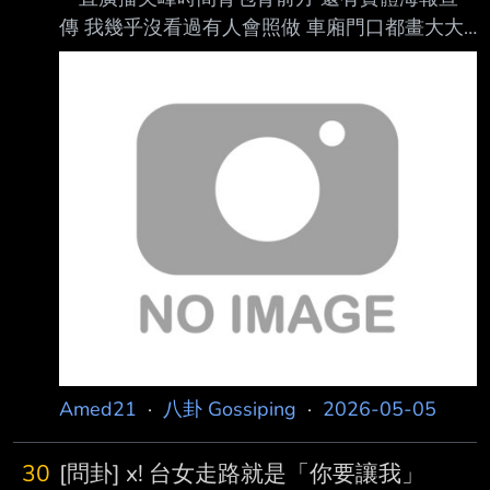
傳 我幾乎沒看過有人會照做 車廂門口都畫大大
的黃線不要當門神 也一直廣播先下後上 結果幾
乎每個車廂都有門神站在黃線不讓人出入 一堆
搶著上車和下車的人擠撞 台北捷運乘客是瞎了
還是聾了? 東京地鐵也是這樣嗎 ----- Sent from
JPTT on my Samsung SM-S9210. --
Amed21
·
八卦 Gossiping
·
2026-05-05
30
[問卦] x! 台女走路就是「你要讓我」