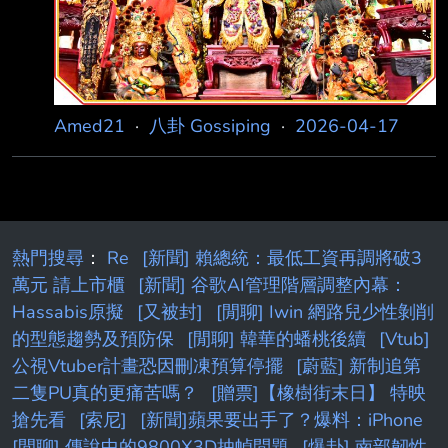
Amed21
·
八卦 Gossiping
·
2026-04-17
熱門搜尋
：
Re
[新聞] 賴總統：最低工資再調將破3
萬元 請上市櫃
[新聞] 谷歌AI管理階層調整內幕：
Hassabis原擬
[又被封]
[閒聊] Iwin 網路兒少性剝削
的型態趨勢及預防保
[閒聊] 韓華的蟠桃後續
[Vtub]
公視Vtuber計畫恐因刪凍預算停擺
[蔚藍] 新制追第
二隻PU真的更痛苦嗎？
[贈票]【橡樹街末日】 特映
搶先看
[索尼]
[新聞]蘋果要出手了？爆料：iPhone
[閒聊] 傳說中的9800X3D抽幀問題
[爆卦] 南部韌性