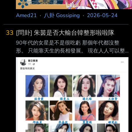
Amed21
·
八卦 Gossiping
·
2026-05-24
33
[問卦] 朱茵是否大輸台韓整形啦啦隊
90年代的女星是不是很吃虧 那個年代都沒整
形。 只能靠天生的長相發展。 現在人人可以整
形成塑膠臉 大勝朱茵 李嘉欣 周慧敏 如果現在
朱茵才出道，應該根本紅不起來吧？
http://i.imgur.com/3gz1PJM.jpg
http://i.imgur.com/W6I6TfI.jpg ----- Sent from
JPTT on my Samsung SM-S9210. --