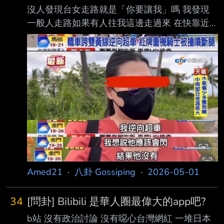
沒人發現台女走路就是「你要讓我」嗎 我發現
一般人走路如果有人往我這邊走過來 在快靠近
的時候 雙方都會往旁邊閃一下讓一下 但台女不
是 不管已經靠到超近，永遠就是一直走 算準對
方一定會讓路 就是不閃 ，無視其他人 在路上 捷
運 百貨公司 商場都是這樣! ----- Sent from
JPTT on my Samsung SM-S9210. --
Amed21
·
八卦 Gossiping
·
2026-05-01
34
[問卦] Bilibili 是華人圈最偉大的app吧?
b站 沒有政治討論 沒有噁心台灣網紅 一堆日本