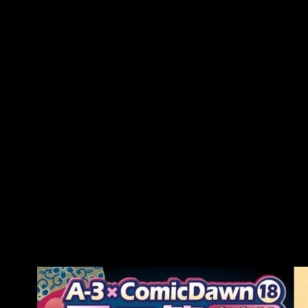
媚日？ ----- Sent from JPTT on my Samsung
SM-S9210. --