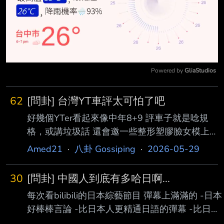
Powered by 
GliaStudios
Mute
62
[問卦] 台灣YT車評太可怕了吧
好幾個YTer看起來像中年8+9 評車子就是唸規
格，或講垃圾話 還會邀一些整形塑膠臉女模上
鏡 影片下面還一堆台男追捧的留言 不然就是各
Amed21
·
八卦 Gossiping
·
2026-05-29
種吵架 不講了， 去看bilibili的車評好多了 -----
Sent from JPTT on my Samsung SM-S9210. --
30
[問卦] 中國人到底有多哈日啊...
每次看bilibili的日本綜藝節目 彈幕上滿滿的 -日本
好棒棒言論 -比日本人更精通日語的彈幕 -比日本
人精通日本文化的彈幕 中國人是不是比台灣人更