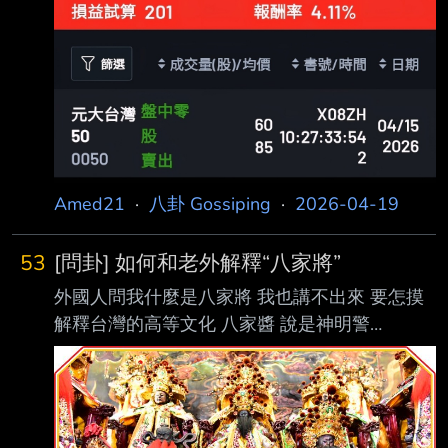
http://i.imgur.com/VLcKu8T.jpg 不喜歡心情起伏
決定畢業不再投資 ----- Sent from JPTT on my
Samsung SM-S9210. --
Amed21
·
八卦 Gossiping
·
2026-04-19
53
[問卦] 如何和老外解釋“八家將”
外國人問我什麼是八家將 我也講不出來 要怎摸
解釋台灣的高等文化 八家醬 說是神明警
察？？？？ 為什麼八家講神明都將說閩南語? --
--- Sent from JPTT on my Samsung SM-
S9210. --