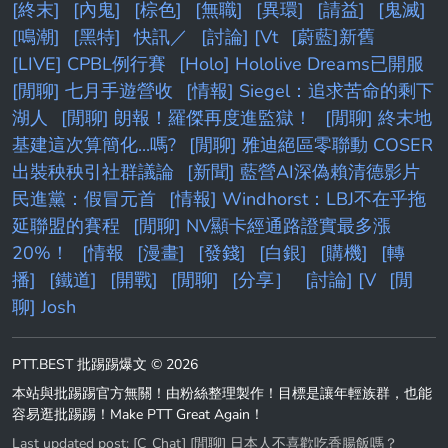
[終末]
[內鬼]
[棕色]
[無職]
[異環]
[請益]
[鬼滅]
[鳴潮]
[黑特]
快訊／
[討論] [Vt
[蔚藍]新舊
[LIVE] CPBL例行賽
[Holo] Hololive Dreams已開服
[閒聊] 七月手遊營收
[情報] Siegel：追求苦命的剩下
湖人
[閒聊] 朗報！羅傑再度進監獄！
[閒聊] 終末地
基建這次算簡化...嗎?
[閒聊] 雅迪絕區零聯動 COSER
出裝秧秧引社群議論
[新聞] 藍營AI深偽賴清德影片
民進黨：假冒元首
[情報] Windhorst：LBJ不在乎拖
延聯盟的賽程
[閒聊] NV顯卡經通路證實最多漲
20%！
[情報
[漫畫]
[發錢]
[白銀]
[購機]
[轉
播]
[鐵道]
[開戰]
[閒聊]
[分享］
[討論] [V
[閒
聊] Josh
PTT.BEST 批踢踢爆文 © 2026
本站與批踢踢官方無關！由粉絲整理製作！目標是讓年輕族群，也能
容易逛批踢踢！Make PTT Great Again！
Last updated post:
[C_Chat] [閒聊] 日本人不喜歡吃香腸飯嗎？