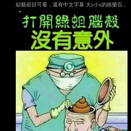
綜藝節目可看，還有中文字幕 大s小s的娛樂百
分百都有 b站可以講實話批評oppo vivo手機 沒
有噁心台灣網紅吹捧評測手機影片 重點是 b站的
彈幕和留言都很 nice 不像台灣只有謾罵和造謠
一堆肥宅沉迷的a片風格動畫 b站也有 b站還有
超多 gay 的影片 分享日常生活 都不會被下架 也
不會被罵 屁精滾! 各種料理廚藝教學 bilibili 對人
類貢獻很大耶! --