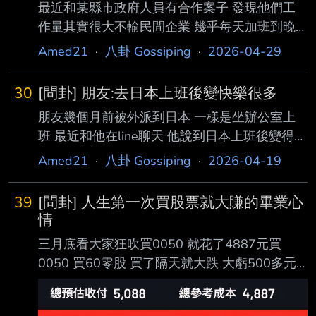
最近和某縣市政府人員有合作案子 發現他們工
作量其實很大不輸民間企業 幾乎每天加班到晚
上8點 聽說還不能拿加班費? 承辦人員和長官一
Amed21
·
八卦 Gossiping
·
2026-04-29
直問我民間有沒有好工作可以介紹 當公務人員
怎摸沒大家說得那樣爽 ----- Sent from JPTT on
30
[問卦] 朋友:去日本上班後變快樂很多
my Samsung SM-S9210. --
朋友幾個月前被外派到日本 一樣是坐辦公室上
班 最近和他在line聊天 他說到日本上班後變得好
快樂 日本辦公室78人少 大家都好有禮貌做事有
Amed21
·
八卦 Gossiping
·
2026-04-19
條理 下班後日本同事都會約去居酒屋 日本外食
比台灣便宜 日本松屋 Sukiya比台灣好吃太多 假
39
[問卦] 人生第一次買股票就大賺的畢業心
日去逛街 超多好東西可以買 也不貴 沒事花500
情
日圓去澡堂泡熱水超爽 日本綜藝節目好好看 路
三月底看大家狂吹買0050 就花了4887元買
上沒怪味 空氣乾淨 過敏都好了 蟑螂超少 去日本
0050 買60零股 買了隔天就大跌 大虧500多元
上班後會快樂很多? ----- Sent from JPTT on my
心情一直很不好睡不好覺 沒想到最近大漲 前幾
Samsung SM-S9210. --
天馬上賣出 這樣賺了201元