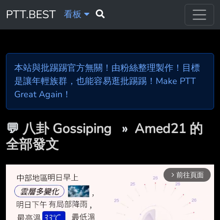
PTT.BEST
看板
本站與批踢踢官方無關！由粉絲整理製作！目標
是讓年輕族群，也能容易逛批踢踢！Make PTT
Great Again！
💬
八卦 Gossiping
»
Amed21 的
全部發文
前往頁面
arrow_forward_ios