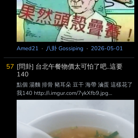
Amed21
·
八卦 Gossiping
·
2026-05-01
57
[問卦] 台北午餐物價太可怕了吧..這要
140
點個 湯麵 排骨 豬耳朵 豆干 海帶 滷蛋 這樣花了
我140 http://i.imgur.com/7ykXfb9.jpg
http://i.imgur.com/XEDlkM8.jpg
http://i.imgur.com/TsOwUXy.jpg 沒人上街抗議
物價嗎 怎摸覺得不如到日本吃松屋更好 -----
Sent from JPTT on my Samsung SM-S9210. --