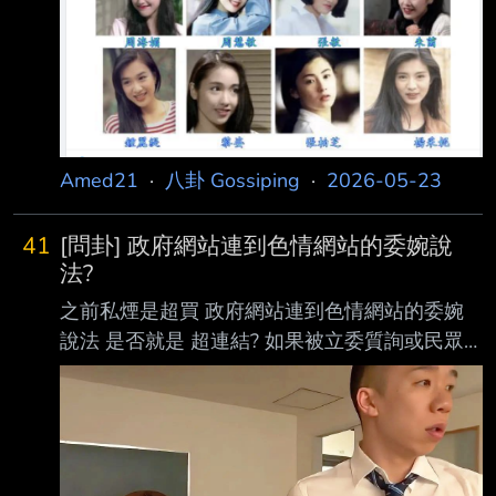
Amed21
·
八卦 Gossiping
·
2026-05-23
41
[問卦] 政府網站連到色情網站的委婉說
法?
之前私煙是超買 政府網站連到色情網站的委婉
說法 是否就是 超連結? 如果被立委質詢或民眾
罵 有沒有更好聽的說法可以帶過 ----- Sent
from JPTT on my Samsung SM-S9210. --