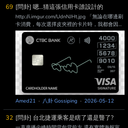
69
[問卦] 嗯...猜這張信用卡誰設計的
http://i.imgur.com/UdnNJHt.jpg 「無論在哪邊刷
卡消費，每次選擇皮夾裡的卡片時，我都會因為
它們有點老派、富貴長春或 business 的長相，
而在櫃檯前感到不好意思。 你不覺得拿出一張
好看的卡片消費，才會有一種看似鎮靜卻充滿戰
鬥力的爽嗎？」 by 聶永真 中國信託 給聶永真設
計的「享想生活卡」 我看那兩個圈圈和線條 這
麼有設計感 應該是黑卡邀請製等級的吧? -----
Sent from JPTT on my Samsung SM-S9210. --
Amed21
·
八卦 Gossiping
·
2026-05-12
32
[問卦] 台北捷運乘客是瞎了還是聾了?
一直廣播尖峰時間背包背前方 還有實體海報宣