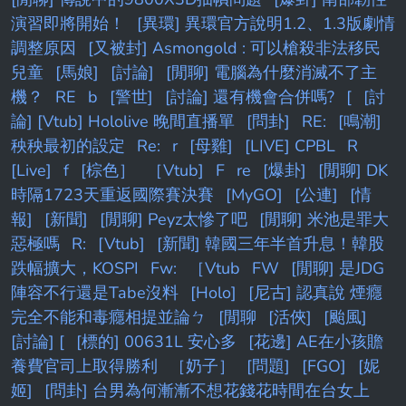
演習即將開始！
[異環] 異環官方說明1.2、1.3版劇情
調整原因
[又被封] Asmongold : 可以槍殺非法移民
兒童
[馬娘]
[討論]
[閒聊] 電腦為什麼消滅不了主
機？
RE
b
[警世]
[討論] 還有機會合併嗎?
[
[討
論] [Vtub] Hololive 晚間直播單
[問卦]
RE:
[鳴潮]
秧秧最初的設定
Re:
r
[母雞]
[LIVE] CPBL
R
[Live]
f
[棕色］
［Vtub]
F
re
[爆卦]
[閒聊] DK
時隔1723天重返國際賽決賽
[MyGO]
[公連]
[情
報]
[新聞]
[閒聊] Peyz太慘了吧
[閒聊] 米池是罪大
惡極嗎
R:
[Vtub]
[新聞] 韓國三年半首升息！韓股
跌幅擴大，KOSPI
Fw:
［Vtub
FW
[閒聊] 是JDG
陣容不行還是Tabe沒料
[Holo]
[尼古] 認真說 煙癮
完全不能和毒癮相提並論ㄅ
[閒聊
[活俠]
[颱風]
[討論] [
[標的] 00631L 安心多
[花邊] AE在小孩贍
養費官司上取得勝利
［奶子］
[問題]
[FGO]
[妮
姬]
[問卦] 台男為何漸漸不想花錢花時間在台女上