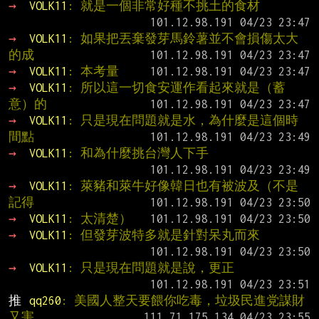
→ 
VOLK11
: 就是一個非常好種不挑土的食材
→ 
VOLK11
: 如果把丟棄發芽馬鈴薯並不會損傷太大
的成
→ 
VOLK11
: 本考量
→ 
VOLK11
: 所以這一切食安運作看起來就是（蓄
意）的
→ 
VOLK11
: 只是現在問題就是水，為什麼是這個時
間點
→ 
VOLK11
: 和為什麼挑台灣人下手
→ 
VOLK11
: 萊豬和萊牛好像韓日也有被波及（不是
記得
→ 
VOLK11
: 太清楚）
→ 
VOLK11
: 但發芽波特多就是針對呆丸而來
→ 
VOLK11
: 只是現在問題就是說，更正
推 
qq260
: 美國人整天要餵你吃毒，垃圾民進党謀財
又害