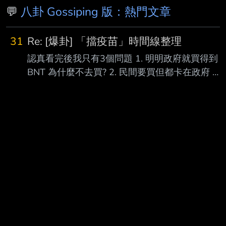
💬
八卦 Gossiping 版：熱門文章
31
Re: [爆卦] 「擋疫苗」時間線整理
認真看完後我只有3個問題 1. 明明政府就買得到
BNT 為什麼不去買? 2. 民間要買但都卡在政府 政
府為什麼不主動排除問題? 3. 如果鴻海跟台積電沒
出面要買 政府何時才會買? 請大家解惑民進黨謎
之行為 --