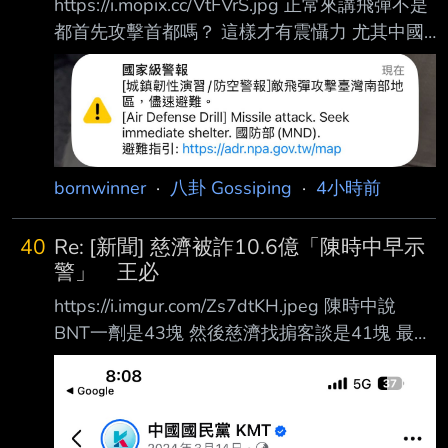
https://i.mopix.cc/VtFVrS.jpg 正常來講飛彈不是
北即時報導 一名日本女遊客日前來台旅遊，帶
都首先攻擊首都嗎？ 這樣才有震懾力 尤其中國
著高齡母親透過Uber叫車前往前往台北故宮博物
如果攻台 應該首重速戰速決 幹嘛要先打南部？
院，未 料短短18分鐘、不到10公里的車程，信
誰來解釋一下 -- 超逼真演習好像很讚
用卡竟前後遭扣款新台幣約3000元，讓她質疑
遭到 不當收費，怒
bornwinner
·
八卦 Gossiping
·
4小時前
40
Re: [新聞] 慈濟被詐10.6億「陳時中早示
警」 王必
https://i.imgur.com/Zs7dtKH.jpeg 陳時中說
BNT一劑是43塊 然後慈濟找掮客談是41塊 最後
鴻海跟台積電買到是35塊 43>41>35 誰才是真
正的冤大頭 不用我說了吧 --