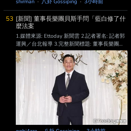
shirman
·
八卦 Gossiping
·
3小時前
53
[新聞] 董事長樂團貝斯手問「藍白修了什
麼法案
1.媒體來源: Ettoday 新聞雲 2.記者署名: 記者郭
運興／台北報導 3.完整新聞標題: 董事長樂團貝
斯手問「藍白修了什麼法案」 江宏恩：砍國
防、砍公視 4.完整新聞內文:
https://i.imgur.com/zsDeyKU.jpeg ▲江宏恩。
（圖／記者黃克翔攝） 記者郭運興／台北報導
立法院近日審查115年度總預算，在公共電視預
算部分，遭提案刪減及凍結金額高達10.2億 ，
引發文化、影視界關注。5日則詢問「請藍白立
委到底為台灣修 了什麼福國利民的法案？講一
個來聽聽看」。知名則回應「有，砍國
ggbi4zzz
·
八卦 Gossiping
·
3小時前