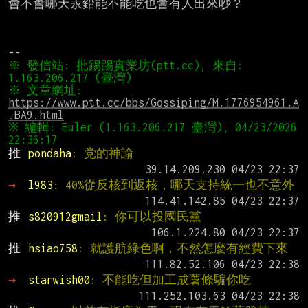
會不會哪天汞鉛能不能吃也會有人出來吵？

※ 發信站: 批踢踢實業坊(ptt.cc), 來自: 
※ 文章網址: 
https://www.ptt.cc/bbs/Gossiping/M.1776954961.A
.BA9.html
※ 編輯: Euler (1.163.206.217 臺灣), 04/23/2026 
推 
pondaha
: 党的神諭
→ 
l983
: 40%從反核到返核，哪天支持統一也不意外
推 
s820912gmail
: 你可以投國民黨
推 
hsiao758
: 就護航綠色啊，不然怎麼有經費下來
→ 
starwish00
: 不能吃但加工成薯條騙你吃