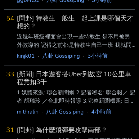
54
[問卦] 特教生一般生一起上課是哪個天才
想的？
近幾年班級裡面會出現一些特教生 是不用被另
外教導的 記得之前都是特教生自己一班 我就問
特教生跟一般生丟一起教 是哪個天才想的？ --
kinjk01
·
八卦 Gossiping
·
3小時前
33
[新聞] 日本遊客搭Uber到故宮 10公里車
程竟扣3千
1.媒體來源: 聯合新聞網 2.記者署名: 聯合報／ 記
者 胡瑞玲 ／台北即時報導 3.完整新聞標題: 日本
遊客搭Uber到故宮 10公里車程竟扣3千元 業
mithralin
·
八卦 Gossiping
·
4小時前
者：已退款 4.完整新聞內文: 日本遊客搭Uber到
故宮 10公里車程竟扣3千元 業者：已退款
31
[問卦] 為什麼飛彈要攻擊南部？
2026-08-06 10:14 聯合報／ 記者 胡瑞玲 ／台