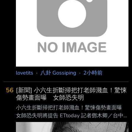
lovetits
·
八卦 Gossiping
·
2小時前
56
[新聞] 小六生折斷掃把打老師濺血！驚悚
傷勢畫面曝 女師恐失明
小六生折斷掃把打老師濺血！驚悚傷勢畫面曝
女師恐失明將提告 ETtoday 記者鄧木卿／台中
報導 台中市大里區某所學校一名小六升國中的
男學生5日在教室內走動，不滿女老師2次叫他回