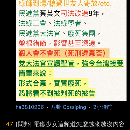
12年，2罪合併應執行14年6月。中院特別指
出，王男雖認罪，但不尊重異性以及人性尊
嚴，讓被害女子猶如喪屍受到擺佈，王男犯罪情
節非輕，惡性重大，且至今未與被害人家
ha3810996
·
八卦 Gossiping
·
2小時前
47
[問卦] 電獺少女這頻道怎麼越來越沒內容