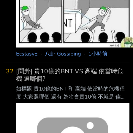
EcstasyE
·
八卦 Gossiping
·
1小時前
32
[問卦] 貴10億的BNT VS 高端 依當時危
機 選哪個?
如標題 貴10億的BNT 和 高端 依當時的危機程
度 大家選哪個 還有 為啥會貴10億 不就是 偉大
的 因為意識形態 不去跟大中華地區代理商購買
所以才逼得民間出手 因此才有掮客空間啊 倒果
為因 結果論 真的很屌 有無八卦? -- 對喔! 說真的
我只記得很貴 但詳細金額我不GOOGLE 真的忘