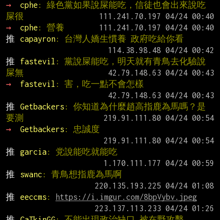
→ 
cphe
: 綠色黨如果說屎能吃，信徒也會出來說吃
屎很
→ 
cphe
: 營養
推 
capayron
: 台灣人嬌生慣養 政府吃給你看
推 
fastevil
: 黨說屎能吃，明天就有青鳥去化驗說
屎無
→ 
fastevil
: 害，吃一點不會怎樣
推 
Getbackers
: 你知道為什麼趙高指鹿為馬嗎？是
要測
→ 
Getbackers
: 忠誠度
推 
garcia
: 党說能吃就能吃
推 
swanc
: 青鳥想指鹿為馬啊
推 
eeccms
: 
https://i.imgur.com/8bpVybv.jpeg
推 
CaTkinGG
: 不能出現政治缺口 被在野攻擊