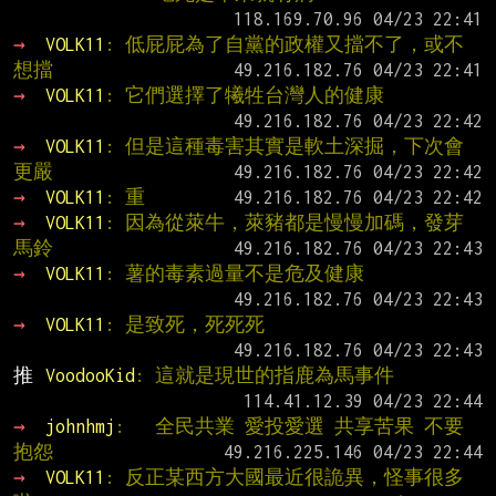
→ 
VOLK11
: 低屁屁為了自黨的政權又擋不了，或不
想擋
→ 
VOLK11
: 它們選擇了犧牲台灣人的健康
→ 
VOLK11
: 但是這種毒害其實是軟土深掘，下次會
更嚴
→ 
VOLK11
: 重
→ 
VOLK11
: 因為從萊牛，萊豬都是慢慢加碼，發芽
馬鈴
→ 
VOLK11
: 薯的毒素過量不是危及健康
→ 
VOLK11
: 是致死，死死死
推 
VoodooKid
: 這就是現世的指鹿為馬事件
→ 
johnhmj
:   全民共業 愛投愛選 共享苦果 不要
抱怨
→ 
VOLK11
: 反正某西方大國最近很詭異，怪事很多