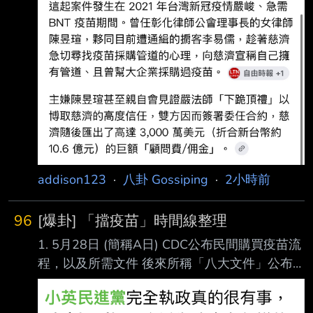
嗎！ 現在才馬後炮？ 幹你娘咧 ----- Sent from
辦理教育召集，目前憲兵隊正在調查 中。 據了
JPTT on my Asus ASUS_AI2302. -- 講話要負
解，584旅砲兵營
責捏
addison123
·
八卦 Gossiping
·
2小時前
96
[爆卦] 「擋疫苗」時間線整理
1. 5月28日 (簡稱A日) CDC公布民間購買疫苗流
程，以及所需文件 後來所稱「八大文件」公布
日
https://www.cna.com.tw/news/firstnews/20210