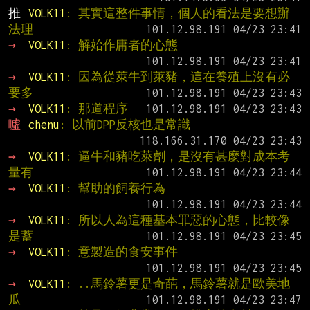
推 
VOLK11
: 其實這整件事情，個人的看法是要想辦
法理
→ 
VOLK11
: 解始作庸者的心態
→ 
VOLK11
: 因為從萊牛到萊豬，這在養殖上沒有必
要多
→ 
VOLK11
: 那道程序
噓 
chenu
: 以前DPP反核也是常識
→ 
VOLK11
: 逼牛和豬吃萊劑，是沒有甚麼對成本考
量有
→ 
VOLK11
: 幫助的飼養行為
→ 
VOLK11
: 所以人為這種基本罪惡的心態，比較像
是蓄
→ 
VOLK11
: 意製造的食安事件
→ 
VOLK11
: ..馬鈴薯更是奇葩，馬鈴薯就是歐美地
瓜