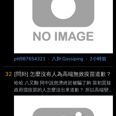
了 我也在想很怪，我要是党，我一定不希望大
家想起來 那只能這樣解釋，党現在就是只要顧
40%，所以就有火種就拼命丟 能製造衝突就好
ptt987654321
·
八卦 Gossiping
·
2小時前
32
[問卦] 怎麼沒有人為高端無效疫苗道歉？
哈哈 八又翻 阿中說慈濟終於被騙了齁 當初質疑
政府擋疫苗的人怎麼沒出來道歉？ 所以高端變
有效疫苗了沒？ 因為高端錯失機會或打了無效
疫苗間接隔屁的 誰要道歉啊？ 現在第幾期了？
-- 不如喝宮廟符水