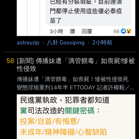
星代理的疫苗阿 可以提早好幾個月拿到貨欸 最
後不管成人疫苗還是兒童疫苗 還不是要找復星
簽約 這不是越早買到越好嗎 -- 最後都是跟復星
簽約阿 他獨家代理商 還不是買了 只是一開始直
接喬可以第一季就拿到超過一千萬劑
astrayzip
·
八卦 Gossiping
·
2小時前
58
[新聞] 傳播妹遭「滴管餵毒」如喪屍!慘被
性侵致
傳播妹遭「滴管餵毒」如喪屍！慘被性侵致死
變態淫狼重判14年半 ETTODAY 記者許權毅／
台中報導 台中市一名王男對傳播妹「滴管餵
毒」，更在摩鐵內性侵女子，導致女子因藥物過
量暴斃 身亡，被以加重強制性交致死等多罪起
訴。經中院不公開審理，全案今日（7日）上午
10 點宣判，王男被依錄影並以藥劑犯強制性交
罪嫌7年10月、錄影並以藥劑犯強制性交致死 罪