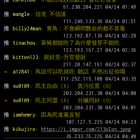
推 
mangle
: 信党 不信謠
推 
billy24man
: 青鳥：不會瞬間斃命的都不算毒
推 
tinachou
: 萊豬都能吃了為什麼發芽不能吃
推 
kitten123
: 跟好党~升官發財
→ 
a12841
: 鳥說可以吃就吃 聽話 不然出征你哦
推 
su0109
: 民主自由（X）  貪污位置（O）
→ 
su0109
: 民主同盟（X）  分贓同好（O）
推 
iamhemry
: 因為民進黨反智
推 
kikujiro
: 
https://i.imgur.com/213oIon.jpeg