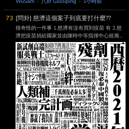
WuSam
·
八卦 Gossiping
·
1小時前
73
[問卦] 慈濟這個案子到底要打什麼??
很奇怪的一件事 1.慈濟有沒有買到疫苗 有 2.慈
濟把疫苗捐給國家並由陳時中等指揮中心統籌運
用對不對 對 那在買疫苗這一件事情上 慈濟有任
何過錯嗎??????? 沒有阿 反而對全中華民國國民
有助大的貢獻 至於慈濟可能被騙 那也只能說它
們買疫苗的心太急迫了 但全程慈濟都是良善的
一方啊 那到底要質疑慈濟什
麼?????????????????? 難道是因為慈濟害了高端
嗎? --