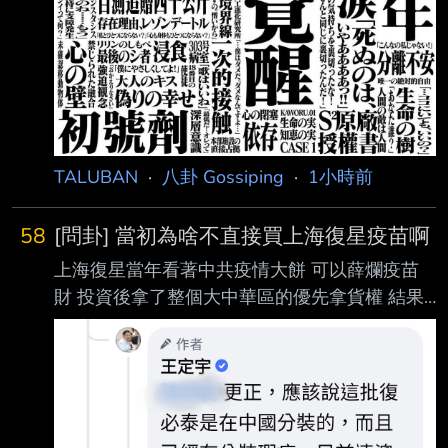
TALUBAN
·
八卦 Gossiping
·
1小時前
58
[問卦] 當初為啥不直接買上海復星疫苗啊
上海復星當年看著中共疫情大餅 可以薛爛疫苗
財 投資後拿了整個大中華區的優先拿貨權 結果
中共表示我們要挺國產 打科興 於是上海復星哭
爛沒辦法發大財 這時候剛好台灣可以直接跑過
去說我們吃下來 上海復星這個機會完全可以讓
我們變成世界上前幾好拿貨的區域 為啥當初不
最開始知道阿共要硬推科興 藉機直接買上海復