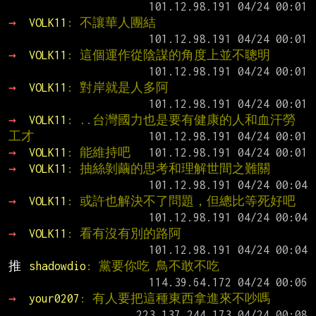
→ 
VOLK11
: 不讓華人團結
→ 
VOLK11
: 這個運作從陰謀的角度上並不聰明
→ 
VOLK11
: 對岸就是人多阿
→ 
VOLK11
: ..台灣國力也是要有健康的人和血汗勞
工才
→ 
VOLK11
: 能維持吧
→ 
VOLK11
: 抽絲剝繭的思考和理解世間之難關
→ 
VOLK11
: 或許也解決不了問題，但總比等死好吧
→ 
VOLK11
: 看有沒有別的路阿
推 
shadowdio
: 黨要你吃 鳥不敢不吃
→ 
your0207
: 有人要把這種東西拿進來不吵嗎