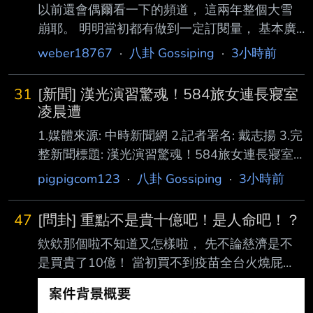
以前還會偶爾看一下的頻道， 這兩年整個大雪
崩耶。 明明當初都有做到一定訂閱量， 基本廣
告業配穩定收入能支撐頻道了， 為什麼現在弄
weber18767
·
八卦 Gossiping
·
3小時前
得像路人頻道啊？ 幕後團隊是被買走整組換掉
了嗎？ --
31
[新聞] 漢光演習驚魂！584旅女連長寢室
凌晨遭
1.媒體來源: 中時新聞網 2.記者署名: 戴志揚 3.完
整新聞標題: 漢光演習驚魂！584旅女連長寢室
凌晨遭不明人士闖入 軍方追緝中 4.完整新聞內
pigpigcom123
·
八卦 Gossiping
·
3小時前
文: 國防部5日發布漢光42號實兵演習開始，陸
軍第六軍團584旅就發生女連長寢室遭不明人士
47
[問卦] 重點不是貴十億吧！是人命吧！？
侵入事件。，一名女連長5日凌晨在寢室熟睡，
欸欸那個啦不知道又怎樣啦， 先不論慈濟是不
突然驚覺房門遭到開啟，立刻驚醒大叫「
是買貴了10億！ 當初買不到疫苗全台火燒屁
誰？」，闖入者立刻轉身逃離。經女連長立刻通
股， 難道人命不值10億嗎？ 貴十億又怎樣？ 慈
報戰情中心後，通知憲兵隊到場採證，目 前尚
濟還不是比較快拿到疫苗了！ 不是補足缺口了
未查出闖入者身分，但由於該營區同時也有正在