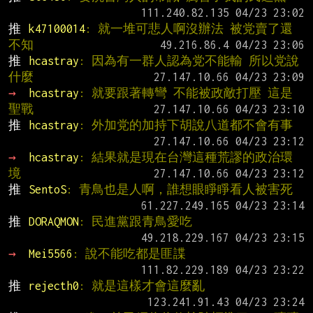
推 
k47100014
: 就一堆可悲人啊沒辦法 被党賣了還
不知
推 
hcastray
: 因為有一群人認為党不能輸 所以党說
什麼
→ 
hcastray
: 就要跟著轉彎 不能被政敵打壓 這是
聖戰
推 
hcastray
: 外加党的加持下胡說八道都不會有事
→ 
hcastray
: 結果就是現在台灣這種荒謬的政治環
境
推 
SentoS
: 青鳥也是人啊，誰想眼睜睜看人被害死
推 
DORAQMON
: 民進黨跟青鳥愛吃
→ 
Mei5566
: 說不能吃都是匪諜
推 
rejecth0
: 就是這樣才會這麼亂