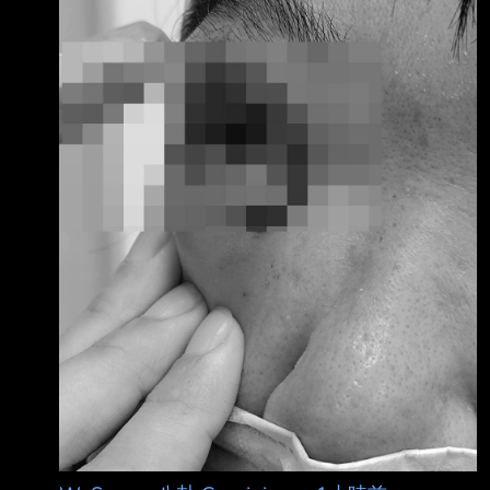
座 位坐好，竟折斷掃把揮打老師臉部，不但造
成右眼水晶體移位需要重建，顏面也有骨折，傷
勢嚴重，老師已完成手術在家休養，日後會提
告，而教育局也已安排專人輔導該生。 據了
解，這名小六男同學剛要升國一，參加暑期輔導
課，當天上的是科學營，男同學在教室 內走
動，老師請他回座位坐好，他不予理會，老師說
了第2次，該名同學情緒變得很激動， 就拿起