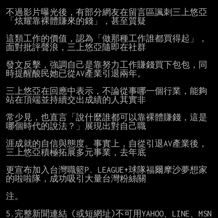
不過影片曝光後，有部分網友在留言區諷刺三上悠亞
「炫耀靠裸體賺來的錢」，甚至質疑

這類工作的價值，認為「做那種工作誰都買得起」，
面對批評聲浪，三上悠亞隨即在社群

發文反擊，強調自己是靠努力工作賺錢買下包包，同
時提醒酸民她已從AV產業引退兩年。

三上悠亞在回應中表示，不論從事哪一個行業，能夠
站在頂端並持續交出成績的人其實非

常少見，也直言「說什麼誰都可以靠裸體賺錢，這是
哪個時代的說法？」展現出對自己職

涯成就的自信與態度。事實上，自從引退AV產業後，
三上悠亞積極拓展多元事業，去年底

更宣布加入台灣職籃P. LEAGUE+球隊福爾摩沙夢想家
的啦啦隊，成功吸引大量台灣粉絲關

注。

5.完整新聞連結 (或短網址)不可用YAHOO、LINE、MSN