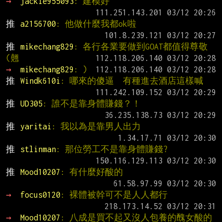
→ 
jackie955093
: 建模好
推 
a2156700
: 他做什麼我都ok啦
推 
mikechang829
: 各行各業要做到GOAT都值得尊敬 
(翹
→ 
mikechang829
: )
推 
Windk610i
: 哪來的傻逼  有種進去酒店這樣喊
推 
UD305
: 誰不是靠身體賺錢？！
推 
yaritai
: 我以為是靠男人出力
推 
stlinman
: 那位勞工不是靠身體賺錢?
推 
Mood10207
: 有什麼好酸的
→ 
focus0120
: 裸體被幹可不是人人都行
→ 
Mood10207
: 八成是買不起又沒人包養的醜女酸的