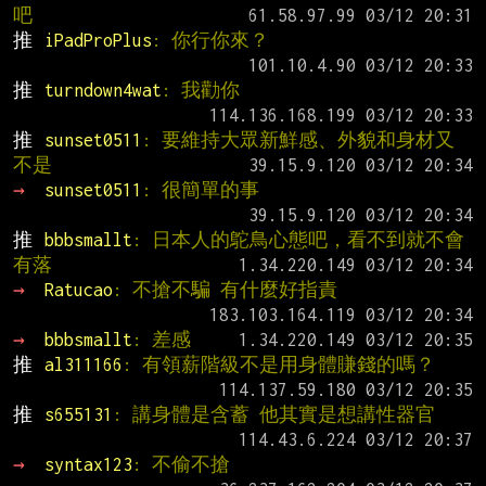
吧
推 
iPadProPlus
: 你行你來？
推 
turndown4wat
: 我勸你
推 
sunset0511
: 要維持大眾新鮮感、外貌和身材又
不是
→ 
sunset0511
: 很簡單的事
推 
bbbsmallt
: 日本人的鴕鳥心態吧，看不到就不會
有落
→ 
Ratucao
: 不搶不騙 有什麼好指責
→ 
bbbsmallt
: 差感
推 
al311166
: 有領薪階級不是用身體賺錢的嗎？
推 
s655131
: 講身體是含蓄 他其實是想講性器官
→ 
syntax123
: 不偷不搶