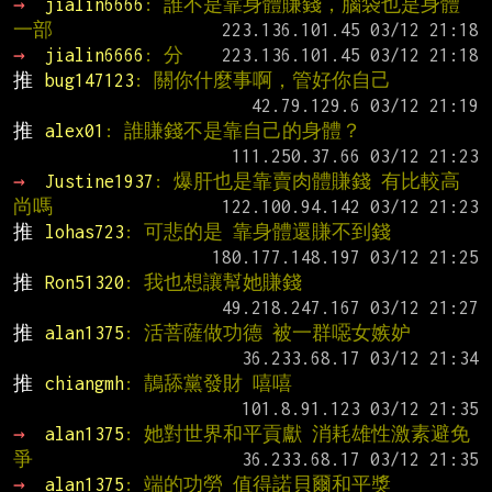
→ 
jialin6666
: 誰不是靠身體賺錢，腦袋也是身體
一部
→ 
jialin6666
: 分
推 
bug147123
: 關你什麼事啊，管好你自己
推 
alex01
: 誰賺錢不是靠自己的身體？
→ 
Justine1937
: 爆肝也是靠賣肉體賺錢 有比較高
尚嗎
推 
lohas723
: 可悲的是 靠身體還賺不到錢
推 
Ron51320
: 我也想讓幫她賺錢
推 
alan1375
: 活菩薩做功德 被一群噁女嫉妒
推 
chiangmh
: 鶄舔黨發財 嘻嘻
→ 
alan1375
: 她對世界和平貢獻 消耗雄性激素避免
爭
→ 
alan1375
: 端的功勞 值得諾貝爾和平獎