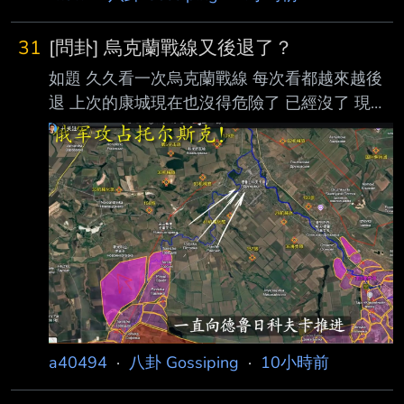
31
[問卦] 烏克蘭戰線又後退了？
如題 久久看一次烏克蘭戰線 每次看都越來越後
退 上次的康城現在也沒得危險了 已經沒了 現在
是後面的德魯士科夫卡涼涼
https://i.mopix.cc/jbU7ML.jpg
https://i.mopix.cc/k5VbNl.jpg 有沒有最近烏克蘭
一直大外宣說打到俄軍油庫的八卦？ -- 感覺康
城是deepstate的心魔 死都不更新XD
a40494
·
八卦 Gossiping
·
10小時前