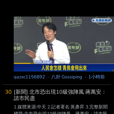
qazxc1156892
·
八卦 Gossiping
·
1小時前
30
[新聞] 北市恐出現10級強陣風 蔣萬安：
請市民盡
1.媒體來源:中天 2.記者署名:黃彥昇 3.完整新聞
標題:北市恐出現10級強陣風 蔣萬安：請市民