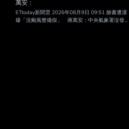
萬安：
ETtoday新聞雲 2026年08月9日 09:51 臉書遭灌
爆「沒颱風整備假」 蔣萬安：中央氣象署沒發
陸上警報 記者鄭佩玟／台北報導 中度颱風白海豚
雖未直接朝台灣撲來，不過其外圍環流仍明顯影
響北台灣，中央氣象署今 （9日）上午8時30分持
續發布海上颱風警報 蔣萬安受訪回應，氣象署這
次沒有發布陸 上颱風警報，昨天經過4市討論後今
天就沒有宣布停班課，根據評估，也許到下午或
傍晚 時間，慢慢經過台灣北部上方，再往西移
動，漸漸就會趨緩。 蔣萬安今日上午主持白海豚
颱風第3次工作會報會前受訪表示，目前災情彙
整，剛在