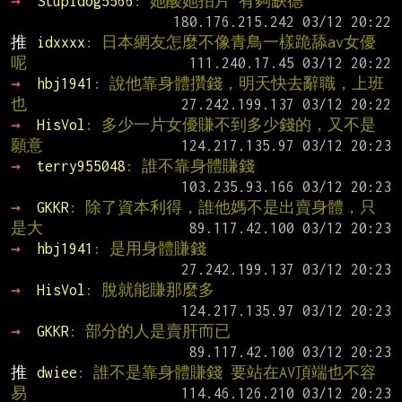
→ 
Stupidog5566
: 她酸她拍片 有夠缺德
推 
idxxxx
: 日本網友怎麼不像青鳥一樣跪舔av女優
呢
→ 
hbj1941
: 說他靠身體攢錢，明天快去辭職，上班
也
→ 
HisVol
: 多少一片女優賺不到多少錢的，又不是
願意
→ 
terry955048
: 誰不靠身體賺錢
→ 
GKKR
: 除了資本利得，誰他媽不是出賣身體，只
是大
→ 
hbj1941
: 是用身體賺錢
→ 
HisVol
: 脫就能賺那麼多
→ 
GKKR
: 部分的人是賣肝而已
推 
dwiee
: 誰不是靠身體賺錢 要站在AV頂端也不容
易