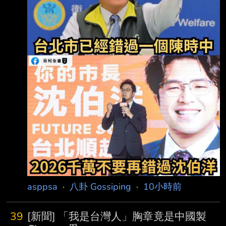
己女兒送自己的「父親節禮物」，直言育兒從來
不是一個人的事，他因 而期許自己，「未來能
讓台北的市場更好逛，讓台北更支持育兒」，並
祝所有父親，父親節 快樂！ 沈伯洋成功市場拜
票大受歡
asppsa
·
八卦 Gossiping
·
10小時前
39
[新聞] 「我是台灣人」胸章竟是中國製