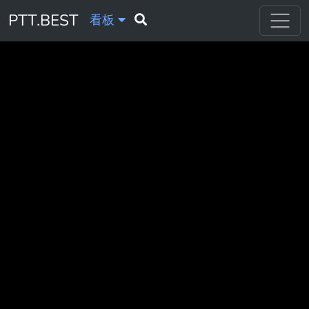
PTT.BEST
看板