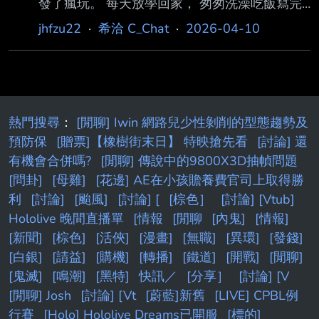
發了瘋玩。 每天放學回家， 匆匆洗澡吃飯寫完
快就能打敗老手。 2. 戰鬥陀螺沒啥深度， 只要
功課， 就一路玩到9點熄燈睡覺時間。 甚至趁大
jhfzu22
·
希洽 C_Chat
·
2026-04-10
組裝出強勢的陀螺後， 剩下就是純運氣的遊
家都睡了， 我還會半夜爬起來偷玩。 玩到我爸
戲。 但後來蓋伊打小朋友， 又變回新
看不下去， 鄭重警告我: 以後每天最多玩2個小
時， 每玩一小時要休息10分鐘， 如果違反規定
三次， 遊戲主機沒收一個月。 規則講完沒幾
天， 我就集滿三次違規， 主機被沒收了。 然後
熱門搜尋
：
[閒聊] Iwin 網路兒少性剝削的型態趨勢及
每天下課回家， 就看我爸在那邊玩超級瑪莉，
預防保
[贈票]【橡樹街末日】 特映搶先看
[討論] 還
但他自己會嚴格遵守， 一天最多玩2小時， 每玩
有機會合併嗎?
[閒聊] 傳說中的9800X3D抽幀問題
一小時要休息10分鐘的規定。 當然， 不能玩遊
[問卦]
[母雞]
[花邊] AE在小孩贍養費官司上取得勝
戲的我， 就在旁
利
[討論]
[颱風]
[討論] [
[棕色］
[討論] [Vtub]
Hololive 晚間直播單
[情報
[閒聊
[內鬼]
[情報]
[新聞]
[棕色]
[活俠]
[漫畫]
[無職]
[異環]
[發錢]
[白銀]
[請益]
[購機]
[轉播]
[鐵道]
[開戰]
[閒聊]
[鬼滅]
[鳴潮]
[黑特]
快訊／
[分享］
[討論] [V
[閒聊] Josh
[討論] [Vt
[蔚藍]新舊
[LIVE] CPBL例
行賽
[Holo] Hololive Dreams已開服
[標的]