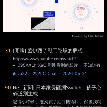
Powered by 
GliaStudios
Mute
31
[閒聊] 蓋伊毀了戰鬥陀螺的夢想
https://www.youtube.com/watch?
v=095AX1hrXaQ 剛剛看到的影片， 不知道有
沒有重複po。 蓋伊只玩了三天， 就能跟老手打
jhfzu22
·
希洽 C_Chat
·
2026-05-21
的有來有回， 甚至最後還獲勝。 老手翻車個一
場， 那也就算了， 但跟蓋伊打這麼多場， 完全
90
Re: [新聞] 日本家長砸爛Switch！孩子心
感覺不到他身為老手的優勢 這種狀況有兩種解
碎道別主機
釋: 1. 蓋伊是萬中取一的陀螺天才， 短時間就掌
記得小時候， 爸媽買了紅白機給我， 然後我就
握了核心技術， 加上自己有天賦轉速， 所以很