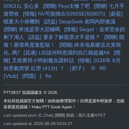
00631L 安心多
[閒聊] Peyz太慘了吧
[閒聊] 七月手
遊營收
[情報] NV可能推出5090SE(5080Ti)
[蔚藍]
檔案大小保機制
[請益] DeepSeek 老闆內部會議
[閒聊] 米池是罪大惡極嗎
[情報] Siegel：追求苦命的
剩下湖人
[請益] 要多了解股票才不是賭？
[閒聊] 朗
報！羅傑再度進監獄！
[閒聊] 終末地基建這次算簡
化...嗎?
[花邊] LBJ談何時意識到自己能超越MJ
[閒
聊] 叉燒覺得小明劍魔在講幹話
[情報] 2026年 6月
份景氣燈號 紅燈 (41分)
f
［奶子］
R:
RE:
[Vtub]
[問題]
[
Re
PTT.BEST 批踢踢爆文 © 2026
本站與批踢踢官方無關！由粉絲整理製作！目標是讓年輕族群，也能
容易逛批踢踢！Make PTT Great Again！
Last updated post:
[C_Chat] [閒聊] 朝凪：很久沒畫NTR了
Last updated at: 2026-08-09 03:01:27