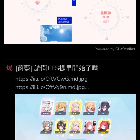
Powered by 
GliaStudios
Mute
爆
[蔚藍] 請問FES提早開始了嗎
https://iili.io/CftVCwG.md.jpg
https://iili.io/CftVq9n.md.jpg
https://iili.io/CftVJGp.md.jpg 欸不是 200抽13彩
啊 雖然只有4new 又加上馬娘最近7次盃賽 拿了
6次A1 https://iili.io/CftVxn4.md.jpg 我下禮拜還
想抽KEI寶啊 發一點 20p到爆 祝大家都當歐洲人
-- https://iili.io/CftmV1f.gif -- 趕緊發錢儲值一下
嗚哇哇 FES討回來 我以為金