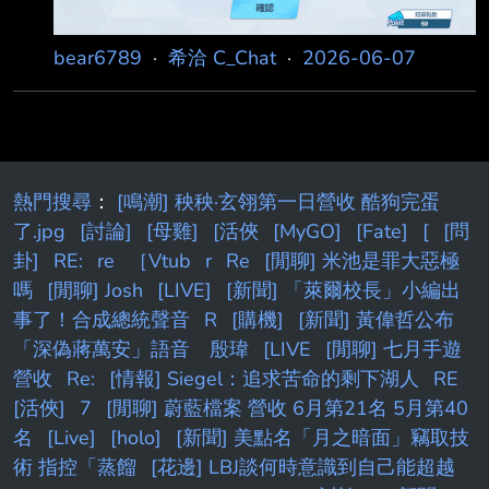
bear6789
·
希洽 C_Chat
·
2026-06-07
熱門搜尋
：
[鳴潮] 秧秧·玄翎第一日營收 酷狗完蛋
了.jpg
[討論]
[母雞]
[活俠
[MyGO]
[Fate]
[
[問
卦]
RE:
re
［Vtub
r
Re
[閒聊] 米池是罪大惡極
嗎
[閒聊] Josh
[LIVE]
[新聞] 「萊爾校長」小編出
事了！合成總統聲音
R
[購機]
[新聞] 黃偉哲公布
「深偽蔣萬安」語音 殷瑋
[LIVE
[閒聊] 七月手遊
營收
Re:
[情報] Siegel：追求苦命的剩下湖人
RE
[活俠]
7
[閒聊] 蔚藍檔案 營收 6月第21名 5月第40
名
[Live]
[holo]
[新聞] 美點名「月之暗面」竊取技
術 指控「蒸餾
[花邊] LBJ談何時意識到自己能超越