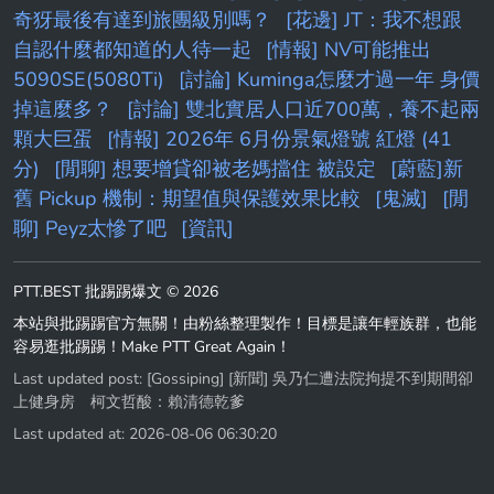
奇犽最後有達到旅團級別嗎？
[花邊] JT：我不想跟
自認什麼都知道的人待一起
[情報] NV可能推出
5090SE(5080Ti)
[討論] Kuminga怎麼才過一年 身價
掉這麼多？
[討論] 雙北實居人口近700萬，養不起兩
顆大巨蛋
[情報] 2026年 6月份景氣燈號 紅燈 (41
分)
[閒聊] 想要增貸卻被老媽擋住 被設定
[蔚藍]新
舊 Pickup 機制：期望值與保護效果比較
[鬼滅]
[閒
聊] Peyz太慘了吧
[資訊]
PTT.BEST 批踢踢爆文 © 2026
本站與批踢踢官方無關！由粉絲整理製作！目標是讓年輕族群，也能
容易逛批踢踢！Make PTT Great Again！
Last updated post:
[Gossiping] [新聞] 吳乃仁遭法院拘提不到期間卻
上健身房 柯文哲酸：賴清德乾爹
Last updated at: 2026-08-06 06:30:20