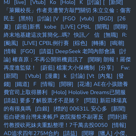
MJ
[live]
[Vtub]
Ko
[Holo]
K
[討論] [
[新聞]
「萊爾校長」作者竟遭警方敲門關切 朱立立倫：傷害
民主
[黑特]
[討論] [V
[FGO
[vtub]
[BGD]
[26
夏]
[蔚藍]新舊
kobe
[LIVE] CPBL
[開戰]
[閒聊]
終末地基建這次算簡化...嗎?
快訊／
信
[無職]
R:
[颱風]
[LIVE] CPBL例行賽
[棕色]
[轉播]
[鳴潮]
[情報
[FGO]
[請益] DeepSeek 老闆內部會議
[討
論] 權喜原：不再公開班機資訊了
[閒聊] 朗報！羅傑
再度進監獄！
[蔚藍] 檔案大小保機制
[分享］
Fw:
[新聞]
［Vtub]
[漫畫]
k
[討論] [Vt
[內鬼]
[發
錢]
[鐵道]
F
[情報]
[閒聊]
[花邊] AE在小孩贍養
費官司上取得勝利
[Holo] Hololive Dreams已開服
[請益] 要多了解股票才不是賭？
[問題] 新莊球場真
的有很臭嗎
[白銀]
[標的] 00631L 安心多
[新聞]
藍白硬推台灣未來帳戶 政院擬祭不副署反
[問卦]新
竹教授砍死妹夫重點整理！7千萬去投0050
[情報]
AD追求四年275M合約
[請益]
[閒聊
[獵人] 小傑、