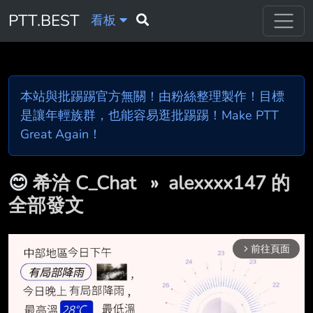
PTT.BEST
看板
本站與批踢踢官方無關！由粉絲整理製作！目標
是讓年輕族群，也能容易逛批踢踢！Make PTT
Great Again！
😊
希洽 C_Chat
»
alexxxx147 的
全部發文
前往頁面
arrow_forward_ios