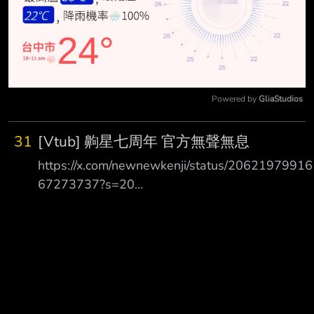
Powered by 
GliaStudios
Mute
31
[Vtub] 齁星七周年 官方無聲無息
https://x.com/newnewkenji/status/20621979916
67273737?s=20
https://i.meee.com.tw/iDPJgs8.png 齁星七周年了
但是holo官方並沒有任何動靜 連發條推文都沒有
正當粉絲在想發生什麼的時候 有人去問了齁星成
員 得到了答案 齁星X的小編已經沒了 所以後續也
不會有東西公布了 看來Cover在處理齁星上很徹底
所有的資源都要撤掉 一分錢也不想花到齁星上 --