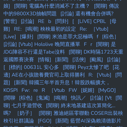
娘]
[閒聊] 電腦為什麼消滅不了主機？
[閒聊] 傳說
中的9800X3D抽幀問題
[討論] 還有機會合併嗎?
[警世]
[討論]
RE
b
[問卦]
[
[LIVE] CPBL
[母
雞]
RE:
[鳴潮] 秧秧最初的設定
Re:
［Vtub]
[Live]
[爆卦]
[閒聊] 米池是罪大惡極嗎
f
[棕色］
[討論] [Vtub] Hololive 晚間直播單
F
r
[閒聊] 是
JDG陣容不行還是Tabe沒料
[閒聊] DK時隔1723天重
返國際賽決賽
[情報]
[新聞]
[活俠]
[颱風]
[討論]
[
[標的] 00631L 安心多
[閒聊] Peyz太慘了吧
[花
邊] AE在小孩贍養費官司上取得勝利
R:
[Vtub]
[問
題]
[新聞] 韓國三年半首升息！韓股跌幅擴大，
KOSPI
Fw:
re
R
［Vtub
FW
[妮姬]
[MyGO]
[閒聊
[棕色]
[鬼滅]
[鳴潮]
快訊／
[討論] [Vt
[閒
聊] 七月手遊營收
[閒聊] 終末地基建這次算簡化...
嗎?
［奶子］
[閒聊] 雅迪絕區零聯動 COSER出裝秧
秧引社群議論
[FGO]
[新聞] 藍營AI深偽賴清德影片