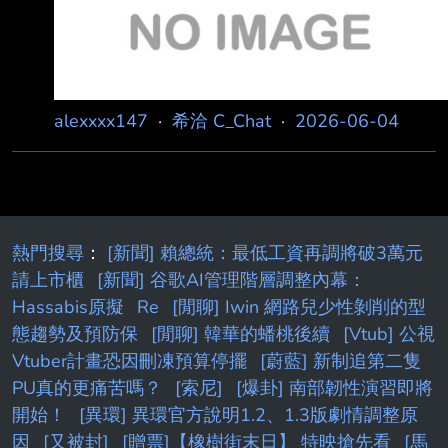
alexxxx147
·
希洽 C_Chat
·
2026-06-04
熱門搜尋
：
[新聞] 賴總統：最低工資再調將破3萬元
請上市櫃
[新聞] 谷歌AI管理階層調整內幕：
Hassabis原擬
Re
[閒聊] Iwin 網路兒少性剝削的型
態趨勢及預防保
[閒聊] 韓華的蟠桃後續
[Vtub] 公視
Vtuber計畫恐因刪凍預算停擺
[蔚藍] 新制追第二隻
PU真的更痛苦嗎？
[索尼]
[爆卦] 南部韌性演習即將
開始！
[異環] 異環官方說明1.2、1.3版劇情調整原
因
[又被封]
[贈票]【橡樹街末日】 特映搶先看
[馬