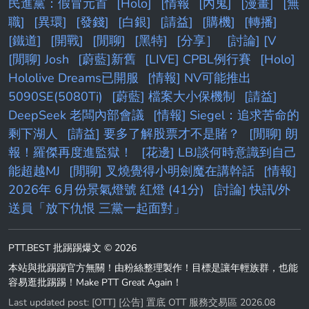
民進黨：假冒元首
[Holo]
[情報
[內鬼]
[漫畫]
[無
職]
[異環]
[發錢]
[白銀]
[請益]
[購機]
[轉播]
[鐵道]
[開戰]
[閒聊]
[黑特]
[分享］
[討論] [V
[閒聊] Josh
[蔚藍]新舊
[LIVE] CPBL例行賽
[Holo]
Hololive Dreams已開服
[情報] NV可能推出
5090SE(5080Ti)
[蔚藍] 檔案大小保機制
[請益]
DeepSeek 老闆內部會議
[情報] Siegel：追求苦命的
剩下湖人
[請益] 要多了解股票才不是賭？
[閒聊] 朗
報！羅傑再度進監獄！
[花邊] LBJ談何時意識到自己
能超越MJ
[閒聊] 叉燒覺得小明劍魔在講幹話
[情報]
2026年 6月份景氣燈號 紅燈 (41分)
[討論] 快訊/外
送員「放下仇恨 三黨一起面對」
PTT.BEST 批踢踢爆文 © 2026
本站與批踢踢官方無關！由粉絲整理製作！目標是讓年輕族群，也能
容易逛批踢踢！Make PTT Great Again！
Last updated post:
[OTT] [公告] 置底 OTT 服務交易區 2026.08