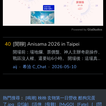
Powered by 
GliaStudios
Mute
40
[閒聊] Anisama 2026 in Taipei
開場前：場地爛、票價盤、神人主辦奇葩操作、
戰區沒人權、還要站6小時。 開場後：這場真的
好屌喔，超級值回票價。這一生沒想到的各種聯
aij
·
希洽 C_Chat
·
2026-05-10
動都出來了。開這個票價 其實很可以接受。 雖
然知道拼盤演唱會期待各種聯動， 但說實在的
聯動不是都限於歌手的歌曲嗎，這場的聯動真的
超乎想像，只有猜到God knows? 已。後面的
Don’t say lazy、FIND THE WAY完全超乎預料
熱門搜尋
：
[鳴潮] 秧秧·玄翎第一日營收 酷狗完蛋
只能說，雖然每年入場前都要噴一下主辦，但入
了.jpg
[討論]
[活俠
[母雞]
[MyGO]
[Fate]
[
[問