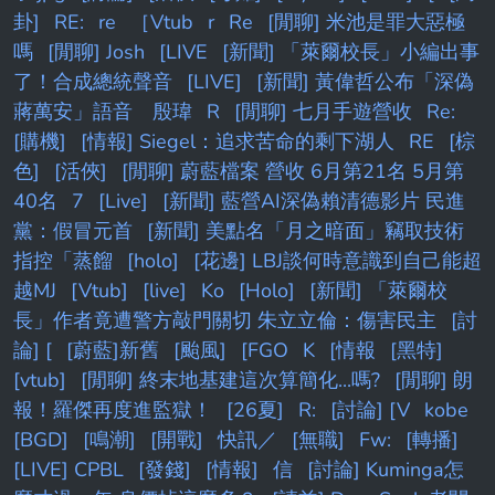
場後這個曲目安排實在太強了 ---- Sent from
卦]
RE:
re
［Vtub
r
Re
[閒聊] 米池是罪大惡極
BePTT on my iPhone
嗎
[閒聊] Josh
[LIVE
[新聞] 「萊爾校長」小編出事
了！合成總統聲音
[LIVE]
[新聞] 黃偉哲公布「深偽
蔣萬安」語音 殷瑋
R
[閒聊] 七月手遊營收
Re:
[購機]
[情報] Siegel：追求苦命的剩下湖人
RE
[棕
色]
[活俠]
[閒聊] 蔚藍檔案 營收 6月第21名 5月第
40名
7
[Live]
[新聞] 藍營AI深偽賴清德影片 民進
黨：假冒元首
[新聞] 美點名「月之暗面」竊取技術
指控「蒸餾
[holo]
[花邊] LBJ談何時意識到自己能超
越MJ
[Vtub]
[live]
Ko
[Holo]
[新聞] 「萊爾校
長」作者竟遭警方敲門關切 朱立立倫：傷害民主
[討
論] [
[蔚藍]新舊
[颱風]
[FGO
K
[情報
[黑特]
[vtub]
[閒聊] 終末地基建這次算簡化...嗎?
[閒聊] 朗
報！羅傑再度進監獄！
[26夏]
R:
[討論] [V
kobe
[BGD]
[鳴潮]
[開戰]
快訊／
[無職]
Fw:
[轉播]
[LIVE] CPBL
[發錢]
[情報]
信
[討論] Kuminga怎