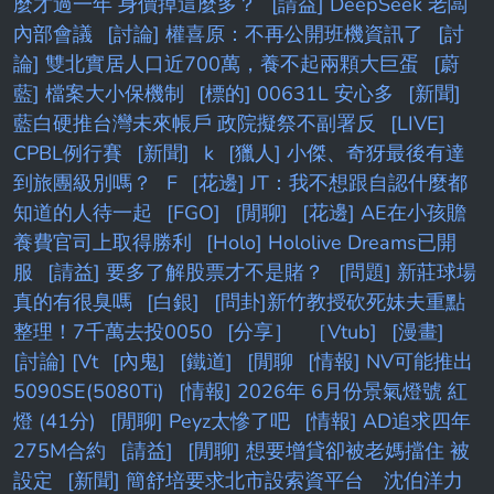
麼才過一年 身價掉這麼多？
[請益] DeepSeek 老闆
內部會議
[討論] 權喜原：不再公開班機資訊了
[討
論] 雙北實居人口近700萬，養不起兩顆大巨蛋
[蔚
藍] 檔案大小保機制
[標的] 00631L 安心多
[新聞]
藍白硬推台灣未來帳戶 政院擬祭不副署反
[LIVE]
CPBL例行賽
[新聞]
k
[獵人] 小傑、奇犽最後有達
到旅團級別嗎？
F
[花邊] JT：我不想跟自認什麼都
知道的人待一起
[FGO]
[閒聊]
[花邊] AE在小孩贍
養費官司上取得勝利
[Holo] Hololive Dreams已開
服
[請益] 要多了解股票才不是賭？
[問題] 新莊球場
真的有很臭嗎
[白銀]
[問卦]新竹教授砍死妹夫重點
整理！7千萬去投0050
[分享］
［Vtub]
[漫畫]
[討論] [Vt
[內鬼]
[鐵道]
[閒聊
[情報] NV可能推出
5090SE(5080Ti)
[情報] 2026年 6月份景氣燈號 紅
燈 (41分)
[閒聊] Peyz太慘了吧
[情報] AD追求四年
275M合約
[請益]
[閒聊] 想要增貸卻被老媽擋住 被
設定
[新聞] 簡舒培要求北市設索資平台 沈伯洋力