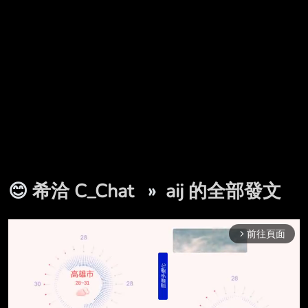
😊
希洽 C_Chat
»
aij 的全部發文
前往頁面
arrow_forward_ios