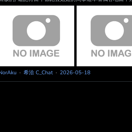
島？沒玩過不清楚，但當我翻到背面，下方有個復古藍白
https://i.meee.com.tw/MtVzEAP.jpg 突然覺得...
https://i.meee.com.tw/9xB816l.jpg 這種復古的條
NorAku
·
希洽 C_Chat
·
2026-05-18