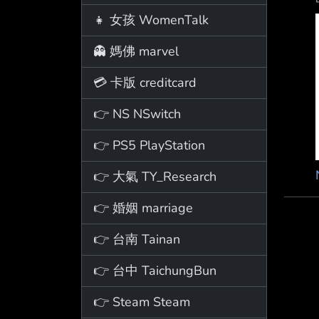
👧 女孩 WomenTalk
👻 媽佛 marvel
💳 卡版 creditcard
👉 NS NSwitch
👉 PS5 PlayStation
👉 大氣 TY_Research
👉 婚姻 marriage
👉 台南 Tainan
👉 台中 TaichungBun
👉 Steam Steam