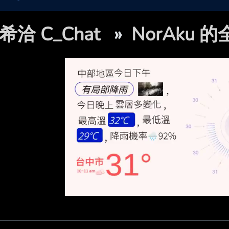
希洽 C_Chat
»
NorAku 