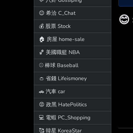
😊 希洽 C_Chat
😊
💰 股票 Stock
🏠 房屋 home-sale
🏀 美國職籃 NBA
⚾ 棒球 Baseball
👛 省錢 Lifeismoney
🚗 汽車 car
😡 政黑 HatePolitics
💻 電蝦 PC_Shopping
🥰 韓星 KoreaStar