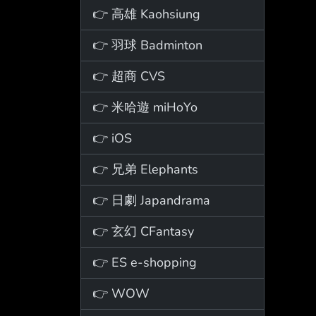
👉 高雄 Kaohsiung
👉 羽球 Badminton
👉 超商 CVS
👉 米哈遊 miHoYo
👉 iOS
👉 兄弟 Elephants
👉 日劇 Japandrama
👉 玄幻 CFantasy
👉 ES e-shopping
👉 WOW