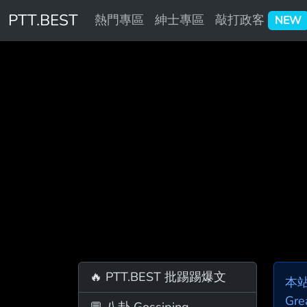
PTT.BEST
熱門專區
紳士專區
敲打政客
NEW
🔥 PTT.BEST 批踢踢爆文
本
Gre
💬 八卦 Gossiping