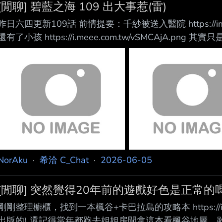
[閒聊] 碧藍之海 109 出大事惹(雷)
昨日六四更新109話 前情提要：千紗被送入醫院 https://imgp
還有了小孩 https://i.meee.com.tw/vSMCAjA.
https://i.meee.com.tw/aRBVsjC.png (有人猜
https://i.meee.com.tw/Sn2EFVO.png 由右至左
什麼事？
NorAku
·
希洽 C_Chat
·
2026-06-05
[閒聊] 突然覺得20年前的遊戲好色是正常的
剛剛整理櫥櫃，找到一本楓谷+卡巴拉島的攻略本 https://i.meee
出版的) 還記得當年都跑去姐姐房間拿這本看楓谷地圖，