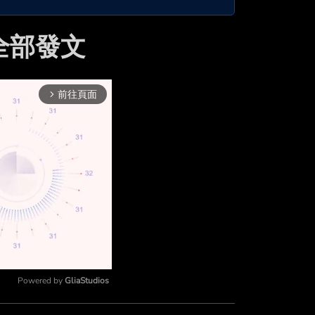
的全部發文
前往頁面
arrow_forward_ios
Powered by 
GliaStudios