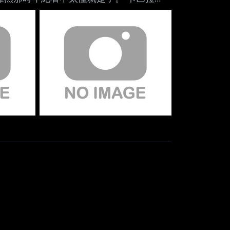
條紋泳裝兔耳藍毛
好色ㄛ 打開內頁到卡拉首頁
紋比基尼越看越在意... 小時候還在