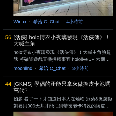
Winux
·
希洽 C_Chat
·
4小時前
56
[活俠] holo博衣小夜璃發現《活俠傳》！
大喊主角
holo博衣小夜璃發現《活俠傳》！大喊主角臉超
醜 將確認遊戲直播授權事宜 hololive JP 六期生
博衣小夜璃近日向觀眾徵集好玩遊戲，在近 2 小
moonlind
·
希洽 C_Chat
·
3小時前
時的直播中於 Steam 平台探索了超過二十款作
品，途中也一度逛到台灣武俠遊戲《活俠傳》。
44
[GKMS] 學偶的產能只拿來做換皮卡池嗎
https://www.youtube.com/watch?
萬代?
v=3j_Vk9KgDD4 《活俠傳》是由原始鳥熊團隊
如題 看了一下才知道日本人在燒啥 冠菊&泳裝復
於 2024 年發售的武俠遊戲，官方目前支援繁
刻要用300天井才能抽到帶技能卡特效的換皮卡
中、簡中與韓 文，亦有熱心玩家自製的非官方日
已經夠憨了 兩種卡片機率甚至還是分開的
文模組。 今年 7 月初，本作在一連串巧合之下