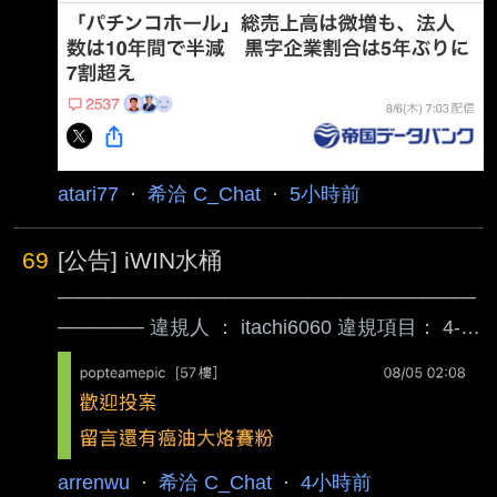
國單機遊戲市場要到2020年代之後才起來 : 但台
灣人以為靠中國市場就好，所以完全沒想過去賺
全世界的錢 : PC要到Steam完全起來之後才能賺
全世界的錢，而這之前單機要賺全世界錢最好選
擇是家機 : 95-05這十年PC還不流行通用遊戲引
擎，很多遊戲廠研發自家引擎就被研發
atari77
·
希洽 C_Chat
·
5小時前
69
[公告] iWIN水桶
─────────────────────────────
────── 違規人 ： itachi6060 違規項目： 4-7
罰則 ： 水桶 30 日 + 退文 違規文章：
#1gT8FMKI (C_Chat) 檢舉文章： #1gT8Zoc7
(C_ChatBM) 違規事證：z-1-19-6-7-1438 作者
itachi6060 (丞相) 看板C_Chat 標題[討論]
iWIN：「漫畫是兒童性虐待」
arrenwu
·
希洽 C_Chat
·
4小時前