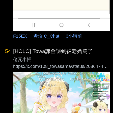
F15EX
·
希洽 C_Chat
·
3小時前
54
[HOLO] Towa課金課到被老媽罵了
偷瓦小帳
https://x.com/108_towasama/status/208647459
0910574751 應該是課齁夢吧 話說HOLO成員課
齁夢的話 算不算是把薪水繳回公司啊w --