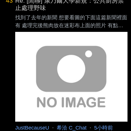
43
Re: [閒聊] 康乃爾大學新規：公共廚房禁
止處理野味
找到了去年的新聞 想要看圖的下面這篇新聞裡面
有 處理完後熊肉放在迷彩布上面的照片 有點血
腥我就不轉貼了 https://bely.cc/BZK9Ck 冰箱裡
面的熊肉 https://i.verb.tw/GtJTDjah.jpg 宿舍廚
房照片 https://i.verb.tw/vV8kCQgH.jpg 老實說校
規沒禁止就是合法 看起來也沒把廚房炸了 但可
能對有些人來說觀感不佳吧 :
https://www.cna.com.tw/news/aopl/2026080901
75.aspx : 康乃爾大學（Cor
JustBecauseU
·
希洽 C_Chat
·
5小時前