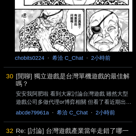
是格鬥最初最猛的那十秒還是被刃牙打敗 還成為
傑克咬道的墊腳石 再來說終末雷電右衛門 肌肉
怪物 四禁手 打濕婆只用了鐵炮其他三禁來不及
使出來就被自己肌肉弄掛+濕婆手快爛光了用腳
解決雷電 不知道是不是雷電出生就百閉苟活 和
人類比賽也怕出人命所以
chobits0224
·
希洽 C_Chat
·
2小時前
30
[閒聊] 獨立遊戲是台灣單機遊戲的最佳解
嗎？
安安我阿肥啦 看到大家討論台灣遊戲 雖然大型
遊戲公司多做代理or博弈相關 但看了看近期出的
台灣遊戲，其實也算是蓬勃發展吧 而這些遊戲，
abcde79961a
·
希洽 C_Chat
·
2小時前
大多出自於小公司或獨立工作室 金錢方面比較不
用看投資人的臉色 技術層面來看，與其追求難以
32
Re: [討論] 台灣遊戲產業當年走錯了哪一
企及的畫面水準 不如往小而精美的方向發展 這