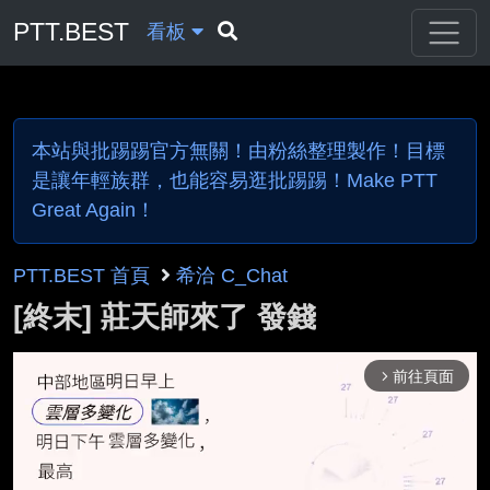
PTT.BEST
看板
本站與批踢踢官方無關！由粉絲整理製作！目標
是讓年輕族群，也能容易逛批踢踢！Make PTT
Great Again！
PTT.BEST 首頁
希洽 C_Chat
[終末] 莊天師來了 發錢
前往頁面
arrow_forward_ios