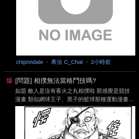
錯，作畫精美 然後薇姐出場 大家覺得 噢，邦邦
真的有這種反派欸，好酷 然而這個人現在戲份快
超過主角群的總和了 就是沒有像去年第七集一樣
炎上而已 但與其說比去年好，不如說夢限大目前
的熱度根本沒有被炎上的條件
chipnndale
·
希洽 C_Chat
·
2小時前
爆
[問題] 相撲無法當格鬥技嗎?
如題 敝人是沒有看火之丸相撲啦 那感覺是競技
漫畫 類似網球王子、黑子的籃球那種運動漫畫
這裡想問有關相撲實戰的可能性 有看刃牙相撲道
終末女武神 雷電右衛門 這兩部的相撲都被寫得
好弱 先來說刃牙 宿彌二代的古代相撲打爆現代
相撲橫綱 古代相撲應該接近格鬥相撲了吧? 就算