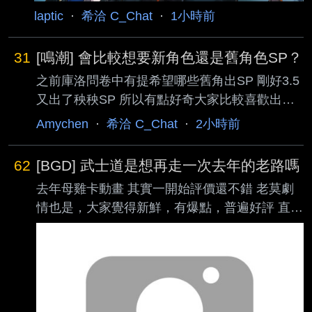
laptic
·
希洽 C_Chat
·
1小時前
31
[鳴潮] 會比較想要新角色還是舊角色SP？
之前庫洛問卷中有提希望哪些舊角出SP 剛好3.5
又出了秧秧SP 所以有點好奇大家比較喜歡出新
角色 還是讓舊角出SP？ 我自己還蠻喜歡四星舊
Amychen
·
希洽 C_Chat
·
2小時前
角出SP 五星舊角我反而覺得不一定要SP (但可
以適度調整數值加強機體本身) 如果能在新版本
62
[BGD] 武士道是想再走一次去年的老路嗎
裡偶爾讓舊角色出來露臉 有新的劇情我就會很開
去年母雞卡動畫 其實一開始評價還不錯 老莫劇
心了 (像是3.5紀聞任務有遇到守岸人 或是日常任
情也是，大家覺得新鮮，有爆點，普遍好評 直到
務中有加入白芷跟莫特斐這樣) 不過四星角如果
第七集 苦來西苦重組蛋雕愛音劇情引發一部分狗
能透過SP重新設計技能、造型和劇情 我自己會
粉不滿 同時老莫精分劇情篇幅太長 逐漸讓人覺
蠻喜歡的 尤其一些外型設計很棒的四星角色 (白
得不對勁 最後大家也都知道了 就是篇幅不夠，
芷媽媽) 大家會比較想看新角色還是舊角SP呢？
草草包餃子收尾 還弄出11集初音獨角戲這種神
--
人劇情 這次夢限大動畫 一開始也是劇情還不