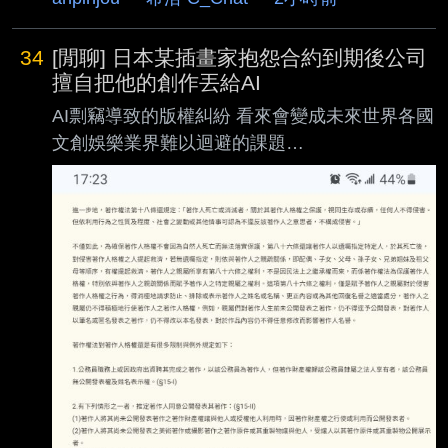
34
[閒聊] 日本某插畫家抱怨合約到期後公司
擅自把他的創作丟給AI
AI剽竊導致的版權糾紛 看來會變成未來世界各國
文創娛樂業界難以迴避的課題
https://news.gamme.com.tw/1774589 近年來隨
著生成式AI快速發展，讓任何人都能夠輕易生成
各種插畫。然而這些AI為了生成 插畫而學習作品
的過程，究竟有沒有侵害到創作者的權利，也成
為了備受爭議的焦點。最 近有一位日本插畫家就
表示，他從公司離職之後，前東家竟然把他的作
品全部餵給AI，讓 他相當傻眼。雖然他也明白，
當初跟公司簽約的時候還沒有AI這種東西，因此
超乎了預想 的範圍。但這是不是代表，將來從事
相關職業