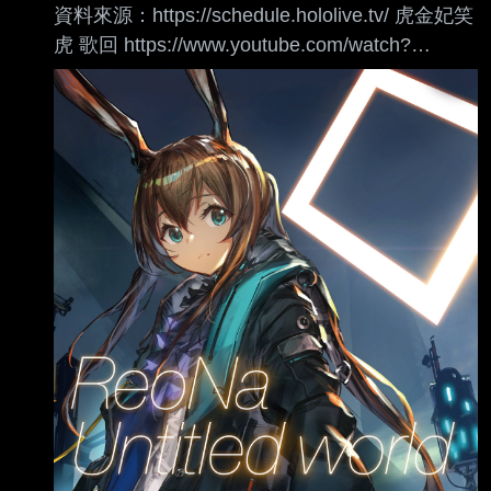
資料來源：https://schedule.hololive.tv/ 虎金妃笑
老了之後父母也沒錢跟體力，只能一起沉淪下
虎 歌回 https://www.youtube.com/watch?
去… 所以真的遇到像魯迪一樣的家裡蹲家人，要
v=gbctghL3S4M 綺綺羅羅薇薇 日本事故物件監
怎麼辦才能救他，還有不要害到自己啊？ --
視協會Ⅲ https://www.youtube.com/watch?
v=2gP2efJQhrQ 響咲リオナ 底特律：變人
https://www.youtube.com/watch?
v=NOlGT2sW5E4 博衣こより Hololive Dreams
https://www.youtube.com/w