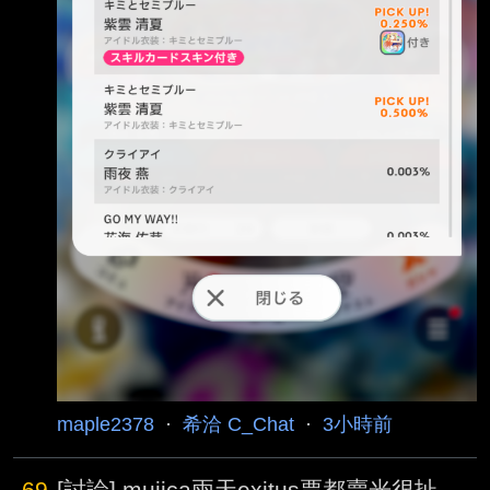
maple2378
·
希洽 C_Chat
·
3小時前
69
[討論] mujica兩天exitus票都賣光很扯