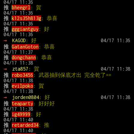
推 
bheegrl
: 賀                                 
推 
k12s35h813g
: 恭喜                          
推 
gggiantguy
: 好                              
→ 
KAGOD
: 好
推 
GatanGoton
: 恭喜                           
推 
dongchann
: 恭喜                            
→ 
zta857
: 賀
推 
robo3456
: 武器抽到保底才出 完全
推 
evilpoko
: 賀                                
→ 
jorden0804
: 好
推 
teaparty
: 好好好                           
推 
ig49999
: 好                                 
推 
retarded34
: 推                              