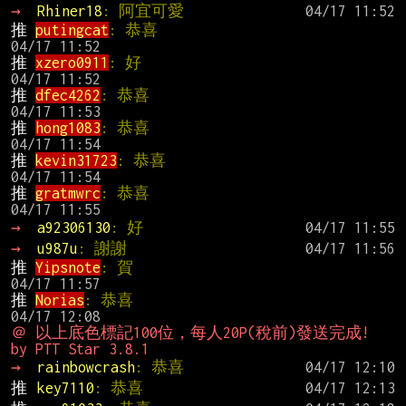
→ 
Rhiner18
: 阿宜可愛
推 
putingcat
: 恭喜                            
推 
xzero0911
: 好                               
推 
dfec4262
: 恭喜                              
推 
hong1083
: 恭喜                              
推 
kevin31723
: 恭喜                           
推 
gratmwrc
: 恭喜                              
→ 
a92306130
: 好
→ 
u987u
: 謝謝
推 
Yipsnote
: 賀                                
推 
Norias
: 恭喜                                
＠ 以上底色標記100位，每人20P(稅前)發送完成!  
by PTT Star 3.8.1
→ 
rainbowcrash
: 恭喜
推 
key7110
: 恭喜