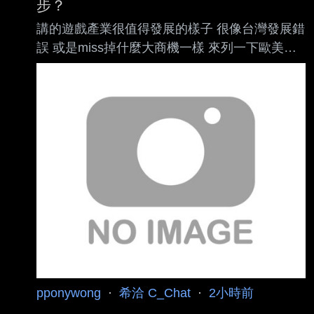
步？
樣來看，獨立遊戲算是目前台灣單機遊戲的最佳
講的遊戲產業很值得發展的樣子 很像台灣發展錯
解嗎？ 或者像沈默之丘F，走代工方向可能也是
誤 或是miss掉什麼大商機一樣 來列一下歐美日
台灣遊戲的一種出路？ ---- Sent from BePTT on
遊戲大廠的市值就知道 Microsoft $3.71T Sony
my iPhone SE 2 -- 查了一下 九日去年宣布破80
$137.8B EA $52B Nintendo $50B Take-Two $43
萬，後來年底有進包可能更
–45B Roblox $34B Bandai Namco $16.2B
Konami $15.1B Unity $12.6B Nexo $10.9B
Capcom $8.6B 前兩名微軟跟索尼 我想沒人會當
他們是純遊戲廠吧 微軟3.7T的市值 你覺得是做
遊戲做出來的
pponywong
·
希洽 C_Chat
·
2小時前