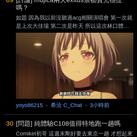
嗎？
如題 因為我以前沒聽過acg相關演唱會 第一次就
是上次大佳場 第二次是昨天 所以這次林口體育
館兩天都賣光 這樣算是很扯嗎？ 我問gemini他
說是很扯 那有比較經驗的大大能分享一下看法
嗎？ ---- Sent from BePTT on my Motorola edge
70 --
yoyo86215
·
希洽 C_Chat
·
3小時前
30
[問題] 純體驗C108值得特地跑一趟嗎
Comiket初哥 這週末剛好要去東京一趟 才想起來