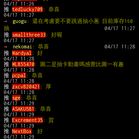
推 
tedlucky709
: 恭喜                          
→ 
guogu
: 還在考慮要不要跳過抽小蔥 目前庫存160
抽
推 
smallthree33
: 好喔                         
→ 
nekomai
: 恭喜
推 
Wardyal
: 好                                 
推 
WL855470
: 圖二是抽卡動畫
推 
pcpal
: 恭喜                                 
推 
zxcv820421
: 厚                              
推 
sge
: 恭喜                                   
推 
ASAKU581
: 恭喜                              
推 
Excrement35
: 賀                             
推 
NextBox
: 好                                 