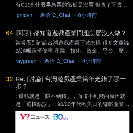
有C108 什麼早鳥票的當然是沒買 但查了下實體
店前幾天也有機會買到上午場 看了下型錄的確有
jpnldvh
·
希洽 C_Chat
·
8小時前
些想要的 主要是想體驗氣氛順便買點東西 有沒
買到隨緣 但也不太想去看每攤都空的 爬文感覺
64
[閒聊] 都知道遊戲產業問題怎麼沒人做？
都是老司機動不動就早上4、5點排隊 進去又超
常常看到討論台灣遊戲產業下坡怎樣 很多文章論
級擠 體力上我排個1、2小時應該還行吧 那麼以
點清晰邏輯條理 產業、技術、資金、平台、歷史
新手體驗來說 這樣值得去嗎？ --
都很有道理 似乎產業解方呼之欲出 但現實就是
raygreen
·
希洽 C_Chat
·
4小時前
沒有什麼人真的下去做 只有獨立工作室小貓兩三
隻 是因為沒救了嗎？ ----- Sent from JPTT on
32
Re: [討論] 台灣遊戲產業當年走錯了哪一
my iPhone --
步？
: 重點就是「賺不到錢」，而賺不到錢的原因就
是「選擇錯誤」 : 90/00年代歐美日的遊戲產業為
啥賺的到錢?? : 歐美日到2026年還是世界三大遊
戲市場，他們完全可以靠自家市場就夠活下來 :
90年代的台灣單機遊戲想靠的是中國市場，但中