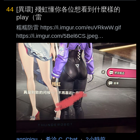
44
[異環] 殘虹懂你各位想看到什麼樣的
play（雷
糯糯防雷 https://i.imgur.com/euVRkwW.gif
https://i.imgur.com/5Bel6CS.jpeg
https://i.imgur.com/S498jgd.jpeg
https://i.imgur.com/YfWw4rP.jpeg
https://i.imgur.com/lthwcKu.jpeg
https://i.imgur.com/jxa2EoH.jpeg
https://i.imgur.com/4tbQigo.jpeg 糯糯：看我幹嘛
嘿嘿 那我要爽啊刺啊摟？
anpinjou
·
希洽 C_Chat
·
2小時前