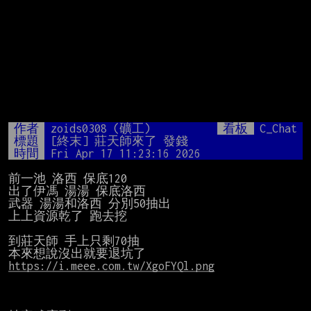
作者
zoids0308 (礦工)
看板
C_Chat
標題
[終末] 莊天師來了 發錢
時間
Fri Apr 17 11:23:16 2026
前一池 洛西 保底120

出了伊馮 湯湯 保底洛西

武器 湯湯和洛西 分別50抽出

上上資源乾了 跑去挖

到莊天師 手上只剩70抽

https://i.meee.com.tw/XgoFYQl.png