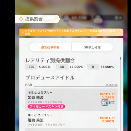
https://i.imgur.com/cuAFOwj.png 頭一次看到這
意外吸引 X（推特
種神人池，簡直氣笑了 然後五月中開始預告的年
中活動，原來所謂的「新卡池系列」就是指這個
啊 https://i.imgur.com/tPxD9Ve.jpeg
https://x.com/mostyura/status/20866034550122
16839?s=46 其他手遊夏天忙著出泳裝池撈錢 學
偶現在