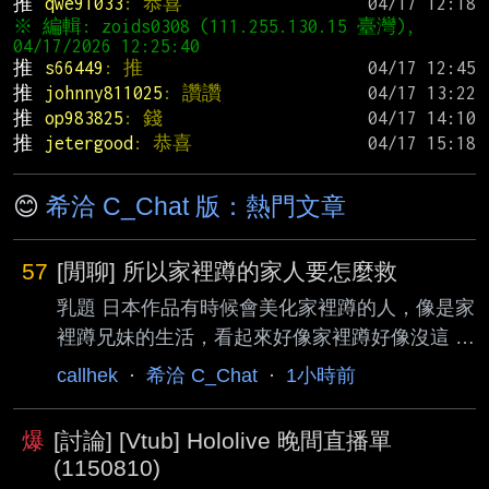
推 
qwe91033
: 恭喜
※ 編輯: zoids0308 (111.255.130.15 臺灣), 
推 
s66449
: 推
推 
johnny811025
: 讚讚
推 
op983825
: 錢
推 
jetergood
: 恭喜
😊
希洽 C_Chat 版：熱門文章
57
[閒聊] 所以家裡蹲的家人要怎麼救
乳題 日本作品有時候會美化家裡蹲的人，像是家
裡蹲兄妹的生活，看起來好像家裡蹲好像沒這 麼
糟糕。 可是糟糕的家裡蹲就像魯迪前世一樣，完
callhek
·
希洽 C_Chat
·
1小時前
全足不出戶，完全靠家裡養！ 現在法規又不能打
罵，搞不好就上網被網爆，年輕可能不反擊，哪
爆
[討論] [Vtub] Hololive 晚間直播單
天家裡蹲要不到錢就讓 你上社會版，不然就是玻
(1150810)
璃心直接當小飛俠。 年輕可能還能讓他有依靠，