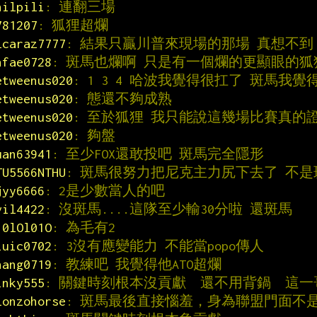
hilpili
: 連翻三場
781207
: 狐狸超爛
lcaraz7777
: 結果只贏川普來現場的那場 真想不到
hfae0728
: 斑馬也爛啊 只是有一個爛的更顯眼的狐
etweenus020
: 1 3 4 哈波我覺得很扛了 斑馬我
etweenus020
: 態還不夠成熟
etweenus020
: 至於狐狸 我只能說這幾場比賽真的
etweenus020
: 夠盤
uan63941
: 至少FOX還敢投吧 斑馬完全隱形
TU5566NTHU
: 斑馬很努力把尼克主力尻下去了 不
jyy6666
: 2是少數當人的吧
vil4422
: 沒斑馬....這隊至少輸30分啦 還斑馬
10lOl01O
: 為毛有2
iuic0702
: 3沒有應變能力 不能當popo傳人
hang0719
: 教練吧 我覺得他ATO超爛
inky555
: 關鍵時刻根本沒貢獻  還不用背鍋  這
lonzohorse
: 斑馬最後直接惱羞，身為聯盟門面不