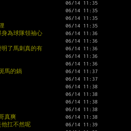
狸
覺得身為球隊領袖心
證明了馬刺真的有
是斑馬的鍋
一哥真爽
是他扛不然呢