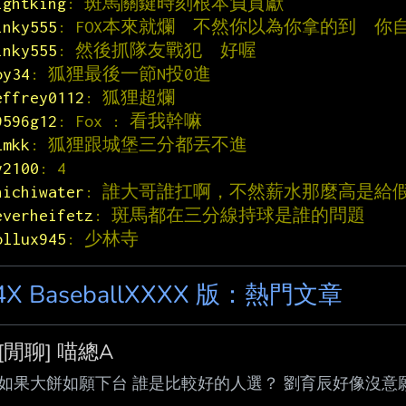
ightking
: 斑馬關鍵時刻根本負貢獻
inky555
: FOX本來就爛  不然你以為你拿的到  
inky555
: 然後抓隊友戰犯  好喔
oy34
: 狐狸最後一節N投0進
effrey0112
: 狐狸超爛
9596g12
: Fox : 看我幹嘛
lmkk
: 狐狸跟城堡三分都丟不進
y2100
: 4
hichiwater
: 誰大哥誰扛啊，不然薪水那麼高是給
everheifetz
: 斑馬都在三分線持球是誰的問題
ollux945
: 少林寺
4X BaseballXXXX 版：熱門文章
[閒聊] 喵總A
如果大餅如願下台 誰是比較好的人選？ 劉育辰好像沒意願