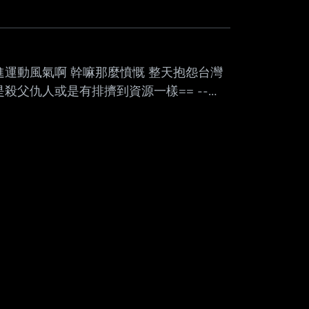
進運動風氣啊 幹嘛那麼憤慨 整天抱怨台灣
殺父仇人或是有排擠到資源一樣== --
. Don't @ me please. by ithrow88 -- 中
麼會沒有，至少越多人打，他們現在要搞定
不是一