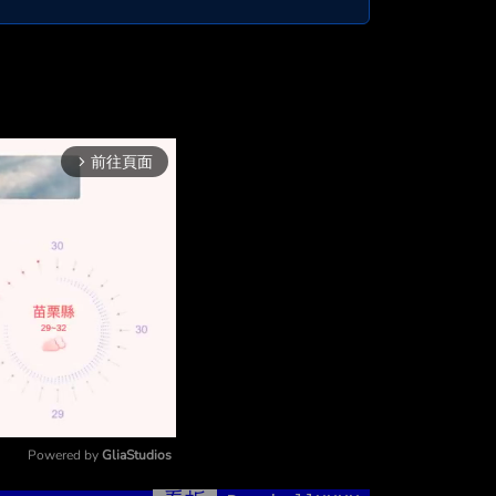
前往頁面
arrow_forward_ios
Powered by 
GliaStudios