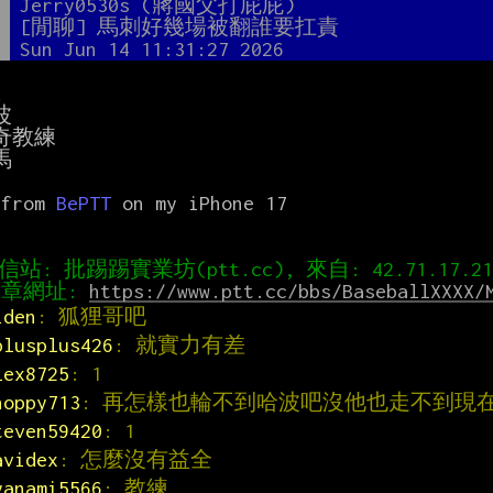
者
Jerry0530s (蔣國父打屁屁)
題
[閒聊] 馬刺好幾場被翻誰要扛責
間
Sun Jun 14 11:31:27 2026




奇教練



 from 
BePTT
 on my iPhone 17

章網址: 
https://www.ptt.cc/bbs/BaseballXXXX/
iden
: 狐狸哥吧
plusplus426
: 就實力有差
lex8725
: 1
noppy713
: 再怎樣也輪不到哈波吧沒他也走不到現
teven59420
: 1
avidex
: 怎麼沒有益全
yanami5566
: 教練