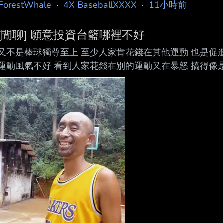
ForestWhale
·
4X BaseballXXXX
·
11小時前
[閒聊] 願意投資台籃哪裡不好
又不是棒球獨尊至上 至少人家肯花錢在其他運動 也是促
運動風氣不好 看到人家花錢在別的運動又在暴怒 搞得像是
Yes I know Syndergaard is throwing 90 mph change ups
職也是這幾年才在賺錢啊== 至少人家肯花肯開高薪 怎
的是兩聯盟雙軌制 你知我知這東西是搞出來幹嘛的，他