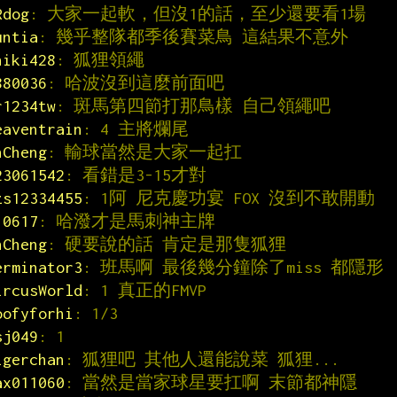
Rdog
: 大家一起軟，但沒1的話，至少還要看1場
untia
: 幾乎整隊都季後賽菜鳥 這結果不意外
hiki428
: 狐狸領繩
880036
: 哈波沒到這麼前面吧
r1234tw
: 斑馬第四節打那鳥樣 自己領繩吧
eaventrain
: 4 主將爛尾
hCheng
: 輸球當然是大家一起扛
23061542
: 看錯是3-15才對
zs12334455
: 1阿 尼克慶功宴 FOX 沒到不敢開動
10617
: 哈潑才是馬刺神主牌
hCheng
: 硬要說的話 肯定是那隻狐狸
erminator3
: 班馬啊 最後幾分鐘除了miss 都隱形
ircusWorld
: 1 真正的FMVP
oofyforhi
: 1/3
sj049
: 1
igerchan
: 狐狸吧 其他人還能說菜 狐狸...
ax011060
: 當然是當家球星要扛啊 末節都神隱