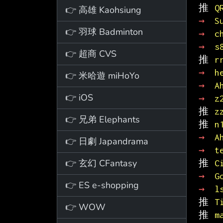
推 
Q
👉 高雄 Kaohsiung
→ 
S
👉 羽球 Badminton
→ 
c
→ 
s
👉 超商 CVS
推 
r
→ 
h
👉 米哈遊 miHoYo
→ 
A
👉 iOS
→ 
z
推 
z
👉 兄弟 Elephants
推 
n
→ 
A
👉 日劇 Japandrama
→ 
t
👉 玄幻 CFantasy
推 
C
→ 
G
👉 ES e-shopping
→ 
l
推 
T
👉 WOW
推 
m