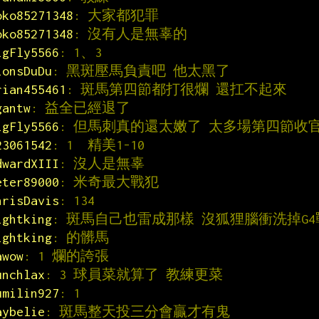
oko85271348
: 大家都犯罪
oko85271348
: 沒有人是無辜的
igFly5566
: 1、3
ionsDuDu
: 黑斑壓馬負責吧 他太黑了
rian455461
: 斑馬第四節都打很爛 還扛不起來
gantw
: 益全已經退了
igFly5566
: 但馬刺真的還太嫩了 太多場第四節收
23061542
: 1  精美1-10
dwardXIII
: 沒人是無辜
eter89000
: 米奇最大戰犯
hrisDavis
: 134
ightking
: 斑馬自己也雷成那樣 沒狐狸腦衝洗掉G4
ightking
: 的髒馬
awow
: 1 爛的誇張
unchlax
: 3 球員菜就算了 教練更菜
umilin927
: 1
aybelie
: 斑馬整天投三分會贏才有鬼