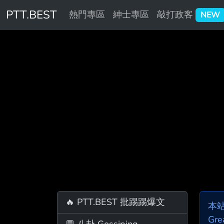
PTT.BEST
熱門專區
紳士專區
敲打政客
NEW
🔥 PTT.BEST 批踢踢爆文
本
Gre
💬 八卦 Gossiping