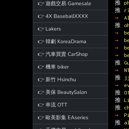
推 
p
👉 遊戲交易 Gamesale
推 
r
👉 4X BaseballXXXX
→ 
A
推 
o
👉 Lakers
→ 
b
→ 
b
👉 韓劇 KoreaDrama
→ 
b
👉 汽車買賣 CarShop
→ 
b
推 
G
👉 機車 biker
→ 
N
推 
j
👉 新竹 Hsinchu
→ 
e
👉 美保 BeautySalon
推 
O
推 
L
👉 串流 OTT
推 
c
→ 
P
👉 歐美影集 EAseries
推 
a