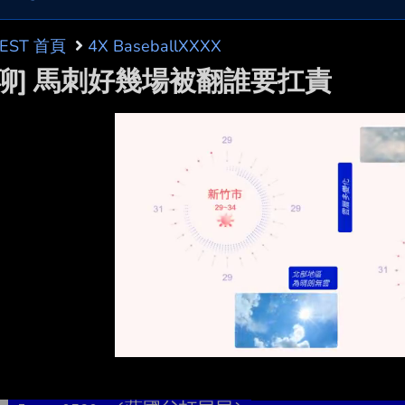
BEST 首頁
4X BaseballXXXX
閒聊] 馬刺好幾場被翻誰要扛責