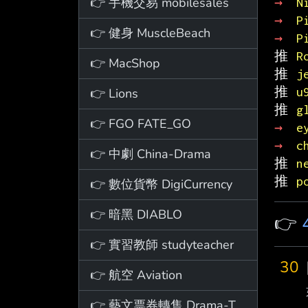
👉 手機交易 mobilesales
→ 
N
→ 
P
👉 健身 MuscleBeach
→ 
P
推 
R
👉 MacShop
推 
j
推 
u
👉 Lions
推 
g
👉 FGO FATE_GO
→ 
e
→ 
c
👉 中劇 China-Drama
推 
n
推 
p
👉 數位貨幣 DigiCurrency
👉 暗黑 DIABLO
👉
👉 實習教師 studyteacher
30
👉 航空 Aviation
👉 藝文票券轉售 Drama-Ticket