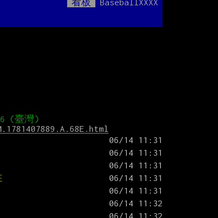
看板
BaseballXXXX
Mute
M.1781407889.A.68E.html
在