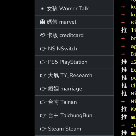
→ 
k
👧 女孩 WomenTalk
→ 
k
👻 媽佛 marvel
→ 
B
推 
l
💳 卡版 creditcard
→ 
b
→ 
a
👉 NS NSwitch
→ 
B
👉 PS5 PlayStation
推 
z
推 
E
👉 大氣 TY_Research
推 
p
推 
C
👉 婚姻 marriage
推 
N
→ 
N
👉 台南 Tainan
推 
K
👉 台中 TaichungBun
推 
m
→ 
j
👉 Steam Steam
推 
m