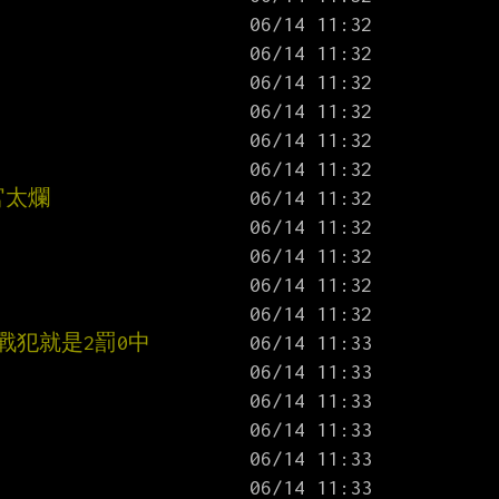
官太爛
戰犯就是2罰0中