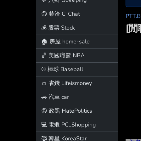
😊 希洽 C_Chat
PTT.
[
💰 股票 Stock
🏠 房屋 home-sale
🏀 美國職籃 NBA
⚾ 棒球 Baseball
👛 省錢 Lifeismoney
🚗 汽車 car
😡 政黑 HatePolitics
💻 電蝦 PC_Shopping
🥰 韓星 KoreaStar