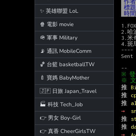
作
標
✨ 英雄聯盟 LoL
時
🍿 電影 movie
1.FOX
2.哈波
🪖 軍事 Military
3.米
4.斑馬
----

📡 通訊 MobileComm
Sent
🏀 台籃 basketballTW
🍼 寶媽 BabyMother
※ 文
推 
B
🇯🇵 日旅 Japan_Travel
推 
c
推 
a
🏭 科技 Tech_Job
→ 
s
👉 男女 Boy-Girl
推 
s
推 
d
👉 真香 CheerGirlsTW
→ 
A