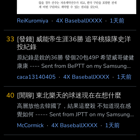
ReiKuromiya
·
4X BaseballXXXX
·
1天前
33
[發錢] 威能帝生涯36勝 追平桃猿隊史洋
投紀錄
原紀錄是銳的36勝 發個20包49P 希望威哥健健
康康 ---- Sent from BePTT on my Samsung
SM-S9180 --
caca13140405
·
4X BaseballXXXX
·
1天前
40
[閒聊] 東北樂天的球迷現在在想什麼
高層放他去韓國了，結果這麼殺 不知道現在感
覺如何 ----- Sent from JPTT on my Samsung
SM-S9280. -- Oh my god! They Killed Kenny! -
McCormick
·
4X BaseballXXXX
·
1天前
-