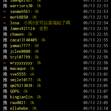
推 
laangels27
: Ok
推 
warriors30
: Ok
→ 
sasmwh561
: Ok
→ 
mork8850
: OK
→ 
losa
: 小馬5安可以當場結了嗎
推 
James921124
: 全對
推 
chawen
: Ok
推 
caca13140405
: Ok
推 
yamai7777
: OK
推 
jclee0000
: OK
推 
try107799
: Ok
→ 
wryyyyyyyy
: Ok
推 
macaque
: Ok
推 
vvw5555
: ok
推 
smile10177
: Ok
推 
qm29213039
: Ok
推 
GDPG
: OK
推 
kingianlin
: Ok
推 
rwu0021
: Ok
推 
ellahebe
: OK