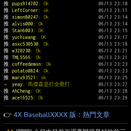
推 
pups914702
: Ok
推 
LeftCorner
: ok
推 
simon80247
: Ok
推 
alvis000
: Ok
推 
Stan6003
: OK
推 
yuchiwang
: OK
推 
asxc530530
: Ok
推 
w320230
: Ok
推 
TML5566
: Ok
推 
coffeedemon
: Ok
推 
potato0824
: Ok
推 
marx93521
: ok
→ 
yeay
: 馬傑森是打全壘打
推 
AhCheng
: OK
推 
ace16525
: Ok
👉
4X BaseballXXXX 版：熱門文章