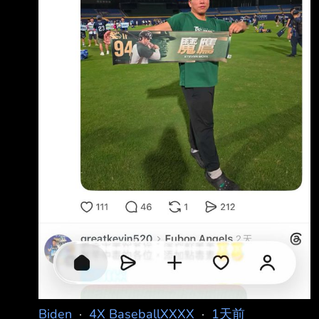
Biden
·
4X BaseballXXXX
·
1天前