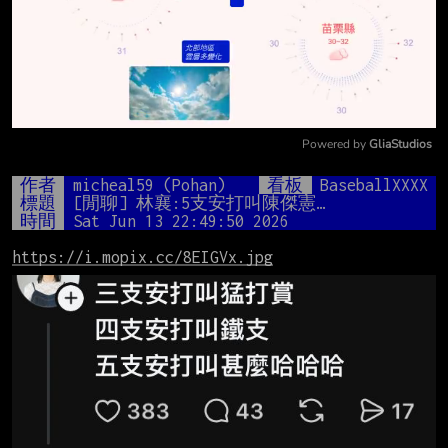
Powered by 
GliaStudios
Mute
作者
micheal59 (Pohan)
看板
BaseballXXXX
標題
[閒聊] 林襄:5支安打叫陳傑憲…
時間
Sat Jun 13 22:49:50 2026
https://i.mopix.cc/8EIGVx.jpg