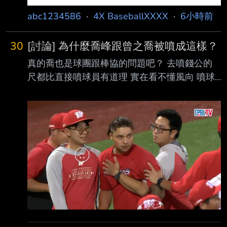
abc1234586
·
4X BaseballXXXX
·
6小時前
30
[討論] 為什麼喬峰跟曾之喬被噴成這樣？
真的喬也是球團跟棒協的問題吧？ 去噴錢公的
尺都比直接噴球員有道理 實在看不懂風向 噴球
員一點用都沒有啊 -- 那時候林凱威傷癒歸隊投
的跟屎一樣 被噴也是無辜 阿不就是富邦錢公 林
凱威那年的狀況去參加亞運會比較好？看來是個
尺寶