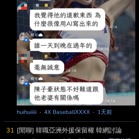
huihuiiiii
·
4X BaseballXXXX
·
1天前
31
[閒聊] 韓職亞洲外援保留權 韓網討論