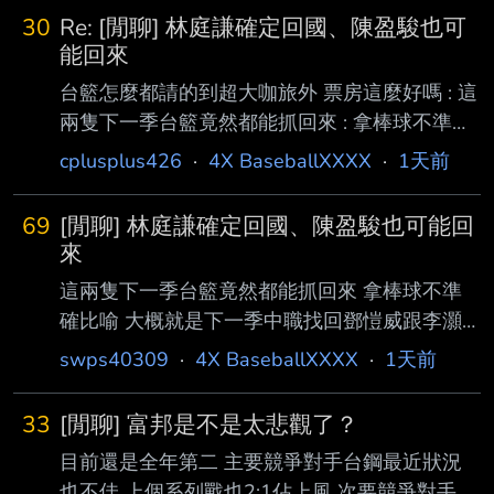
30
Re: [閒聊] 林庭謙確定回國、陳盈駿也可
能回來
台籃怎麼都請的到超大咖旅外 票房這麼好嗎 : 這
兩隻下一季台籃竟然都能抓回來 : 拿棒球不準確
比喻 : 大概就是下一季中職找回鄧愷威跟李灝宇
cplusplus426
·
4X BaseballXXXX
·
1天前
吧 ---- Sent from BePTT on my iPhone 17 Pro
--
69
[閒聊] 林庭謙確定回國、陳盈駿也可能回
來
這兩隻下一季台籃竟然都能抓回來 拿棒球不準
確比喻 大概就是下一季中職找回鄧愷威跟李灝
宇吧 --
swps40309
·
4X BaseballXXXX
·
1天前
33
[閒聊] 富邦是不是太悲觀了？
目前還是全年第二 主要競爭對手台鋼最近狀況
也不佳 上個系列戰也2:1佔上風 次要競爭對手統