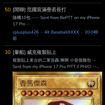
50
[閒聊] 范國宸滿壘若長打
隨機10包 ---- Sent from BePTT on my iPhone
17 Pro --
cplusplus426
·
4X BaseballXXXX
·
20小時
前
30
[暈船] 威克複製貼上
複製貼上來台的二軍首轟 爽啊 小發個幾包 --
Sent from my iPhone 17 Pro PiTT // PHJCI --
#94 馬傑森 SS https://i.imgur.com/nBjrITm.jpeg
https://i.imgur.com/hGki0Xn.jpeg -- YukiApple
(稅後 $10) carwhat (稅後 $10) cclloouudd (稅
後 $10) hao94 (稅後 $10) iamzara (稅後 $10)
mork8850 (稅後 $10) m