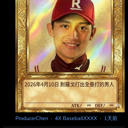
ProducerChen
·
4X BaseballXXXX
·
1天前