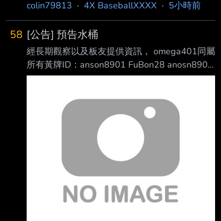
育、林智平 兄弟：張志豪、李振昌 統一：王鏡
下鈺達企業管理顧問公 司。 結論: 檢調查扣銀行
colin79813
·
4X BaseballXXXX
·
5小時前
銘 這六位40歲的球員應該會在2030年之前引退
帳戶 房子 汽車 現金 及黃金 超過10億與詐騙的
吧? -- 余德龍要到2028才會滿40歲 除非他決定
顧問費相符 https://www.cna.c
58
[公告] 預告水桶
要退了 兄弟這兩位明年就要滿40歲 另外那三位
經長期觀察以及板友提供資訊， omega401同屬
已經40歲以上了 今年剛滿40 王勝偉出賽機會變
所有黃牌ID：anson8901 FuBon28 anosn8901
少了，他遲早還是會退 台鋼這兩位應該還沒有
mica8901 Bond8520 全部視為同一人。 6個帳
想要退吧? 你少列一個郭永維
號全數併計水桶期間分身條款及累犯規定。 自
2023.02.18~2026.08.06之間，已執行完畢水
桶及G4累犯不計，累犯共計14次。 重新計算
後，水桶日數調整為 99,328,800 天，並且全數
重計入桶。 另因PTT於8/8維護後更新水桶系統
上限，本水桶將於8/8維護後執行。 計算流程：
https://i.meee.com