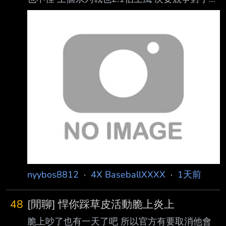
一今年對富邦苦手 這週又對上 雖然洋投確實找
不好 但至少能吃局數 還在能追分的範圍 不懂為
何邦版開始一片嘆息了？ --
nyybos8812
·
4X BaseballXXXX
·
1天前
48
[閒聊] 悍你踩草皮活動脆上炎上
脆上吵了也有一天了吧 所以官方有要取消他會