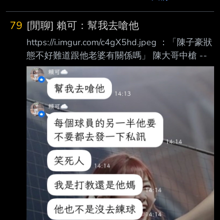
79
[閒聊] 賴可：幫我去嗆他
https://i.imgur.com/c4gX5hd.jpeg ：「陳子豪狀
態不好難道跟他老婆有關係嗎」 陳大哥中槍 --