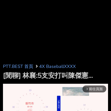
PTT.BEST 首頁
4X BaseballXXXX
[閒聊] 林襄:5支安打叫陳傑憲…
前往頁面
arrow_forward_ios