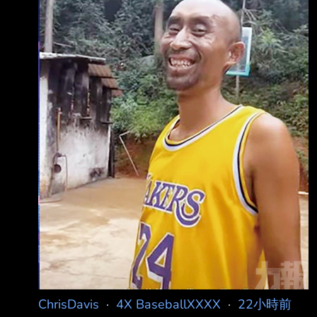
ithrow88 -- 中職也是這幾年才在賺錢啊== 至少
人家肯花肯開高薪 怎麼會沒有，至少越多人
打，他們現在要搞定的是兩聯盟雙軌制 你知我
知這東西是搞出來幹嘛的，他不是一
ChrisDavis
·
4X BaseballXXXX
·
22小時前