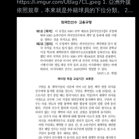
https://i.imgur.com/UBag7CL.jpeg 1. 亞洲外援
依照規章，本來就是外籍球員的下位分類。 2.
外籍球員都受到《第10章 保留權》規定的約
束。 3. 保留權的例外規定只有「傷兵替代外籍
球員」。 4. 亞洲外援並不屬於傷兵替代外籍球
員。 5. 保留權規定並沒有區分「亞洲外援保留
權」和「一般外籍球員保留權」。 6. 即使其他
球隊提出正式（一般洋將）合約，只要原球隊行
使保留權，球員 5 年內都不 能轉到其他 KBO 球
隊。 體育新聞 https://i.imgur.com/t4Hc