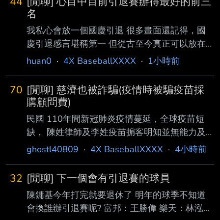
44
[閒聊] 心目中目前引退賽辦得最好的前三
名
我私心會放一個國慶引退 很多畫面還記得，國
慶引退感言堪稱第一 但從古至今真正可以放在
TOP前三的引退賽， 內容應該還不止這樣， 認
huan0
·
4X BaseballXXXX
·
1小時前
真放會出現什麼排序 ----- Sent from MeowPtt
on my iPhone --
70
[閒聊] 慈濟也被詐騙(疫情時被騙疫苗採
購顧問費)
民國 110年間新冠肺炎疫情蔓延，全球疫苗短
缺， 陳姓律師及李姓疫苗掮客明知並無能力及
管道採購 BNT疫苗， 且上海復星公司與鴻海、
ghostl40809
·
4X BaseballXXXX
·
4小時前
台積電等採購 團隊早已談妥BNT疫苗採購數量
及金額， 仍對外謊 稱李姓掮客是上海復星公司
32
[閒聊] 下一個會有引退賽的球員
大股東。 ..導致慈濟基金會人員因急於購買BNT
陳鏞基今年打完就要退休了 明年的球季不知道
疫苗， 誤信 他們具有採購BNT疫苗能力， 因而
會換誰辦引退賽呢? 富邦：王勝偉 樂天：林泓
支付新台幣10億 6198萬1295元給陳姓律師名