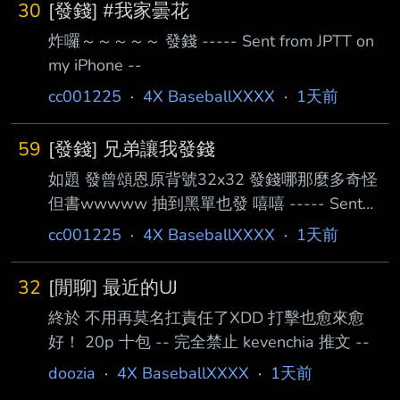
30
[發錢] #我家曇花
炸囉～～～～～ 發錢 ----- Sent from JPTT on
my iPhone --
cc001225
·
4X BaseballXXXX
·
1天前
59
[發錢] 兄弟讓我發錢
如題 發曾頌恩原背號32x32 發錢哪那麼多奇怪
但書wwwww 抽到黑單也發 嘻嘻 ----- Sent
from JPTT on my iPhone --
cc001225
·
4X BaseballXXXX
·
1天前
32
[閒聊] 最近的UJ
終於 不用再莫名扛責任了XDD 打擊也愈來愈
好！ 20p 十包 -- 完全禁止 kevenchia 推文 --
doozia
·
4X BaseballXXXX
·
1天前