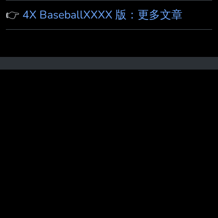
👉
4X BaseballXXXX 版：更多文章
熱門搜尋
：
[鳴潮] 秧秧·玄翎第一日營收 酷狗完蛋
了.jpg
[討論]
[母雞]
[活俠
[MyGO]
[Fate]
[
[問
卦]
RE:
re
［Vtub
r
Re
[閒聊] 米池是罪大惡極
嗎
[閒聊] Josh
[LIVE
[新聞] 「萊爾校長」小編出事
了！合成總統聲音
[LIVE]
[新聞] 黃偉哲公布「深偽
蔣萬安」語音 殷瑋
R
Re:
[購機]
[閒聊] 七月手
遊營收
[情報] Siegel：追求苦命的剩下湖人
RE
[棕
色]
[活俠]
[閒聊] 蔚藍檔案 營收 6月第21名 5月第
40名
7
[新聞] 美點名「月之暗面」竊取技術 指控
「蒸餾
[Live]
[新聞] 藍營AI深偽賴清德影片 民進
黨：假冒元首
[花邊] LBJ談何時意識到自己能超越