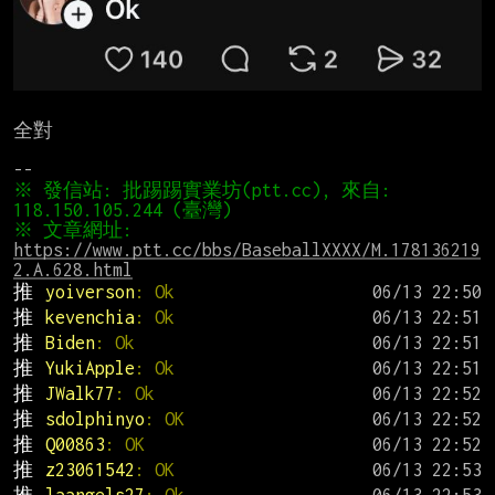
全對

※ 發信站: 批踢踢實業坊(ptt.cc), 來自: 
※ 文章網址: 
https://www.ptt.cc/bbs/BaseballXXXX/M.178136219
2.A.628.html
推 
yoiverson
: Ok
推 
kevenchia
: Ok
推 
Biden
: Ok
推 
YukiApple
: Ok
推 
JWalk77
: Ok
推 
sdolphinyo
: OK
推 
Q00863
: OK
推 
z23061542
: OK