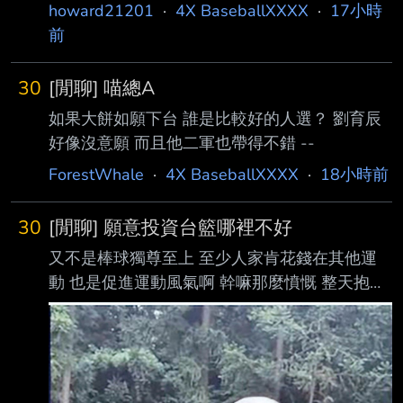
howard21201
·
4X BaseballXXXX
·
17小時
前
30
[閒聊] 喵總A
如果大餅如願下台 誰是比較好的人選？ 劉育辰
好像沒意願 而且他二軍也帶得不錯 --
ForestWhale
·
4X BaseballXXXX
·
18小時前
30
[閒聊] 願意投資台籃哪裡不好
又不是棒球獨尊至上 至少人家肯花錢在其他運
動 也是促進運動風氣啊 幹嘛那麼憤慨 整天抱怨
台灣運動風氣不好 看到人家花錢在別的運動又
在暴怒 搞得像是殺父仇人或是有排擠到資源一
樣== -- Yes I know Syndergaard is throwing
90 mph change ups. Don't @ me please. by