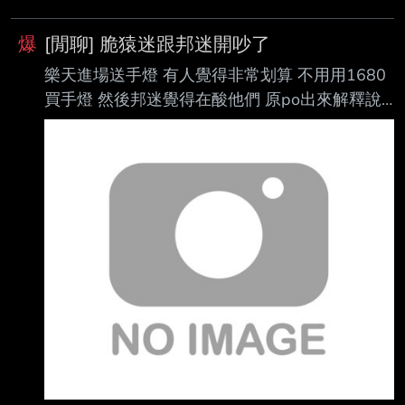
爆
[閒聊] 脆猿迷跟邦迷開吵了
樂天進場送手燈 有人覺得非常划算 不用用1680
買手燈 然後邦迷覺得在酸他們 原po出來解釋說
1680不是指邦 是說韓國手燈的行情價 現在脆手
燈系列開戰中 https://i.verb.tw/Dm3RwE9b.jpg -
-