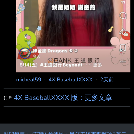
micheal59
·
4X BaseballXXXX
·
2天前
👉
4X BaseballXXXX 版：更多文章