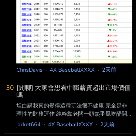
ChrisDavis
·
4X BaseballXXXX
·
2天前
30
[閒聊] 大家會想看中職薪資超出市場價值
嗎
坦白講我真的覺得這種玩法很不健康 完全是非
理性的財務運作 純粹靠老闆一頭熱爭風吃醋開
出來的價錢 這是能持續多久？ 所有加盟的球隊
jacket664
·
4X BaseballXXXX
·
2天前
都願意這樣玩? 如果有經紀公司開始拿翹 到頭來