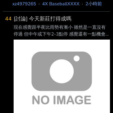
xz4979265
·
4X BaseballXXXX
·
2小時前
44
[討論] 今天新莊打得成嗎
現在感覺跟半夜比雨勢有漸小 雖然是一直沒有
停過 但中午或下午2-3點停 感覺還有一點機會？
--