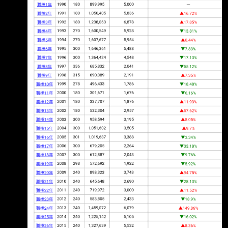
場 中職今年目前滿場也8場而已 -- --