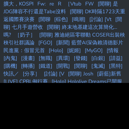
擴大，KOSPI
Fw:
re
R
［Vtub
FW
[閒聊] 是
JDG陣容不行還是Tabe沒料
[閒聊] DK時隔1723天重
返國際賽決賽
[閒聊
[棕色]
[鳴潮]
[討論] [Vt
[閒
聊] 七月手遊營收
[閒聊] 終末地基建這次算簡化...
嗎?
［奶子］
[閒聊] 雅迪絕區零聯動 COSER出裝秧
秧引社群議論
[FGO]
[新聞] 藍營AI深偽賴清德影片
民進黨：假冒元首
[Holo]
[妮姬]
[MyGO]
[情報
[內鬼]
[漫畫]
[無職]
[異環]
[發錢]
[白銀]
[請益]
[購機]
[轉播]
[鐵道]
[開戰]
[閒聊]
[鬼滅]
[黑特]
快訊／
[分享］
[討論] [V
[閒聊] Josh
[蔚藍]新舊
[LIVE] CPBL例行賽
[Holo] Hololive Dreams已開服
[閒聊] Peyz太慘了吧
[情報] NV可能推出
5090SE(5080Ti)
[蔚藍] 檔案大小保機制
[請益]
DeepSeek 老闆內部會議
[情報] Siegel：追求苦命的
剩下湖人
[請益] 要多了解股票才不是賭？
[閒聊] 朗
報！羅傑再度進監獄！
[花邊] LBJ談何時意識到自己
能超越MJ
[閒聊] 叉燒覺得小明劍魔在講幹話
[情報]