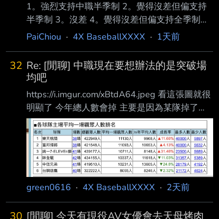
1。強烈支持中職半季制 2。覺得沒差但偏支持
半季制 3。沒差 4。覺得沒差但偏支持全季制
5。強烈支持中職全季制 我是4 你呢 --
PaiChiou
·
4X BaseballXXXX
·
1天前
32
Re: [閒聊] 中職現在要想辦法的是突破場
均吧
https://i.imgur.com/xBtdA64.jpeg 看這張圖就很
明顯了 今年總人數會掉 主要是因為某隊掉了
24.8%入場啊 等於少了四分之一觀眾 其他五隊
要補很困難啊 --
green0616
·
4X BaseballXXXX
·
2天前
30
[閒聊] 今天有現役AV女優會去天母烤肉