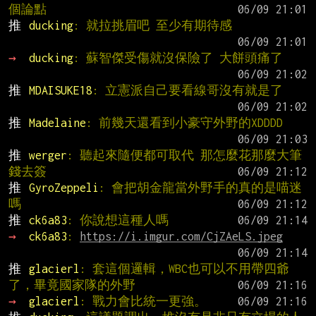
個論點
推 
ducking
: 就拉挑眉吧 至少有期待感
→ 
ducking
: 蘇智傑受傷就沒保險了 大餅頭痛了
推 
MDAISUKE18
: 立憲派自己要看線哥沒有就是了
推 
Madelaine
: 前幾天還看到小豪守外野的XDDDD
推 
werger
: 聽起來隨便都可取代 那怎麼花那麼大筆
錢去簽
推 
GyroZeppeli
: 會把胡金龍當外野手的真的是喵迷
嗎
推 
ck6a83
: 你說想這種人嗎
→ 
ck6a83
: 
https://i.imgur.com/CjZAeLS.jpeg
推 
glacierl
: 套這個邏輯，WBC也可以不用帶四爺
了，畢竟國家隊的外野
→ 
glacierl
: 戰力會比統一更強。