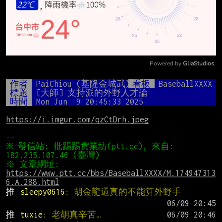
Powered by 
GliaStudios
Mute
作者
PaiChiou (基隆金城武)
看板
BaseballXXXX
標題
[大師] 支持派的外野人才論
時間
Mon Jun  9 20:45:33 2025
https://i.imgur.com/qzCtDrh.jpeg
※ 發信站: 批踢踢實業坊(ptt.cc), 來自: 
※ 文章網址: 
https://www.ptt.cc/bbs/BaseballXXXX/M.174947313
6.A.288.html
推 
sleepy0616
: 胡金龍還真的不能算外野手
推 
tuxie
: 老胡真辛苦…