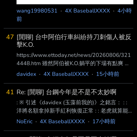
wang19980531
·
4X BaseballXXXX
·
4小時
前
47
[閒聊] 台中阿伯行車糾紛持刀刺傷人被反
擊K.O.
https://www.ettoday.net/news/20260806/321
4448.htm 雖然阿伯被K.O.躺平的下場有點爽 不
過許多人說被害者還可能因為防衛過當入罪 但
davidex
·
4X BaseballXXXX
·
15小時前
被害人都已經被阿伯劃傷手臂 不打趴他並確保
他起不來還能怎樣？ 在台灣遇到白爛持刀堵你
41
Re: [閒聊] 台鋼今年是不是不太妙啊
難道沒啥好方法脫身？ -- 都已經受到生命威脅
: ※ 引述《davidex (玉藻前我的)》之銘言： : :
了 萬一他裝死不確認馬上又爬起來偷襲哩
洋將名額拿掉新手紅利恢復正常 : : 老虎就算能
頂上洋投的位置也只和去年相當 : : 隊伍深度不
NoEric
·
4X BaseballXXXX
·
17小時前
足的問題今年將受到嚴苛考驗 : : 而龍王看來是
真的壞了了 : : 今年台鋼是不是很難拚A級了呀 :