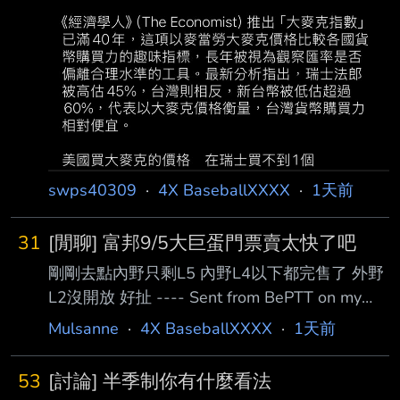
swps40309
·
4X BaseballXXXX
·
1天前
31
[閒聊] 富邦9/5大巨蛋門票賣太快了吧
剛剛去點內野只剩L5 內野L4以下都完售了 外野
L2沒開放 好扯 ---- Sent from BePTT on my
iPhone 15 Pro Max --
Mulsanne
·
4X BaseballXXXX
·
1天前
53
[討論] 半季制你有什麼看法