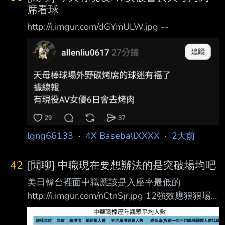
席看球
http://i.imgur.com/dGYmULW.jpg --
lgng66133
·
4X BaseballXXXX
·
2天前
42
[閒聊] 中職現在要想辦法的是突破場均吧
美日韓台裡面中職應該是入座率最低的
http://i.imgur.com/nCtnSjr.jpg 12強效應狠狠場
均破了三千 但今年目前還是下滑2%，而且平日
票房就是差 甚至假日還要靠活動日才有辦法滿