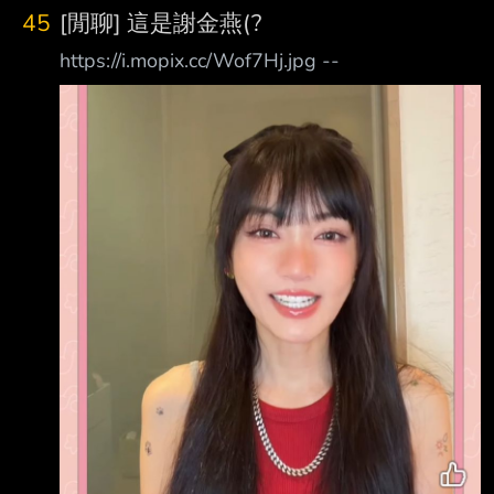
反逼中職開一些不合理的數字 我真的建議領隊
45
[閒聊] 這是謝金燕(?
會議開始討論薪資上限 ----- Sent from JPTT on
https://i.mopix.cc/Wof7Hj.jpg --
my iPhone -- 希望如此，現在給球員待遇已經不
差了，也是希望球團財務健康才能永續經營 台
籃版也開始質疑這個數字了 有能力破紀錄的都
選擇旅外啦 不是所有人都懂，就怕球迷瞎起鬨