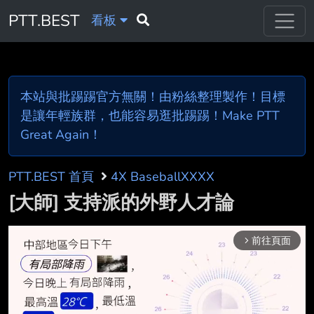
PTT.BEST
看板
本站與批踢踢官方無關！由粉絲整理製作！目標
是讓年輕族群，也能容易逛批踢踢！Make PTT
Great Again！
PTT.BEST 首頁
4X BaseballXXXX
[大師] 支持派的外野人才論
前往頁面
arrow_forward_ios