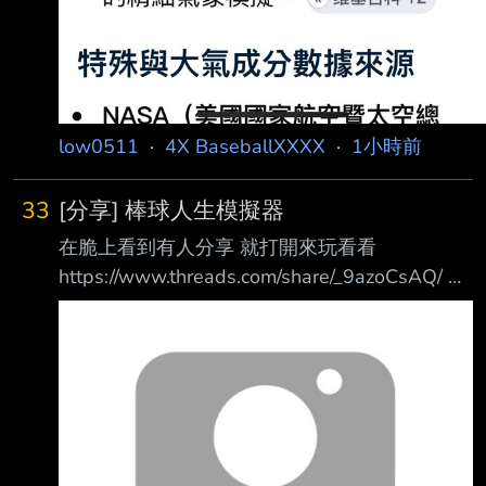
low0511
·
4X BaseballXXXX
·
1小時前
33
[分享] 棒球人生模擬器
在脆上看到有人分享 就打開來玩看看
https://www.threads.com/share/_9azoCsAQ/ 結
果滿好玩的XD 北科副工畢業後跟美職球隊楓葉
藍鳥簽約 19歲新人聯盟 20歲2A 21歲就被拉上
大聯盟 2042年中華隊經典賽奪冠？！
https://i.verb.tw/BigQ1gVj.jpg 最好玩的地方是
為了維持大聯盟成績 選擇全力投球 最後手肘撐
不住開了TJ 回歸後加上年齡衰退被打爆後得到投
球失憶症 https://i.verb.tw/OMemu6sf.jpg 被DFA