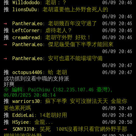
推 
Willdododo
: 老胡：？
推 
lionsDuDu
: 老胡還要他上外野會死人的
→ 
PantheraLeo
: 老胡幾百年沒守過了
推 
LeftCorner
: 虐待老人？
推 
creambread
: 老胡守外野 好欸！
→ 
PantheraLeo
: 傑尼龜受傷下半季才能回來
→ 
PantheraLeo
: 安可也還不能場場守備
推 
octopus4406
: 蛤 老胡
成功抓到沒看中職的支持派

※ 編輯: PaiChiou (182.235.107.46 臺灣), 
推 
warriors30
: 蘇下半季 安可沒辦法天天 金龍你
要他累死嗎
推 
EddieLai
: 14老胡好用
推 
HSyiee
: 金龍...
→ 
SONY3310
: 笑死  100%沒看球只看官網外野手那