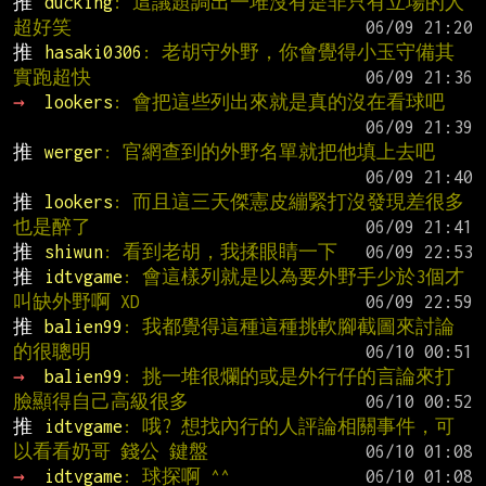
推 
ducking
: 這議題調出一堆沒有是非只有立場的人 
超好笑
推 
hasaki0306
: 老胡守外野，你會覺得小玉守備其
實跑超快
→ 
lookers
: 會把這些列出來就是真的沒在看球吧
推 
werger
: 官網查到的外野名單就把他填上去吧
推 
lookers
: 而且這三天傑憲皮繃緊打沒發現差很多
也是醉了
推 
shiwun
: 看到老胡，我揉眼睛一下
推 
idtvgame
: 會這樣列就是以為要外野手少於3個才
叫缺外野啊 XD
推 
balien99
: 我都覺得這種這種挑軟腳截圖來討論
的很聰明
→ 
balien99
: 挑一堆很爛的或是外行仔的言論來打
臉顯得自己高級很多
推 
idtvgame
: 哦? 想找內行的人評論相關事件，可
以看看奶哥 錢公 鍵盤
→ 
idtvgame
: 球探啊 ^^