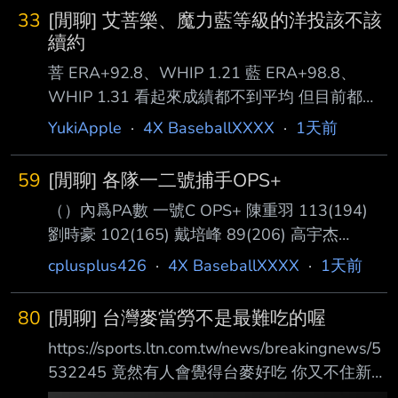
33
[閒聊] 艾菩樂、魔力藍等級的洋投該不該
續約
菩 ERA+92.8、WHIP 1.21 藍 ERA+98.8、
WHIP 1.31 看起來成績都不到平均 但目前都已
經吃破百局了 這種能穩定吃局數的工作馬洋
YukiApple
·
4X BaseballXXXX
·
1天前
投，該續約嗎？ --
59
[閒聊] 各隊一二號捕手OPS+
（）內爲PA數 一號C OPS+ 陳重羽 113(194)
劉時豪 102(165) 戴培峰 89(206) 高宇杰
84(226) 蔣少宏 70(178) 宋嘉翔 48(206) 二號C
cplusplus426
·
4X BaseballXXXX
·
1天前
OPS+ 林辰勳 91(115) 張翔 74(92) 張育豪
48(40) 嚴宏鈞 47(47) 陳統恩 32(32) 陳世嘉
80
[閒聊] 台灣麥當勞不是最難吃的喔
-17(87) ---- Sent from BePTT on my iPhone
https://sports.ltn.com.tw/news/breakingnews/5
17 Pro --
532245 竟然有人會覺得台麥好吃 你又不住新竹
桃園XD --