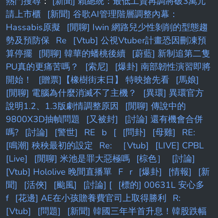
熱門搜尋
：
[新聞] 賴總統：最低工資再調將破3萬元
請上市櫃
[新聞] 谷歌AI管理階層調整內幕：
Hassabis原擬
[閒聊] Iwin 網路兒少性剝削的型態趨
勢及預防保
Re
[Vtub] 公視Vtuber計畫恐因刪凍預
算停擺
[閒聊] 韓華的蟠桃後續
[蔚藍] 新制追第二隻
PU真的更痛苦嗎？
[索尼]
[爆卦] 南部韌性演習即將
開始！
[贈票]【橡樹街末日】 特映搶先看
[馬娘]
[閒聊] 電腦為什麼消滅不了主機？
[異環] 異環官方
說明1.2、1.3版劇情調整原因
[閒聊] 傳說中的
9800X3D抽幀問題
[又被封]
[討論] 還有機會合併
嗎?
[討論]
[警世]
RE
b
[
[問卦]
[母雞]
RE:
[鳴潮] 秧秧最初的設定
Re:
［Vtub]
[LIVE] CPBL
[Live]
[閒聊] 米池是罪大惡極嗎
[棕色］
[討論]
[Vtub] Hololive 晚間直播單
F
r
[爆卦]
[情報]
[新
聞]
[活俠]
[颱風]
[討論] [
[標的] 00631L 安心多
f
[花邊] AE在小孩贍養費官司上取得勝利
R:
[Vtub]
[問題]
[新聞] 韓國三年半首升息！韓股跌幅