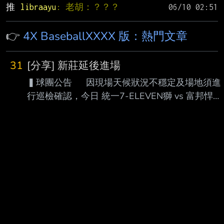
推 
libraayu
: 老胡：？？？
👉
4X BaseballXXXX 版：熱門文章
31
[分享] 新莊延後進場
▍球團公告 因現場天候狀況不穩定及場地須進
行巡檢確認，今日 統一7-ELEVEN獅 vs 富邦悍將
賽事，將延後至15:30開放現場售票及進場（亞瑟
傳奇會員15:15可提前入場）。 造成球迷朋友
不便敬請見諒 相關訊息還請持續留意粉絲團公告
真假啦 要拼喔 ----- Sent from JPTT on my
iPhone --