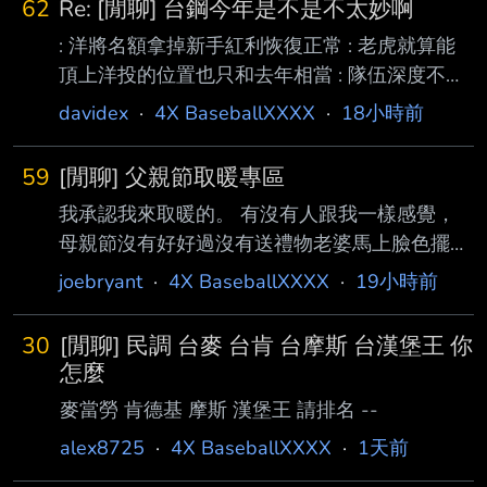
62
Re: [閒聊] 台鋼今年是不是不太妙啊
沒想到下半季才打了1/3 : 就因為龍王頂不上輪
: 洋將名額拿掉新手紅利恢復正常 : 老虎就算能
值和洋投後勁大幅衰退 : 讓台鋼保住前三戰績岌
頂上洋投的位置也只和去年相當 : 隊伍深度不足
岌可危 : 況且下半季樂天那麼兇 : 台鋼想挺進季
的問題今年將受到嚴苛考驗 : 而龍王看來是真的
後賽說不定還得超車富邦 : 看來短期還是得湊出
davidex
·
4X BaseballXXXX
·
18小時前
壞了了 : 今年台鋼是不是很難拚A級了呀 沒想到
三名頂級洋投來風火輪啊 : 今年要不是老虎和左
下半季才打了1/3 就因為龍王頂不上輪值和洋投
江比以往超常
59
[閒聊] 父親節取暖專區
後勁大幅衰退 讓台鋼保住前三戰績岌岌可危 況
我承認我來取暖的。 有沒有人跟我一樣感覺，
且下半季樂天那麼兇 台鋼想挺進季後賽說不定
母親節沒有好好過沒有送禮物老婆馬上臉色擺出
還得超車富邦 看來短期還是得湊出三名頂級洋
來，跟其他母親一起過還會被說沒誠意。 父親
投來風火輪啊 今年要不是老虎和左江比以往超
joebryant
·
4X BaseballXXXX
·
19小時前
節呢？說想要吃好一點的餐廳（一家四口大概
常發揮 台鋼甚至有可能比去年還慘 --
3000應該不算過分吧）不敢說，最後一家四口
30
[閒聊] 民調 台麥 台肯 台摩斯 台漢堡王 你
1000元解決父親節大餐。 沒了，就這樣。 沒什
怎麼
麼人重視的父親節。 好啦，至少我還有1000元
麥當勞 肯德基 摩斯 漢堡王 請排名 --
的父親節餐，至少兩個小孩還寫了卡片送我。我
alex8725
·
4X BaseballXXXX
·
1天前
是不是該滿足了？ ----- Sent from JPTT on my
iPhone --