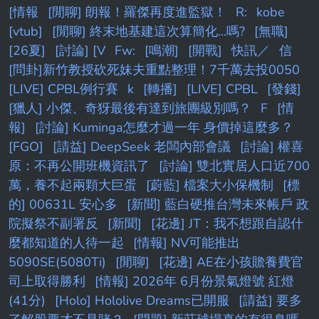
[情報
[閒聊] 朗報！羅傑再度進監獄！
R:
kobe
[vtub]
[閒聊] 終末地基建這次算簡化...嗎?
[無職]
[26夏]
[討論] [V
Fw:
[鳴潮]
[開戰]
快訊／
信
[問卦]新竹教授砍死妹夫重點整理！7千萬去投0050
[LIVE] CPBL例行賽
k
[轉播]
[LIVE] CPBL
[發錢]
[獵人] 小傑、奇犽最後有達到旅團級別嗎？
F
[情
報]
[討論] Kuminga怎麼才過一年 身價掉這麼多？
[FGO]
[請益] DeepSeek 老闆內部會議
[討論] 權喜
原：不再公開班機資訊了
[討論] 雙北實居人口近700
萬，養不起兩顆大巨蛋
[蔚藍] 檔案大小保機制
[標
的] 00631L 安心多
[新聞] 藍白硬推台灣未來帳戶 政
院擬祭不副署反
[新聞]
[花邊] JT：我不想跟自認什
麼都知道的人待一起
[情報] NV可能推出
5090SE(5080Ti)
[閒聊]
[花邊] AE在小孩贍養費官
司上取得勝利
[情報] 2026年 6月份景氣燈號 紅燈
(41分)
[Holo] Hololive Dreams已開服
[請益] 要多