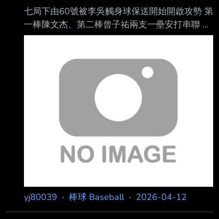
七局下由60號被李吳觸身球保送開始開啟攻勢 第
一棒陳文杰、第二棒曾子祐兩支一壘安打串聯 小
西瓜二壘安打送回陳文杰跑回第十分 連續兩天開
邦邦魯閣 --
yj80039
·
棒球 Baseball
·
2026-04-12