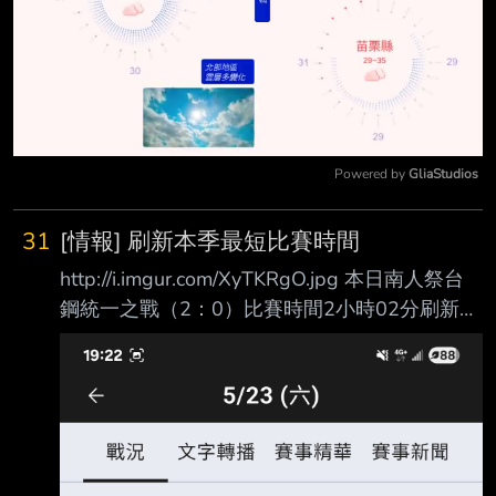
Powered by 
GliaStudios
Mute
31
[情報] 刷新本季最短比賽時間
http://i.imgur.com/XyTKRgO.jpg 本日南人祭台
鋼統一之戰（2：0）比賽時間2小時02分刷新5
／17味全樂天（2：0）的本季最快紀錄
http://i.imgur.com/WzIPc5R.jpg 大巨蛋的味全中
信（2：0）則因為打了九下多了一分鐘成為本季
第二短比賽 ----- Sent from JPTT on my
Samsung SM-S9310. --