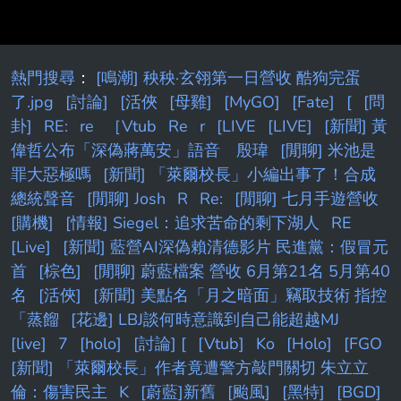
熱門搜尋
：
[鳴潮] 秧秧·玄翎第一日營收 酷狗完蛋
了.jpg
[討論]
[活俠
[母雞]
[MyGO]
[Fate]
[
[問
卦]
RE:
re
［Vtub
Re
r
[LIVE
[LIVE]
[新聞] 黃
偉哲公布「深偽蔣萬安」語音 殷瑋
[閒聊] 米池是
罪大惡極嗎
[新聞] 「萊爾校長」小編出事了！合成
總統聲音
[閒聊] Josh
R
Re:
[閒聊] 七月手遊營收
[購機]
[情報] Siegel：追求苦命的剩下湖人
RE
[Live]
[新聞] 藍營AI深偽賴清德影片 民進黨：假冒元
首
[棕色]
[閒聊] 蔚藍檔案 營收 6月第21名 5月第40
名
[活俠]
[新聞] 美點名「月之暗面」竊取技術 指控
「蒸餾
[花邊] LBJ談何時意識到自己能超越MJ
[live]
7
[holo]
[討論] [
[Vtub]
Ko
[Holo]
[FGO
[新聞] 「萊爾校長」作者竟遭警方敲門關切 朱立立
倫：傷害民主
K
[蔚藍]新舊
[颱風]
[黑特]
[BGD]