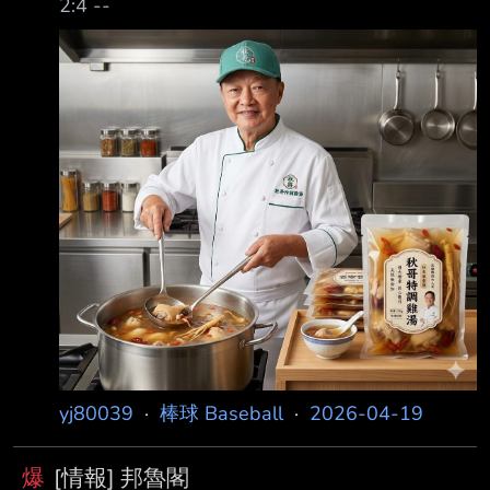
2:4 --
yj80039
·
棒球 Baseball
·
2026-04-19
爆
[情報] 邦魯閣