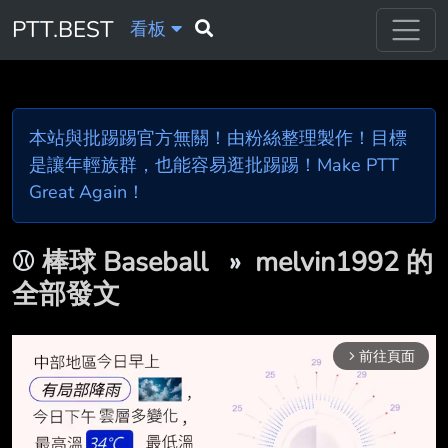
PTT.BEST
看板
本站與批踢踢官方無關！由粉絲整理製作！目標
是讓年輕族群，也能容易逛批踢踢！Make PTT
Great Again！
⚾
棒球 Baseball
»
melvin1992 的
全部發文
前往頁面
arrow_forward_ios