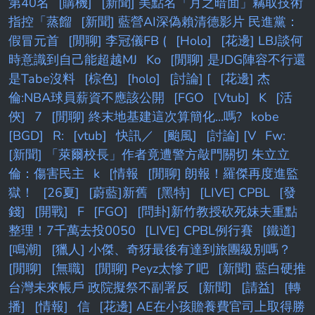
第40名
[購機]
[新聞] 美點名「月之暗面」竊取技術
指控「蒸餾
[新聞] 藍營AI深偽賴清德影片 民進黨：
假冒元首
[閒聊] 李冠儀FB (
[Holo]
[花邊] LBJ談何
時意識到自己能超越MJ
Ko
[閒聊] 是JDG陣容不行還
是Tabe沒料
[棕色]
[holo]
[討論] [
[花邊] 杰
倫:NBA球員薪資不應該公開
[FGO
[Vtub]
K
[活
俠]
7
[閒聊] 終末地基建這次算簡化...嗎?
kobe
[BGD]
R:
[vtub]
快訊／
[颱風]
[討論] [V
Fw:
[新聞] 「萊爾校長」作者竟遭警方敲門關切 朱立立
倫：傷害民主
k
[情報
[閒聊] 朗報！羅傑再度進監
獄！
[26夏]
[蔚藍]新舊
[黑特]
[LIVE] CPBL
[發
錢]
[開戰]
F
[FGO]
[問卦]新竹教授砍死妹夫重點
整理！7千萬去投0050
[LIVE] CPBL例行賽
[鐵道]
[鳴潮]
[獵人] 小傑、奇犽最後有達到旅團級別嗎？
[閒聊]
[無職]
[閒聊] Peyz太慘了吧
[新聞] 藍白硬推
台灣未來帳戶 政院擬祭不副署反
[新聞]
[請益]
[轉
播]
[情報]
信
[花邊] AE在小孩贍養費官司上取得勝