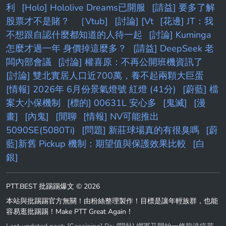
利
[Holo] Hololive Dreams已開服
[請益] 要多了解
股票才不是賭？
［Vtub]
[討論] [Vt
[花邊] JT：我
不想跟自認什麼都知道的人待一起
[討論] Kuminga
怎麼才過一年 身價掉這麼多？
[請益] DeepSeek 老
闆內部會議
[討論] 權喜原：不再公開班機資訊了
[討論] 雙北實居人口近700萬，養不起兩顆大巨蛋
[情報] 2026年 6月份景氣燈號 紅燈 (41分)
[蔚藍] 檔
案大小保機制
[標的] 00631L 安心多
[鬼滅]
[漫
畫]
[內鬼]
[閒聊
[情報] NV可能推出
5090SE(5080Ti)
[問題] 新莊球場真的有很臭嗎
[蔚
藍]新舊 Pickup 機制：期望值與保護效果比較
[白
銀]
PTT.BEST 批踢踢爆文 © 2026
本站與批踢踢官方無關！由粉絲整理製作！目標是讓年輕族群，也能
容易逛批踢踢！Make PTT Great Again！