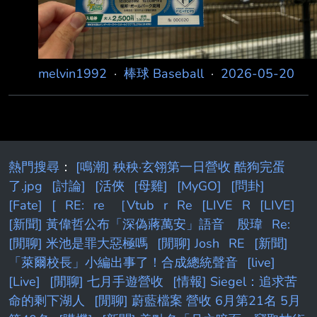
melvin1992
·
棒球 Baseball
·
2026-05-20
熱門搜尋
：
[鳴潮] 秧秧·玄翎第一日營收 酷狗完蛋
了.jpg
[討論]
[活俠
[母雞]
[MyGO]
[問卦]
[Fate]
[
RE:
re
［Vtub
r
Re
[LIVE
R
[LIVE]
[新聞] 黃偉哲公布「深偽蔣萬安」語音 殷瑋
Re:
[閒聊] 米池是罪大惡極嗎
[閒聊] Josh
RE
[新聞]
「萊爾校長」小編出事了！合成總統聲音
[live]
[Live]
[閒聊] 七月手遊營收
[情報] Siegel：追求苦
命的剩下湖人
[閒聊] 蔚藍檔案 營收 6月第21名 5月