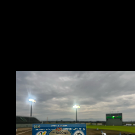
正走出來大家一直喊著 「林選手サインくださ
い」時只有我跟大哥喊中文 家正就協助我們簽名
了 https://i.mo