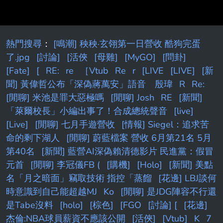
熱門搜尋
：
[鳴潮] 秧秧·玄翎第一日營收 酷狗完蛋
了.jpg
[討論]
[活俠
[母雞]
[MyGO]
[問卦]
[Fate]
[
RE:
re
［Vtub
Re
r
[LIVE
[LIVE]
[新
聞] 黃偉哲公布「深偽蔣萬安」語音 殷瑋
R
Re:
[閒聊] 米池是罪大惡極嗎
[閒聊] Josh
RE
[新聞]
「萊爾校長」小編出事了！合成總統聲音
[live]
[Live]
[閒聊] 七月手遊營收
[情報] Siegel：追求苦
命的剩下湖人
[閒聊] 蔚藍檔案 營收 6月第21名 5月
第40名
[新聞] 藍營AI深偽賴清德影片 民進黨：假冒
元首
[閒聊] 李冠儀FB (
[購機]
[Holo]
[新聞] 美點
名「月之暗面」竊取技術 指控「蒸餾
[花邊] LBJ談何
時意識到自己能超越MJ
Ko
[閒聊] 是JDG陣容不行還
是Tabe沒料
[holo]
[棕色]
[FGO
[討論] [
[花邊]
杰倫:NBA球員薪資不應該公開
[活俠]
[Vtub]
K
7