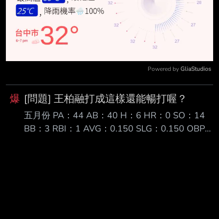
Powered by 
GliaStudios
Mute
爆
[問題] 王柏融打成這樣還能暢打喔？
五月份 PA：44 AB：40 H：6 HR：0 SO：14
BB：3 RBI：1 AVG：0.150 SLG：0.150 OBP：
0.205 OPS：0.355 爛到流湯 不是勾就是K 碰都碰
不到球 偶爾給他勾到一隻滾安 打成這樣還能暢打
不用滾去二軍嗎？ 還是其實大王是守備組？ 顏清
浤跟高聖恩在二軍表現都很不錯 你給我放一個連
土投的球都碰不到的自殺棒 保護魔鷹的打者 結果
打了超過半個月13場比賽 只有一隻SF，一分打點