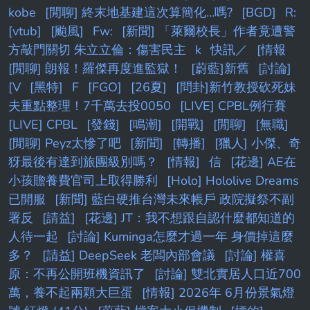
kobe
[閒聊] 終末地基建這次算簡化...嗎?
[BGD]
R:
[vtub]
[颱風]
Fw:
[新聞] 「萊爾校長」作者竟遭警
方敲門關切 朱立立倫：傷害民主
k
快訊／
[情報
[閒聊] 朗報！羅傑再度進監獄！
[蔚藍]新舊
[討論]
[V
[黑特]
F
[FGO]
[26夏]
[問卦]新竹教授砍死妹
夫重點整理！7千萬去投0050
[LIVE] CPBL例行賽
[LIVE] CPBL
[發錢]
[鳴潮]
[開戰]
[閒聊]
[無職]
[閒聊] Peyz太慘了吧
[新聞]
[轉播]
[獵人] 小傑、奇
犽最後有達到旅團級別嗎？
[情報]
信
[花邊] AE在
小孩贍養費官司上取得勝利
[Holo] Hololive Dreams
已開服
[新聞] 藍白硬推台灣未來帳戶 政院擬祭不副
署反
[請益]
[花邊] JT：我不想跟自認什麼都知道的
人待一起
[討論] Kuminga怎麼才過一年 身價掉這麼
多？
[請益] DeepSeek 老闆內部會議
[討論] 權喜
原：不再公開班機資訊了
[討論] 雙北實居人口近700
萬，養不起兩顆大巨蛋
[情報] 2026年 6月份景氣燈