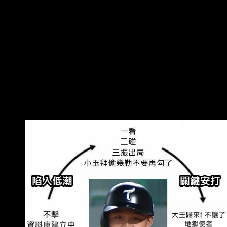
那隻SF的上個打席還給我滿壘DP 得不了分 繼續放
這種咖暢打 電梯向下 真的不能怪別