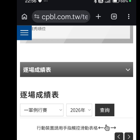
苦吞敗投 近三場先發 累積21.2局，總共只掉4分
隊友總計攻回6分， 其中有五分都是在第二戰 --