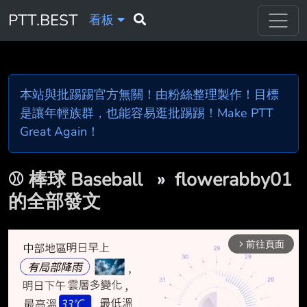
PTT.BEST
看板
本站與批踢踢官方無關！由粉絲整理製作！目標
是讓年輕族群，也能容易逛批踢踢！Make PTT
Great Again！
⚾
棒球 Baseball
»
flowerabby01
的全部發文
前往頁面
arrow_forward_ios