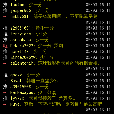
推 
lautmn
: 少一分
推 
jasper666
: 少一分
→ 
nmbb7691
: 部長省著用啊... 不要跑壘受傷
推 
s29961091
: 幹少一分
推 
terryiory
: 少1分
推 
asdhahaha
: 少一分
噓 
Pekora2022
: 少一分 哭啊
推 
norel147
: 少一分
推 
Since2006tw
: 少一分
→ 
talentchih
: 這球我覺得天哥的話有機會接...
推 
qscxz
: 少一分
→ 
Sovat
: 幹嘛一直盜少宏
推 
a09619508
: 少一分
→ 
kankawayuu
: 少一分QQ
推 
iyvx7c
: 天哥就接殺了 差真多…
→ 
Puye
: 尊敬一下蔣捕好嗎  阻殺目前他最高吧