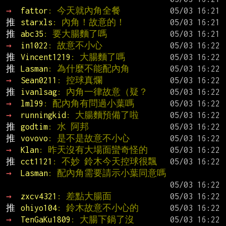
→ 
fattor
: 今天就內角全餐
推 
starxls
: 內角！故意的！
推 
abc35
: 要大腸麵了嗎
→ 
in1022
: 故意不小心
推 
Vincent1219
: 大腸麵了嗎
推 
Lasman
: 為什麼不能配內角
→ 
Sean0211
: 控球真爛
推 
ivanlsag
: 內角一律故意（疑？
→ 
lml99
: 配內角有問過小葉嗎
→ 
runningkid
: 大腸麵預備了啦
推 
godtim
: 水 阿邦
推 
vovovo
: 是不是故意不小心
→ 
Klan
: 昨天沒有大場面蠻奇怪的
推 
cct1121
: 不妙 鈴木今天控球很飄
→ 
Lasman
: 配內角需要請示小葉同意嗎
→ 
zxcv4321
: 差點大腸面
推 
ohiyo104
: 鈴木故意不小心的
→ 
TenGaKu1809
: 大腸下鍋了沒