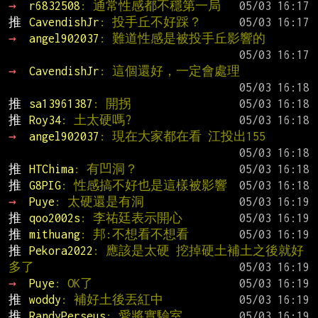
→ 
r6832508
: 通常性感都不穩第一局
推 
CavendishJr
: 投手丘不好踩？
→ 
angel902037
: 難道性感是被投手丘影響的
→ 
CavendishJr
: 這個還好，一定會處理
推 
sa13961387
: 開拐
推 
Roy34
: 土太硬嗎?
→ 
angel902037
: 現在大家都在看 江投出155
推 
HTChima
: 有凹洞？
推 
G8PIG
: 性感搞不好也是這樣被影響
→ 
Puye
: 太硬還是有洞
推 
qoo2002s
: 李祐廷表示開心
推 
mithuang
: 邦:不想看不想看
推 
Pekora2022
: 應該是太硬 挖掉硬土補土之後就好
多了
→ 
Puye
: OK了
推 
woddy
: 補好土後丟紅中
推 
RandyPerseus
: 愛將實驗室