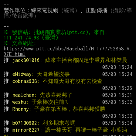
--

製作單位：緯來電視網
（統籌）
、正點傳播
（攝影/導
播/後台處理）
※ 發信站: 批踢踢實業坊(ptt.cc), 來自: 
※ 文章網址: 
https://www.ptt.cc/bbs/Baseball/M.1777792858.A.
97E.html
推 
jack801016
: 緯來主播台都固定李秉昇和林桀晨
推 
eMidway
: 天哥希望沒事
推 
cobras638
: 不知道天哥有沒有去檢查
推 
nealchen
: 先恭喜邦邦了
推 
weshu
: 子豪棒次往前ㄟ
推 
Rhonny
: 子豪在第五棒，恭喜邦邦獲勝
推 
b07130602
: 利多期末考嗎
推 
mirror0227
: 讓一棒天哥 再讓一棒子豪 小葉油