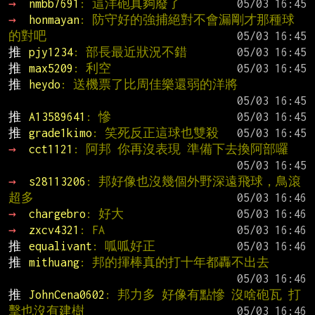
→ 
nmbb7691
: 這洋砲真夠廢了
→ 
honmayan
: 防守好的強捕絕對不會漏剛才那種球
的對吧
推 
pjy1234
: 部長最近狀況不錯
推 
max5209
: 利空
推 
heydo
: 送機票了比周佳樂還弱的洋將
推 
A13589641
: 慘
推 
grade1kimo
: 笑死反正這球也雙殺
→ 
cct1121
: 阿邦 你再沒表現 準備下去換阿部囉
→ 
s28113206
: 邦好像也沒幾個外野深遠飛球，鳥滾
超多
→ 
chargebro
: 好大
→ 
zxcv4321
: FA
推 
equalivant
: 呱呱好正
推 
mithuang
: 邦的揮棒真的打十年都轟不出去
推 
JohnCena0602
: 邦力多 好像有點慘 沒啥砲瓦 打
擊也沒有建樹