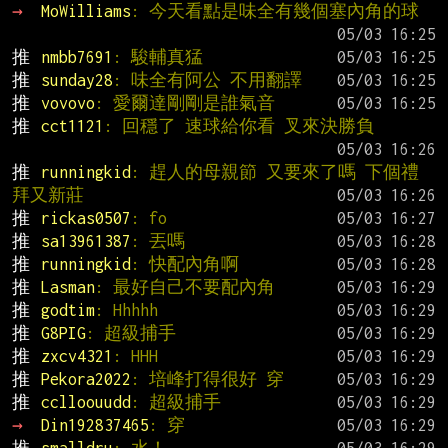
→ 
MoWilliams
: 今天看點是味全有幾個塞內角的球
推 
nmbb7691
: 駿輔真猛
推 
sunday28
: 味全有阿公 不用翻譯
推 
vovovo
: 愛爾達剛剛是誰氣音
推 
cct1121
: 回穩了 速球給你看 叉來決勝負
推 
runningkid
: 趕人的母親節 又要來了嗎 下個禮
拜又新莊
推 
rickas0507
: fo
推 
sa13961387
: 丟嗎
推 
runningkid
: 快配內角啊
推 
Lasman
: 最好自己不要配內角
推 
godtim
: Hhhhh
推 
G8PIG
: 超級捕手
推 
zxcv4321
: HHH
推 
Pekora2022
: 培峰打得很好 穿
推 
cclloouudd
: 超級捕手
→ 
Din192837465
: 穿