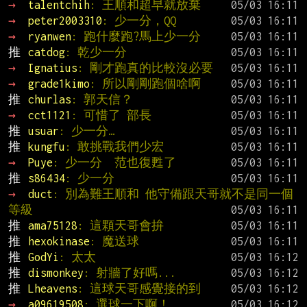
→ 
talentchih
: 王順和超早就放棄
→ 
peter2003310
: 少一分，QQ
→ 
ryanwen
: 跑什麼跑?馬上少一分
推 
catdog
: 乾少一分
→ 
Ignatius
: 剛才跑真的比較沒必要
→ 
grade1kimo
: 所以剛剛跑個啥啊
推 
churlas
: 郭天信？
→ 
cct1121
: 可惜了 部長
推 
usuar
: 少一分…
推 
kungfu
: 敢挑戰我們少宏
→ 
Puye
: 少一分  范也復甦了
推 
s86434
: 少一分
→ 
duct
: 別為難王順和 他守備跟天哥就不是同一個
等級
推 
ama75128
: 這顆天哥會拚
推 
hexokinase
: 魔送球
推 
GodYi
: 太太
推 
dismonkey
: 射牆了好嗎...
推 
Lheavens
: 這球天哥感覺接的到
→ 
a09619508
: 選球一下啊！