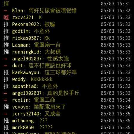
揮
→ 
Klan
: 阿好見振會被噴很慘
噓 
zxcv4321
: K
推 
Pekora2022
: 被騙
推 
godtim
: 不意外
推 
rickas0507
: Kk
推 
Lasman
: 電風扇一台
推 
runningkid
: 大叔穩
→ 
angel902037
: 性感太強
→ 
duct
: 這不打應該也好球
推 
kankawayuu
: 這三球都好準
推 
woddy
: KKKkkkkk
推 
sabathia0
: 不意外
→ 
angel902037
: 真的是投手丘
→ 
rexlin
: 電風工商
推 
vovovo
: 業配電扇來了
→ 
jerry32140
: 又成全
推 
mithuang
: ???
推 
mork8850
: ?????