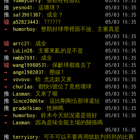
推 
YummyCurry
: 整顆在裡面欸
推 
yesno41
: 這壞球？
推 
sa13961387
: 成全？
噓 
a52823443
: ??????
→ 
humorboy
: 整顆好球帶裡面不撿、主審真是
噓 
arrc21
: 成全
→ 
LuLin28
: 主審來亂的是不是
推 
nmbb7691
: 成全
噓 
wang19980531
: 保齡球都進去了
→ 
angel902037
: 壓線?
→ 
vovovo
: 蛤 尤志欽又來
→ 
churlas
: 都快5號位了竟然壞球
推 
Lasman
: 又來了喔
推 
Since2006tw
: 這比剛剛伍那球還扯
推 
grade1kimo
: 恍神嗎
→ 
humorboy
: 鈴木今天狀況還是很好
→ 
Lasman
: 因為是味全龍主場的關係嗎
推 
terryiory
: 可不可以不要再用吱欽判邦邦的比賽