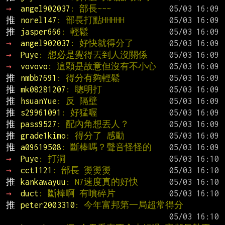
→ 
angel902037
: 部長~~~
推 
norel147
: 部長打點HHHHH
推 
jasper666
: 輕鬆
→ 
angel902037
: 好快就得分了
→ 
Puye
: 想必是覺得丟到人沒關係
→ 
vovovo
: 這顆是故意但沒有不小心
推 
nmbb7691
: 得分有夠輕鬆
推 
mk08281207
: 聰明打
推 
hsuanYue
: 反 隔壁
推 
s29961091
: 好猛喔
推 
pass9527
: 配內角想丟人？
推 
grade1kimo
: 得分了 感動
推 
a09619508
: 斷棒嗎？聲音怪怪的
→ 
Puye
: 打洞
→ 
cct1121
: 部長 燙燙燙
推 
kankawayuu
: N7速度真的好快
→ 
duct
: 斷棒啊 有噴碎片
推 
peter2003310
: 今年富邦第一局超常得分