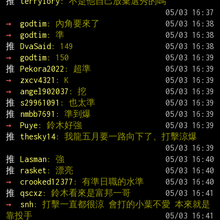
推 
terryiory
: 不是他自己放棄選秀的嗎
→ 
godtim
: 內角要來了
→ 
godtim
: 準
推 
DvaSaid
: 149
→ 
godtim
: 150
推 
Pekora2022
: 超準
→ 
zxcv4321
: K
→ 
angel902037
: 挖
推 
s29961091
: 也太準
推 
nmbb7691
: 準到爆
→ 
Puye
: 鈴木好強
推 
thesky14
: 我龍五月要一路向下了、打擊涼爆
推 
Lasman
: 強
推 
rasket
: 漂亮
→ 
crooked12377
: 有準日職的水準
推 
qscxz
: 鈴木看來是富邦一哥
→ 
snh
: 打擊一直都很涼 會打的小葉不愛 本來就是
靠投手