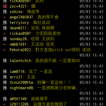
推 
rickas0507
: 抓到
噓 
zxcv4321
: 爛
推 
xshinx
: 傳超準
→ 
angel902037
: 真的學不會
推 
terryiory
: 瘋狂送頭
推 
Sean0211
: 笑死 再跑啊
→ 
rickas0507
: 少宏阻殺真快
推 
sunday28
: 哎呀 又抓到
→ 
nmbb7691
: 又送頭 笑死
→ 
Pekora2022
: 對方直接pitch out猜到 送頭
推 
talentchih
: 真的講不聽 一定要跑XD
推 
iam0718
: 笑了 一直送
推 
arrc21
: 又送
推 
Since2006tw
: 幹嘛一直盜他ㄚ！
推 
nightmare08
: 一直挑戰蔣少宏幹嘛。。。
推 
a0561349
: 超級捕手
→ 
s28113206
: 這幾天被抓幾個了