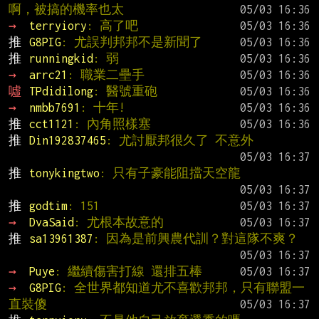
啊，被搞的機率也太
→ 
terryiory
: 高了吧
推 
G8PIG
: 尤誤判邦邦不是新聞了
推 
runningkid
: 弱
→ 
arrc21
: 職業二壘手
噓 
TPdidilong
: 醫號重砲
→ 
nmbb7691
: 十年!
推 
cct1121
: 內角照樣塞
推 
Din192837465
: 尤討厭邦很久了 不意外
推 
tonykingtwo
: 只有子豪能阻擋天空龍
推 
godtim
: 151
→ 
DvaSaid
: 尤根本故意的
推 
sa13961387
: 因為是前興農代訓？對這隊不爽？
→ 
Puye
: 繼續傷害打線 還排五棒
→ 
G8PIG
: 全世界都知道尤不喜歡邦邦，只有聯盟一
直裝傻