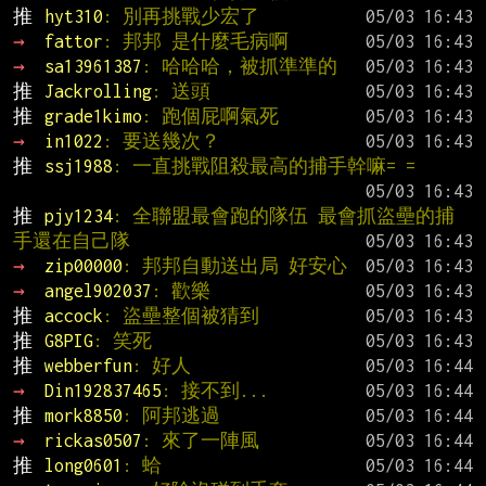
推 
hyt310
: 別再挑戰少宏了
→ 
fattor
: 邦邦 是什麼毛病啊
→ 
sa13961387
: 哈哈哈，被抓準準的
推 
Jackrolling
: 送頭
推 
grade1kimo
: 跑個屁啊氣死
→ 
in1022
: 要送幾次？
推 
ssj1988
: 一直挑戰阻殺最高的捕手幹嘛= =
推 
pjy1234
: 全聯盟最會跑的隊伍 最會抓盜壘的捕
手還在自己隊
→ 
zip00000
: 邦邦自動送出局 好安心
→ 
angel902037
: 歡樂
推 
accock
: 盜壘整個被猜到
推 
G8PIG
: 笑死
推 
webberfun
: 好人
→ 
Din192837465
: 接不到...
推 
mork8850
: 阿邦逃過
→ 
rickas0507
: 來了一陣風
推 
long0601
: 蛤