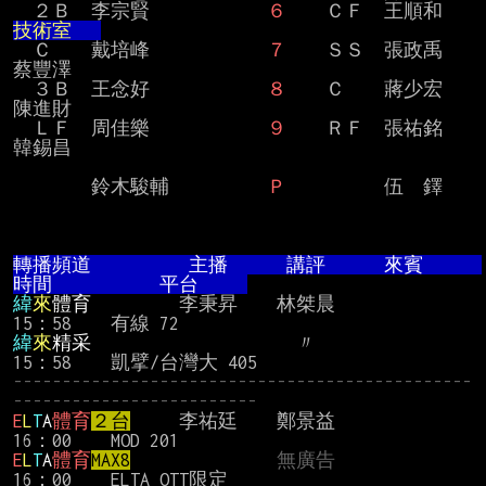
  ２Ｂ　李宗賢            
６
    ＣＦ　
技術室   
  Ｃ　　戴培峰            
７
    ＳＳ　張政禹                   
蔡豐澤

  ３Ｂ　王念好            
８
    Ｃ　　蔣少宏                   
陳進財

  ＬＦ　周佳樂            
９
    ＲＦ　張祐銘                   
韓錫昌

  　　　鈴木駿輔          
Ｐ
    　　　伍　鐸

轉播頻道          主播      講評      來賓      
時間           平台     
緯
來
體育
         李秉昇    林桀晨              
緯
來
精采
                     〃                
-----------------------------------------------
-------------------------
E
L
T
A
體育
２台
     李祐廷    鄭景益              
E
L
T
A
體育
MAX8
無廣告