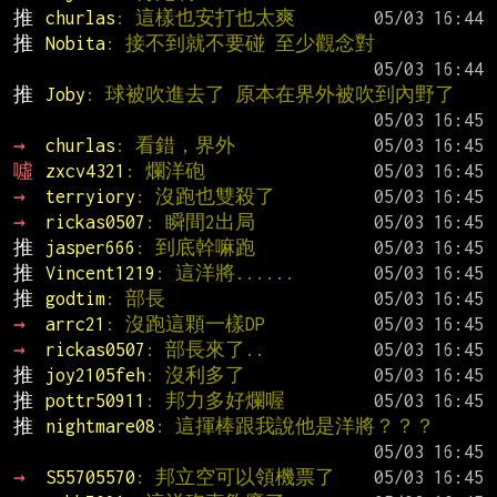
推 
churlas
: 這樣也安打也太爽
推 
Nobita
: 接不到就不要碰 至少觀念對
推 
Joby
: 球被吹進去了 原本在界外被吹到內野了
→ 
churlas
: 看錯，界外
噓 
zxcv4321
: 爛洋砲
→ 
terryiory
: 沒跑也雙殺了
→ 
rickas0507
: 瞬間2出局
推 
jasper666
: 到底幹嘛跑
推 
Vincent1219
: 這洋將......
推 
godtim
: 部長
→ 
arrc21
: 沒跑這顆一樣DP
→ 
rickas0507
: 部長來了..
推 
joy2105feh
: 沒利多了
推 
pottr50911
: 邦力多好爛喔
推 
nightmare08
: 這揮棒跟我說他是洋將？？？
→ 
S55705570
: 邦立空可以領機票了