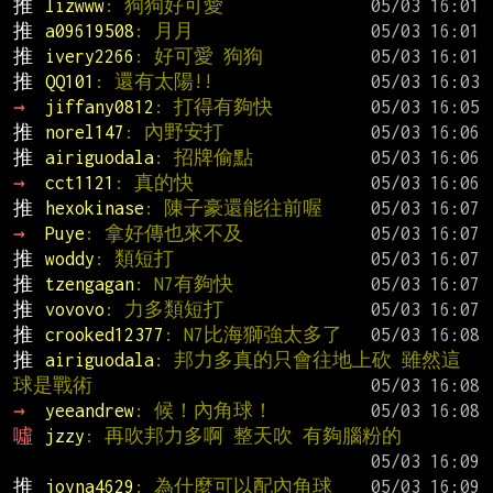
推 
lizwww
: 狗狗好可愛
推 
a09619508
: 月月
推 
ivery2266
: 好可愛 狗狗
推 
QQ101
: 還有太陽!!
→ 
jiffany0812
: 打得有夠快
推 
norel147
: 內野安打
推 
airiguodala
: 招牌偷點
→ 
cct1121
: 真的快
推 
hexokinase
: 陳子豪還能往前喔
→ 
Puye
: 拿好傳也來不及
推 
woddy
: 類短打
推 
tzengagan
: N7有夠快
推 
vovovo
: 力多類短打
推 
crooked12377
: N7比海獅強太多了
推 
airiguodala
: 邦力多真的只會往地上砍 雖然這
球是戰術
→ 
yeeandrew
: 候！內角球！
噓 
jzzy
: 再吹邦力多啊 整天吹 有夠腦粉的
推 
joyna4629
: 為什麼可以配內角球