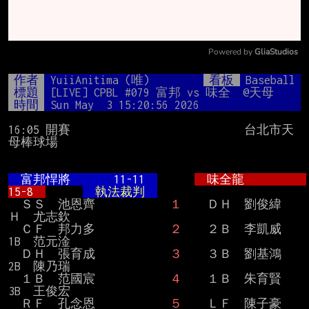
Powered by 
GliaStudios
Mute
作者
YuiiAnitima (唯)
看板
Baseball
標題
[LIVE] CPBL #079 富邦 vs 味全  @天母
時間
Sun May  3 15:20:56 2026
16:05 開賽                            台北市天
母棒球場

  富邦悍將       11-11  
  味全龍          
15-8  
  執法裁判  
  ＳＳ　池恩齊            
１
    ＤＨ　劉俊緯                 
Ｈ  尤志欽

  ＣＦ　邦力多            
２
    ２Ｂ　李凱威                 
1B  范元淦

  ＤＨ　張育成            
３
    ３Ｂ　劉基鴻                 
2B  陳乃瑞

  １Ｂ　范國宸            
４
    １Ｂ　朱育賢                 
3B  王俊宏

  ＲＦ　孔念恩            
５
    ＬＦ　陳子豪
