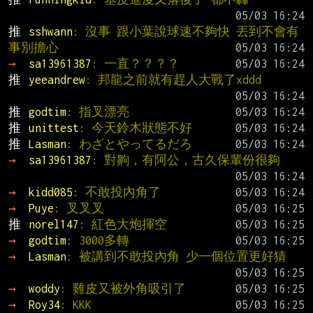
推 
sshwann
: 沒事 跟小葉說球速不夠快 丟到不會有
事別擔心
→ 
sa13961387
: 一直？？？？
推 
yeeandrew
: 邦龍之前就有趕人大戰了xddd
推 
godtim
: 指叉漂亮
推 
unittest
: 今天鈴木狀態不好
推 
Lasman
: わざとやってるだろ
→ 
sa13961387
: 對齁，有阿公，古久保輩份很夠
→ 
kidd085
: 不敢投內角了
→ 
Puye
: 叉叉叉
推 
norel147
: 紅色大炮揮空
→ 
godtim
: 3000多轉
→ 
Lasman
: 被講到不敢投內角 少一個位置更好猜
→ 
woddy
: 雞皮又被外角吸引了
→ 
Roy34
: KKK