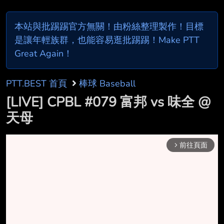
本站與批踢踢官方無關！由粉絲整理製作！目標
是讓年輕族群，也能容易逛批踢踢！Make PTT
Great Again！
PTT.BEST 首頁
棒球 Baseball
[LIVE] CPBL #079 富邦 vs 味全 @
天母
前往頁面
arrow_forward_ios