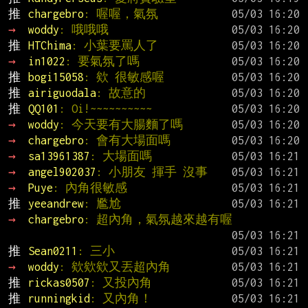
推 
chargebro
: 喔喔，氣氛
→ 
woddy
: 哦哦哦
推 
HTChima
: 小葉要罵人了
→ 
in1022
: 要氣氛了嗎
推 
bogi15058
: 欸 很敏感喔
推 
airiguodala
: 故意的
推 
QQ101
: Oi!~~~~~~~~~~
→ 
woddy
: 今天要有大腸麵了嗎
→ 
chargebro
: 會有大場面嗎
→ 
sa13961387
: 大場面嗎
→ 
angel902037
: 小朋友 揮手 沒事
→ 
Puye
: 內角很敏感
推 
yeeandrew
: 尷尬
→ 
chargebro
: 超內角，氣氛越來越有喔
推 
Sean0211
: 三小
→ 
woddy
: 欸欸欸又丟超內角
推 
rickas0507
: 又投內角
推 
runningkid
: 又內角！