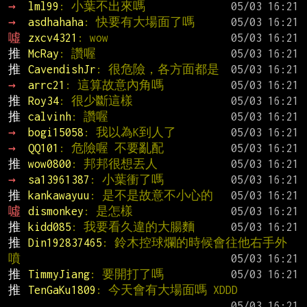
→ 
lml99
: 小葉不出來嗎
→ 
asdhahaha
: 快要有大場面了嗎
噓 
zxcv4321
: wow
推 
McRay
: 讚喔
推 
CavendishJr
: 很危險，各方面都是
→ 
arrc21
: 這算故意內角嗎
推 
Roy34
: 很少斷這樣
推 
calvinh
: 讚喔
→ 
bogi15058
: 我以為K到人了
→ 
QQ101
: 危險喔 不要亂配
推 
wow0800
: 邦邦很想丟人
→ 
sa13961387
: 小葉衝了嗎
推 
kankawayuu
: 是不是故意不小心的
噓 
dismonkey
: 是怎樣
推 
kidd085
: 我要看久違的大腸麵
推 
Din192837465
: 鈴木控球爛的時候會往他右手外
噴
推 
TimmyJiang
: 要開打了嗎
推 
TenGaKu1809
: 今天會有大場面嗎 XDDD