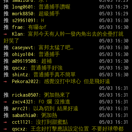
推 
smalldru
: 水！
推 
long0601
: 普通捕手讚喔
推 
mork8850
: 超級捕手
推 
s29961091
: H
推 
frae
: 有囉dpf
→ 
Klan
: 富邦今天有人幹一發內角出去的全壘打就
好笑了
推 
caseywvt
: 富邦太猛了吧…
推 
ohiyo104
: 普通捕手
推 
a09619508
: 超補
推 
qscxz
: 普通捕手好強
推 
shintz
: 普通捕手真不簡單
→ 
Pekora2022
: 感覺沒打中球心 但是飛好遠
推 
rickas0507
: 粥加熱來了
→ 
zxcv4321
: FO 爛 沒推進
推 
arrc21
: 以為切到 結果好遠
推 
sabathia0
: 粥加熱
→ 
cct1121
: 沒打到甜蜜點
→ 
qscxz
: 王念好打擊應該設定位置 不要好球帶都