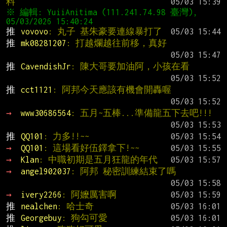
料
※ 編輯: YuiiAnitima (111.241.74.98 臺灣), 
推 
vovovo
: 丸子 基朱豪要連線暴打了
推 
mk08281207
: 打越爛越往前移，真好
推 
CavendishJr
: 陳大哥要加油阿，小孩在看
推 
cct1121
: 阿邦今天應該有機會開轟喔
→ 
www30686564
: 五月~五棒...準備龍五下去吧!!!
推 
QQ101
: 力多!!~~
→ 
QQ101
: 這場看好伍鐸拿下!~~
→ 
Klan
: 中職初期是五月狂龍的年代
→ 
angel902037
: 阿邦 秘密訓練結束了嗎
→ 
ivery2266
: 阿嬤厲害啊
推 
nealchen
: 哈士奇
推 
Georgebuy
: 狗勾可愛