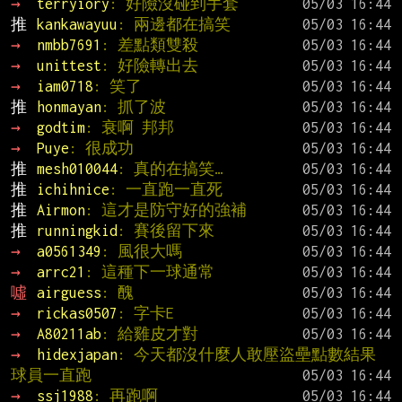
→ 
terryiory
: 好險沒碰到手套
推 
kankawayuu
: 兩邊都在搞笑
→ 
nmbb7691
: 差點類雙殺
→ 
unittest
: 好險轉出去
→ 
iam0718
: 笑了
推 
honmayan
: 抓了波
→ 
godtim
: 衰啊 邦邦
→ 
Puye
: 很成功
推 
mesh010044
: 真的在搞笑…
推 
ichihnice
: 一直跑一直死
推 
Airmon
: 這才是防守好的強補
推 
runningkid
: 賽後留下來
→ 
a0561349
: 風很大嗎
→ 
arrc21
: 這種下一球通常
噓 
airguess
: 醜
→ 
rickas0507
: 字卡E
→ 
A80211ab
: 給雞皮才對
→ 
hidexjapan
: 今天都沒什麼人敢壓盜壘點數結果
球員一直跑
→ 
ssj1988
: 再跑啊