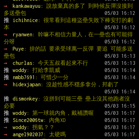
→ 
kankawayuu
: 說放棄真的多了 到時候反彈沒接到
多送壘包
推 
ichihnice
: 很常看到這種盜壘失敗下棒安打的劇
本
→ 
ryanwen
: 幹嘛不相信力量人，在一壘也有可能得
分呀
→ 
Puye
: 拚的話 要承受球萬一反彈 要追 可能多送
壘包
→ 
churlas
: 今天五叔看起來不行
推 
woddy
: 打給李凱威
推 
nmbb7691
: 可惜少一分
→ 
hidexjapan
: 沒趁性感不穩多拿分，邦虧了
推 
dismonkey
: 沒拼到可能三壘 壘上沒其他跑者沒
必要
推 
woddy
: 第一球就內角，戴補讚喔
推 
Since2006tw
: 內角XD
→ 
woddy
: 拐氣？？
→ 
angel902037
: 太硬嗎