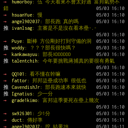
→ 
humorboy
: 伍 今天看來不會太好過 富邦氣勢不
錯
→ 
hsuanYue
: 慢
→ 
angel902037
: 部長跑 真的嗎
推 
ivanlsag
: 主審是不是沒在看本壘-.-
→ 
Puye
: 斷棒 方位剛好打到守備的洞
推 
woddy
: ？？？部長很快嗎？
→ 
kankawayuu
: 部長XDDDDDD
推 
talentchih
: 今年要挑戰蔣捕真的要很有勇氣
→ 
QQ101
: 看不懂在幹嘛
→ 
fattor
: 邦邦盜壘成功率 很低也
推 
CavendishJr
: 部長跑速本來就快
推 
Ignatius
: 少一分
→ 
grade1kimo
: 富邦這季要死在壘上幾次
→ 
sw926301
: 少1分
→ 
duct
: 傳好準
→ 
angel902037
: 挖 結果2B