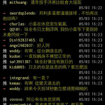
推 
mithuang
: 通常投手洋將比較會大場面
→ 
swordsplendo
: 邦利多還麼瀟灑接球，不怕再次
抱頭嗎?
→ 
churlas
: 小葉在休息室生氣氣
→ 
QQ101
: 味全有日文翻譯嗎 我怕小葉等下要跟鈴
木桑問候一下
→ 
Din192837465
: 碰
→ 
angel902037
: 好人阿
推 
woddy
: 有啊，從台鋼過去的
推 
kudoe
: 一直投觸身不爽蠻正常的
推 
sa13961387
: 味全好像沒有旅日的
推 
kidd085
: 日文的你是故意的嗎？要怎麼說
→ 
integrand
: 有一直？
推 
kemao
: 有啊 從樂天過去的
→ 
woddy
: 緯來今天投球秒數怎麼感覺糊糊的
推 
vovovo
: 阿公有在休息室嗎
推 
runningkid
: 基皮進度又落後了 都不轟