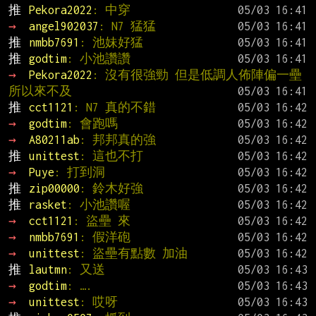
推 
Pekora2022
: 中穿
→ 
angel902037
: N7 猛猛
推 
nmbb7691
: 池妹好猛
推 
godtim
: 小池讚讚
→ 
Pekora2022
: 沒有很強勁 但是低調人佈陣偏一壘 
所以來不及
推 
cct1121
: N7 真的不錯
→ 
godtim
: 會跑嗎
→ 
A80211ab
: 邦邦真的強
推 
unittest
: 這也不打
→ 
Puye
: 打到洞
推 
zip00000
: 鈴木好強
推 
rasket
: 小池讚喔
→ 
cct1121
: 盜壘 來
→ 
nmbb7691
: 假洋砲
→ 
unittest
: 盜壘有點數 加油
推 
lautmn
: 又送
→ 
godtim
: ….
→ 
unittest
: 哎呀