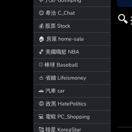
😊 希洽 C_Chat

💰 股票 Stock
🏠 房屋 home-sale
🏀 美國職籃 NBA
⚾ 棒球 Baseball
👛 省錢 Lifeismoney
🚗 汽車 car
😡 政黑 HatePolitics
💻 電蝦 PC_Shopping
🥰 韓星 KoreaStar