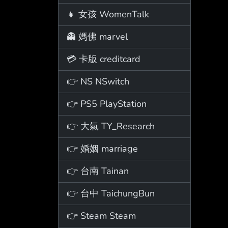
👧 女孩 WomenTalk
👻 媽佛 marvel
💳 卡版 creditcard
👉 NS NSwitch
👉 PS5 PlayStation
👉 大氣 TY_Research
👉 婚姻 marriage
👉 台南 Tainan
👉 台中 TaichungBun
👉 Steam Steam