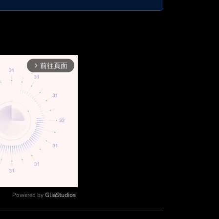
前往頁面
arrow_forward_ios
Powered by 
GliaStudios