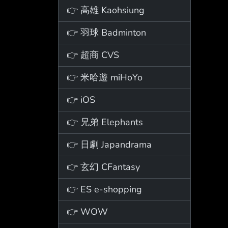
👉 高雄 Kaohsiung
👉 羽球 Badminton
👉 超商 CVS
👉 米哈遊 miHoYo
👉 iOS
👉 兄弟 Elephants
👉 日劇 Japandrama
👉 玄幻 CFantasy
👉 ES e-shopping
👉 WOW