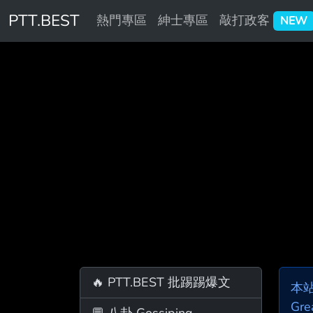
PTT.BEST
熱門專區
紳士專區
敲打政客
NEW
🔥 PTT.BEST 批踢踢爆文
本
Gre
💬 八卦 Gossiping