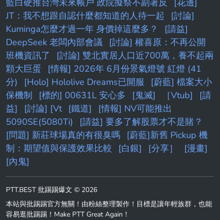
藍白硬推台灣未來帳戶 政院擬祭不副署反
[花邊]
JT：我不想跟自認什麼都知道的人待一起
[討論]
Kuminga怎麼才過一年 身價掉這麼多？
[請益]
DeepSeek 老闆內部會議
[討論] 權喜原：不再公開
班機資訊了
[討論] 雙北實居人口近700萬，養不起兩
顆大巨蛋
[情報] 2026年 6月份景氣燈號 紅燈 (41
分)
[Holo] Hololive Dreams已開服
[蔚藍] 檔案大小
保機制
[標的] 00631L 安心多
[鬼滅]
［Vtub]
[請
益]
[討論] [Vt
[鐵道]
[情報] NV可能推出
5090SE(5080Ti)
[請益] 要多了解股票才不是賭？
[問題] 新莊球場真的有很臭嗎
[蔚藍]新舊 Pickup 機
制：期望值與保護效果比較
[白銀]
[分享］
[漫畫]
[內鬼]
PTT.BEST 批踢踢爆文 © 2026
本站與批踢踢官方無關！由粉絲整理製作！目標是讓年輕族群，也能
容易逛批踢踢！Make PTT Great Again！