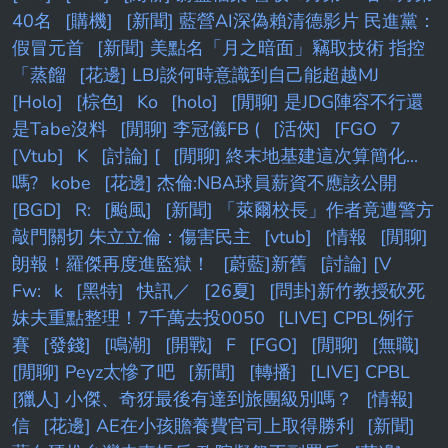
40名
[購機]
[新聞] 藍營AI深偽賴清德影片 民進黨：
假冒元首
[新聞] 美點名「月之暗面」竊取技術 指控
「蒸餾
[花邊] LBJ談何時意識到自己能超越MJ
[Holo]
[棕色]
Ko
[holo]
[閒聊] 是JDG陣容不行還
是Tabe沒料
[閒聊] 李冠儀FB (
[活俠]
[FGO
7
[Vtub]
K
[討論] [
[閒聊] 終末地基建這次算簡化...
嗎?
kobe
[花邊] 杰倫:NBA球員薪資不應該公開
[BGD]
R:
[颱風]
[新聞] 「萊爾校長」作者竟遭警方
敲門關切 朱立立倫：傷害民主
[vtub]
[情報
[閒聊]
朗報！羅傑再度進監獄！
[蔚藍]新舊
[討論] [V
Fw:
k
[黑特]
快訊／
[26夏]
[問卦]新竹教授砍死
妹夫重點整理！7千萬去投0050
[LIVE] CPBL例行
賽
[發錢]
[鳴潮]
[開戰]
F
[FGO]
[閒聊]
[無職]
[閒聊] Peyz太慘了吧
[新聞]
[轉播]
[LIVE] CPBL
[獵人] 小傑、奇犽最後有達到旅團級別嗎？
[情報]
信
[花邊] AE在小孩贍養費官司上取得勝利
[新聞]