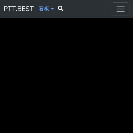
PTT.BEST
看板