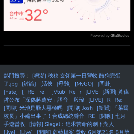
Powered by 
GliaStudios
Mute
熱門搜尋
：
[鳴潮] 秧秧·玄翎第一日營收 酷狗完蛋
了.jpg
[討論]
[活俠
[母雞]
[MyGO]
[問卦]
[Fate]
[
RE:
re
［Vtub
Re
r
[LIVE
[新聞] 黃偉
哲公布「深偽蔣萬安」語音 殷瑋
[LIVE]
R
Re:
[閒聊] 米池是罪大惡極嗎
[閒聊] Josh
[新聞] 「萊爾
校長」小編出事了！合成總統聲音
RE
[閒聊] 七月
手遊營收
[情報] Siegel：追求苦命的剩下湖人
[live]
[Live]
[閒聊] 蔚藍檔案 營收 6月第21名 5月第