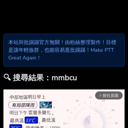
本站與批踢踢官方無關！由粉絲整理製作！目標
是讓年輕族群，也能容易逛批踢踢！Make PTT
Great Again！
🔍 搜尋結果：mmbcu
前往頁面
arrow_forward_ios