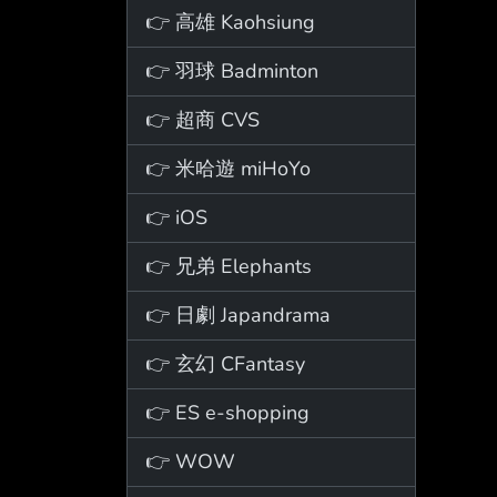
👉 高雄 Kaohsiung
👉 羽球 Badminton
👉 超商 CVS
👉 米哈遊 miHoYo
👉 iOS
👉 兄弟 Elephants
👉 日劇 Japandrama
👉 玄幻 CFantasy
👉 ES e-shopping
👉 WOW