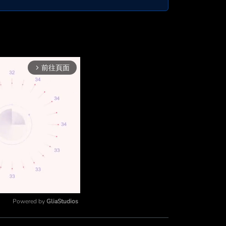
前往頁面
arrow_forward_ios
Powered by 
GliaStudios