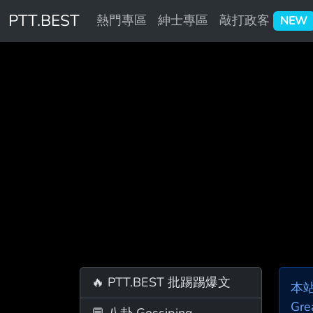
PTT.BEST
熱門專區
紳士專區
敲打政客
NEW
🔥 PTT.BEST 批踢踢爆文
本
Gre
💬 八卦 Gossiping