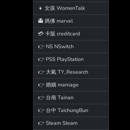
👧 女孩 WomenTalk
👻 媽佛 marvel
💳 卡版 creditcard
👉 NS NSwitch
👉 PS5 PlayStation
👉 大氣 TY_Research
👉 婚姻 marriage
👉 台南 Tainan
👉 台中 TaichungBun
👉 Steam Steam