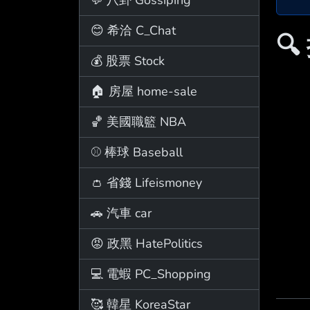
😊 希洽 C_Chat

💰 股票 Stock
🏠 房屋 home-sale
🏀 美國職籃 NBA
⚾ 棒球 Baseball
👛 省錢 Lifeismoney
🚗 汽車 car
😡 政黑 HatePolitics
💻 電蝦 PC_Shopping
🥰 韓星 KoreaStar