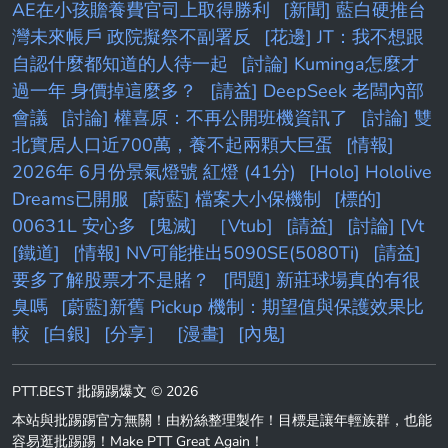
AE在小孩贍養費官司上取得勝利
[新聞] 藍白硬推台
灣未來帳戶 政院擬祭不副署反
[花邊] JT：我不想跟
自認什麼都知道的人待一起
[討論] Kuminga怎麼才
過一年 身價掉這麼多？
[請益] DeepSeek 老闆內部
會議
[討論] 權喜原：不再公開班機資訊了
[討論] 雙
北實居人口近700萬，養不起兩顆大巨蛋
[情報]
2026年 6月份景氣燈號 紅燈 (41分)
[Holo] Hololive
Dreams已開服
[蔚藍] 檔案大小保機制
[標的]
00631L 安心多
[鬼滅]
［Vtub]
[請益]
[討論] [Vt
[鐵道]
[情報] NV可能推出5090SE(5080Ti)
[請益]
要多了解股票才不是賭？
[問題] 新莊球場真的有很
臭嗎
[蔚藍]新舊 Pickup 機制：期望值與保護效果比
較
[白銀]
[分享］
[漫畫]
[內鬼]
PTT.BEST 批踢踢爆文 © 2026
本站與批踢踢官方無關！由粉絲整理製作！目標是讓年輕族群，也能
容易逛批踢踢！Make PTT Great Again！