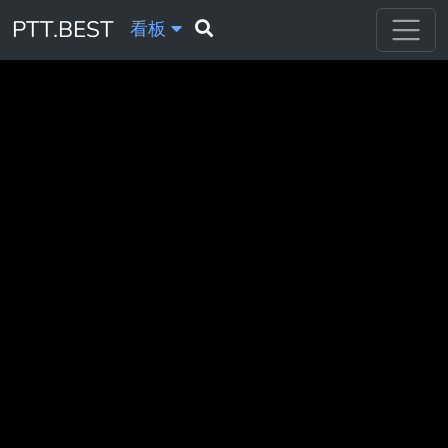
PTT.BEST
看板