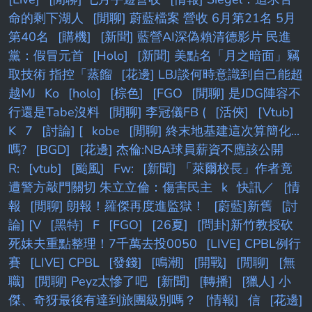
命的剩下湖人
[閒聊] 蔚藍檔案 營收 6月第21名 5月
第40名
[購機]
[新聞] 藍營AI深偽賴清德影片 民進
黨：假冒元首
[Holo]
[新聞] 美點名「月之暗面」竊
取技術 指控「蒸餾
[花邊] LBJ談何時意識到自己能超
越MJ
Ko
[holo]
[棕色]
[FGO
[閒聊] 是JDG陣容不
行還是Tabe沒料
[閒聊] 李冠儀FB (
[活俠]
[Vtub]
K
7
[討論] [
kobe
[閒聊] 終末地基建這次算簡化...
嗎?
[BGD]
[花邊] 杰倫:NBA球員薪資不應該公開
R:
[vtub]
[颱風]
Fw:
[新聞] 「萊爾校長」作者竟
遭警方敲門關切 朱立立倫：傷害民主
k
快訊／
[情
報
[閒聊] 朗報！羅傑再度進監獄！
[蔚藍]新舊
[討
論] [V
[黑特]
F
[FGO]
[26夏]
[問卦]新竹教授砍
死妹夫重點整理！7千萬去投0050
[LIVE] CPBL例行
賽
[LIVE] CPBL
[發錢]
[鳴潮]
[開戰]
[閒聊]
[無
職]
[閒聊] Peyz太慘了吧
[新聞]
[轉播]
[獵人] 小
傑、奇犽最後有達到旅團級別嗎？
[情報]
信
[花邊]