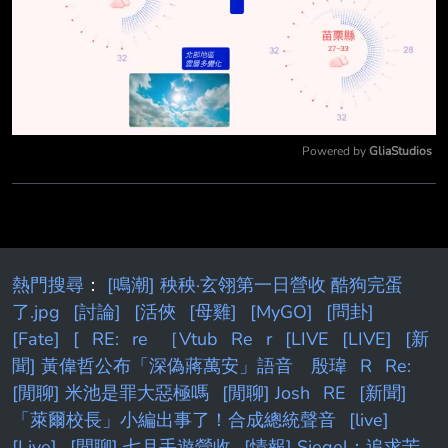
Powered by 
GliaStudios
Mute
熱門搜尋
：
[鳴潮] 秧秧·玄翎第一日營收 酷狗完蛋
了.jpg
[討論]
[活俠
[母雞]
[MyGO]
[問卦]
[Fate]
[
RE:
re
［Vtub
Re
r
[LIVE
[LIVE]
[新
聞] 黃偉哲公布「深偽蔣萬安」語音 殷瑋
R
Re:
[閒聊] 米池是罪大惡極嗎
[閒聊] Josh
RE
[新聞]
「萊爾校長」小編出事了！合成總統聲音
[live]
[Live]
[閒聊] 七月手遊營收
[情報] Siegel：追求苦