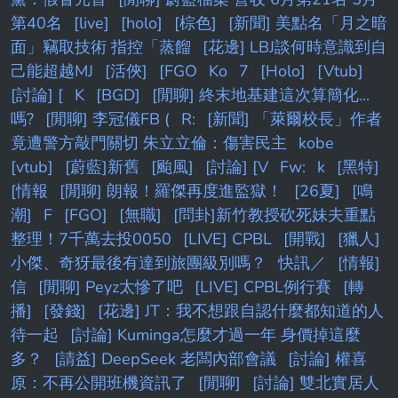
第40名
[live]
[holo]
[棕色]
[新聞] 美點名「月之暗
面」竊取技術 指控「蒸餾
[花邊] LBJ談何時意識到自
己能超越MJ
[活俠]
[FGO
Ko
7
[Holo]
[Vtub]
[討論] [
K
[BGD]
[閒聊] 終末地基建這次算簡化...
嗎?
[閒聊] 李冠儀FB (
R:
[新聞] 「萊爾校長」作者
竟遭警方敲門關切 朱立立倫：傷害民主
kobe
[vtub]
[蔚藍]新舊
[颱風]
[討論] [V
Fw:
k
[黑特]
[情報
[閒聊] 朗報！羅傑再度進監獄！
[26夏]
[鳴
潮]
F
[FGO]
[無職]
[問卦]新竹教授砍死妹夫重點
整理！7千萬去投0050
[LIVE] CPBL
[開戰]
[獵人]
小傑、奇犽最後有達到旅團級別嗎？
快訊／
[情報]
信
[閒聊] Peyz太慘了吧
[LIVE] CPBL例行賽
[轉
播]
[發錢]
[花邊] JT：我不想跟自認什麼都知道的人
待一起
[討論] Kuminga怎麼才過一年 身價掉這麼
多？
[請益] DeepSeek 老闆內部會議
[討論] 權喜
原：不再公開班機資訊了
[閒聊]
[討論] 雙北實居人