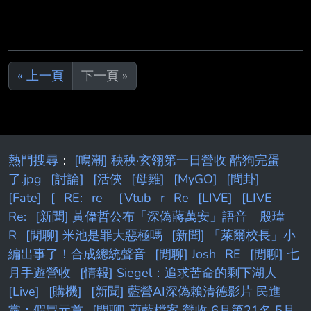
« 上一頁
下一頁 »
熱門搜尋
：
[鳴潮] 秧秧·玄翎第一日營收 酷狗完蛋
了.jpg
[討論]
[活俠
[母雞]
[MyGO]
[問卦]
[Fate]
[
RE:
re
［Vtub
r
Re
[LIVE]
[LIVE
Re:
[新聞] 黃偉哲公布「深偽蔣萬安」語音 殷瑋
R
[閒聊] 米池是罪大惡極嗎
[新聞] 「萊爾校長」小
編出事了！合成總統聲音
[閒聊] Josh
RE
[閒聊] 七
月手遊營收
[情報] Siegel：追求苦命的剩下湖人
[Live]
[購機]
[新聞] 藍營AI深偽賴清德影片 民進
黨：假冒元首
[閒聊] 蔚藍檔案 營收 6月第21名 5月