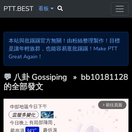
PTT.BEST
看板
本站與批踢踢官方無關！由粉絲整理製作！目標
是讓年輕族群，也能容易逛批踢踢！Make PTT
Great Again！
💬
八卦 Gossiping
»
bb10181128
的全部發文
前往頁面
arrow_forward_ios