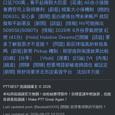
口近700萬，養不起兩顆大巨蛋
[花邊] AE在小孩贍
養費官司上取得勝利
[蔚藍] 檔案大小保機制
[標的]
00631L 安心多
[新聞] 藍白硬推台灣未來帳戶 政院
擬祭不副署反
[新聞]
[請益]
[情報] NV可能推出
5090SE(5080Ti)
[情報] 2026年 6月份景氣燈號 紅
燈 (41分)
[Holo] Hololive Dreams已開服
[請益] 要
多了解股票才不是賭？
[問題] 新莊球場真的有很臭
嗎
[蔚藍]新舊 Pickup 機制：期望值與保護效果比較
[白銀]
[分享］
［Vtub]
[漫畫]
[討論] [Vt
[內鬼]
[鐵道]
[閒聊
[閒聊] 想要增貸卻被老媽擋住 被設定
[新聞] 簡舒培要求北市設索資平台 沈伯洋力挺：
PTT.BEST 批踢踢爆文 © 2026
本站與批踢踢官方無關！由粉絲整理製作！目標是讓年輕族群，也能
容易逛批踢踢！Make PTT Great Again！
Last updated post:
[BaseballXXXX] [閒聊] 慈濟養球隊的可能性？
Last updated at: 2026-08-07 10:32:03