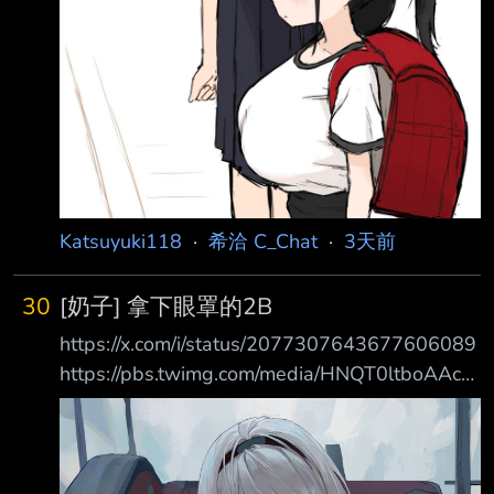
Katsuyuki118
·
希洽 C_Chat
·
3天前
30
[奶子] 拿下眼罩的2B
https://x.com/i/status/2077307643677606089
https://pbs.twimg.com/media/HNQT0ltboAAcP
eI.jpg 你可能會覺得這跟你印象中的2B不一樣
因為這是 航 線 2 B --
https://i.meee.com.tw/Z7CuQ85.gif
https://i.meee.com.tw/EAVYFJH.gif