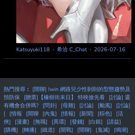
Katsuyuki118
·
希洽 C_Chat
·
2026-07-16
熱門搜尋
：
[閒聊] Iwin 網路兒少性剝削的型態趨勢及
預防保
[贈票]【橡樹街末日】 特映搶先看
[討論] 還
有機會合併嗎?
[問卦]
[母雞]
[討論]
[颱風]
[討論]
[
[情報
[閒聊
[內鬼]
[情報]
[新聞]
[棕色]
[活
俠]
[漫畫]
[無職]
[異環]
[發錢]
[白銀]
[請益]
[購機]
[轉播]
[鐵道]
[開戰]
[閒聊]
[鬼滅]
[鳴潮]