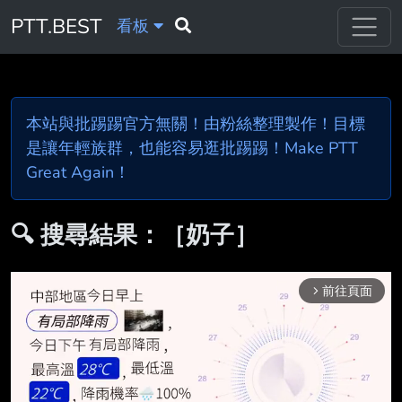
PTT.BEST
看板
本站與批踢踢官方無關！由粉絲整理製作！目標
是讓年輕族群，也能容易逛批踢踢！Make PTT
Great Again！
🔍 搜尋結果：［奶子］
前往頁面
arrow_forward_ios