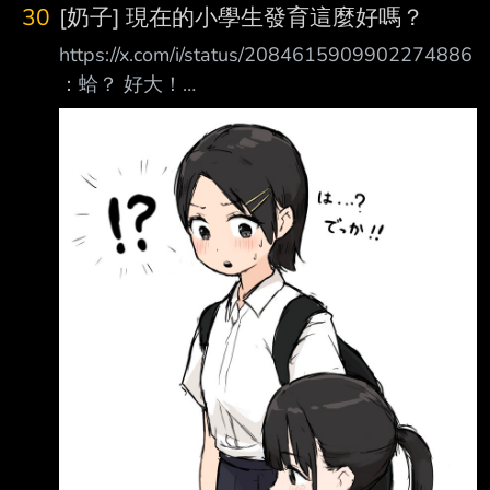
30
[奶子] 現在的小學生發育這麼好嗎？
https://x.com/i/status/2084615909902274886
：蛤？ 好大！
https://pbs.twimg.com/media/HO4LHofbsAAH
bsQ.jpg 現在的小學生這麼OP的嗎！？ --
https://i.meee.com.tw/jALOwmH.gif
https://i.meee.com.tw/E9lcHiQ.gif
https://i.meee.com.tw/eMnrMht.gif
https://i.meee.com.tw/3OTQHMG.gif ht