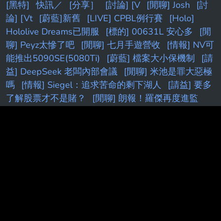
[黑特]
快訊／
[分享］
[討論] [V
[閒聊] Josh
[討
論] [Vt
[蔚藍]新舊
[LIVE] CPBL例行賽
[Holo]
Hololive Dreams已開服
[標的] 00631L 安心多
[閒
聊] Peyz太慘了吧
[閒聊] 七月手遊營收
[情報] NV可
能推出5090SE(5080Ti)
[蔚藍] 檔案大小保機制
[請
益] DeepSeek 老闆內部會議
[閒聊] 米池是罪大惡極
嗎
[情報] Siegel：追求苦命的剩下湖人
[請益] 要多
了解股票才不是賭？
[閒聊] 朗報！羅傑再度進監
獄！
[閒聊] 終末地基建這次算簡化...嗎?
[花邊] LBJ
談何時意識到自己能超越MJ
[閒聊] 叉燒覺得小明劍
魔在講幹話
[情報] 2026年 6月份景氣燈號 紅燈 (41
分)
f
[花邊] AE在小孩贍養費官司上取得勝利
［奶
子］
PTT.BEST 批踢踢爆文 © 2026
本站與批踢踢官方無關！由粉絲整理製作！目標是讓年輕族群，也能
容易逛批踢踢！Make PTT Great Again！