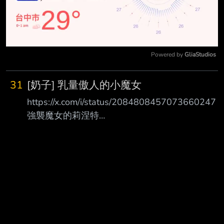
Powered by 
GliaStudios
Mute
31
[奶子] 乳量傲人的小魔女
https://x.com/i/status/2084808457073660247
強襲魔女的莉涅特
https://pbs.twimg.com/media/HO66MNzb0AAejJ
-.jpg
https://x.com/i/status/2085030533743177835
夜戰睡衣 https://pbs.twimg.com/media/HO-
D8T3aoAE5IEP.jpg 芳佳快忍不住了 我也是...... --
https://i.meee.com.tw/Z7CuQ85.gif http