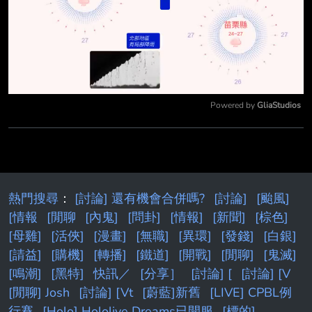
Powered by 
GliaStudios
Mute
熱門搜尋
：
[討論] 還有機會合併嗎?
[討論]
[颱風]
[情報
[閒聊
[內鬼]
[問卦]
[情報]
[新聞]
[棕色]
[母雞]
[活俠]
[漫畫]
[無職]
[異環]
[發錢]
[白銀]
[請益]
[購機]
[轉播]
[鐵道]
[開戰]
[閒聊]
[鬼滅]
[鳴潮]
[黑特]
快訊／
[分享］
[討論] [
[討論] [V
[閒聊] Josh
[討論] [Vt
[蔚藍]新舊
[LIVE] CPBL例
行賽
[Holo] Hololive Dreams已開服
[標的]