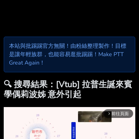
本站與批踢踢官方無關！由粉絲整理製作！目標
是讓年輕族群，也能容易逛批踢踢！Make PTT
Great Again！
🔍 搜尋結果：[Vtub] 拉普生誕來賓
學偶莉波姊 意外引起
前往頁面
arrow_forward_ios