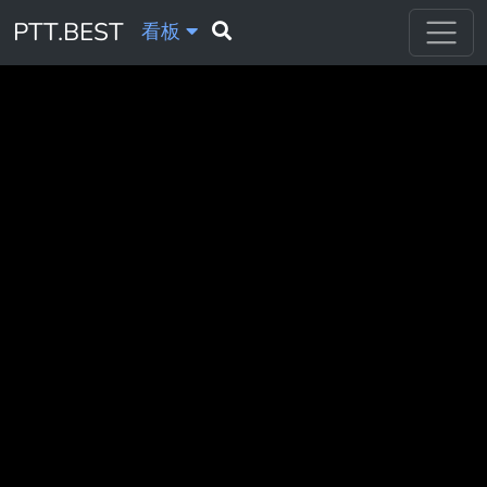
PTT.BEST
看板