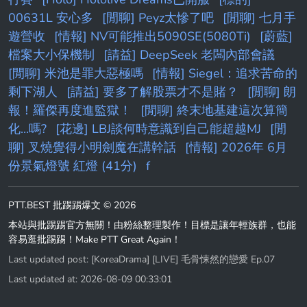
00631L 安心多
[閒聊] Peyz太慘了吧
[閒聊] 七月手
遊營收
[情報] NV可能推出5090SE(5080Ti)
[蔚藍]
檔案大小保機制
[請益] DeepSeek 老闆內部會議
[閒聊] 米池是罪大惡極嗎
[情報] Siegel：追求苦命的
剩下湖人
[請益] 要多了解股票才不是賭？
[閒聊] 朗
報！羅傑再度進監獄！
[閒聊] 終末地基建這次算簡
化...嗎?
[花邊] LBJ談何時意識到自己能超越MJ
[閒
聊] 叉燒覺得小明劍魔在講幹話
[情報] 2026年 6月
份景氣燈號 紅燈 (41分)
f
PTT.BEST 批踢踢爆文 © 2026
本站與批踢踢官方無關！由粉絲整理製作！目標是讓年輕族群，也能
容易逛批踢踢！Make PTT Great Again！
Last updated post:
[KoreaDrama] [LIVE] 毛骨悚然的戀愛 Ep.07
Last updated at: 2026-08-09 00:33:01