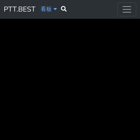
PTT.BEST
看板