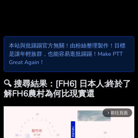
本站與批踢踢官方無關！由粉絲整理製作！目標
是讓年輕族群，也能容易逛批踢踢！Make PTT
Great Again！
🔍 搜尋結果：[FH6] 日本人:終於了
解FH6農村為何比現實還
前往頁面
arrow_forward_ios