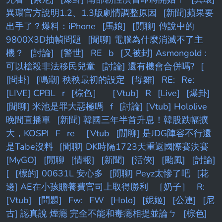
異環官方說明1.2、1.3版劇情調整原因
[新聞]蘋果要
出手了？爆料：iPhone
[馬娘]
[閒聊] 傳說中的
9800X3D抽幀問題
[閒聊] 電腦為什麼消滅不了主
機？
[討論]
[警世]
RE
b
[又被封] Asmongold :
可以槍殺非法移民兒童
[討論] 還有機會合併嗎?
[
[問卦]
[鳴潮] 秧秧最初的設定
[母雞]
RE:
Re:
[LIVE] CPBL
r
[棕色］
［Vtub]
R
[Live]
[爆卦]
[閒聊] 米池是罪大惡極嗎
f
[討論] [Vtub] Hololive
晚間直播單
[新聞] 韓國三年半首升息！韓股跌幅擴
大，KOSPI
F
re
［Vtub
[閒聊] 是JDG陣容不行還
是Tabe沒料
[閒聊] DK時隔1723天重返國際賽決賽
[MyGO]
[閒聊
[情報]
[新聞]
[活俠]
[颱風]
[討論]
[
[標的] 00631L 安心多
[閒聊] Peyz太慘了吧
[花
邊] AE在小孩贍養費官司上取得勝利
［奶子］
R:
[Vtub]
[問題]
Fw:
FW
[Holo]
[妮姬]
[公連]
[尼
古] 認真說 煙癮 完全不能和毒癮相提並論ㄅ
[棕色]