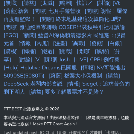
[無職]
[請益]
[鬼滅]
[鳴潮]
快訊／
[討論] [Vt
[蔚藍]新舊
[閒聊] 七月手遊營收
[閒聊] 朗報！羅傑
再度進監獄！
[閒聊] 終末地基建這次算簡化...嗎?
[閒聊] 雅迪絕區零聯動 COSER出裝秧秧引社群議論
[FGO]
[新聞] 藍營AI深偽賴清德影片 民進黨：假冒
元首
[情報
[內鬼]
[漫畫]
[異環]
[發錢]
[白銀]
[購機]
[轉播]
[鐵道]
[開戰]
[閒聊]
[黑特]
[分
享］
[討論] [V
[閒聊] Josh
[LIVE] CPBL例行賽
[Holo] Hololive Dreams已開服
[情報] NV可能推出
5090SE(5080Ti)
[蔚藍] 檔案大小保機制
[請益]
DeepSeek 老闆內部會議
[情報] Siegel：追求苦命的
剩下湖人
[請益] 要多了解股票才不是賭？
PTT.BEST 批踢踢爆文 © 2026
本站與批踢踢官方無關！由粉絲整理製作！目標是讓年輕族群，也能
容易逛批踢踢！Make PTT Great Again！
Last updated post:
[C_Chat] [豆哥] 什麼樣的店才能叫「卡牌店」