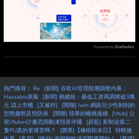
Powered by 
GliaStudios
Mute
熱門搜尋
：
Re
[新聞] 谷歌AI管理階層調整內幕：
Hassabis原擬
[新聞] 賴總統：最低工資再調將破3萬
元 請上市櫃
[又被封]
[閒聊] Iwin 網路兒少性剝削的
型態趨勢及預防保
[閒聊] 韓華的蟠桃後續
[Vtub] 公
視Vtuber計畫恐因刪凍預算停擺
[蔚藍] 新制追第二
隻PU真的更痛苦嗎？
[贈票]【橡樹街末日】 特映搶
先看
[索尼]
[爆卦] 南部韌性演習即將開始！
[異環]