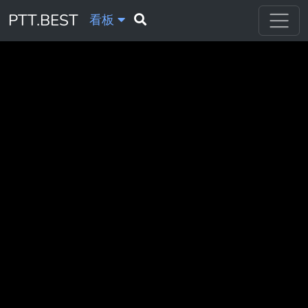
PTT.BEST
看板