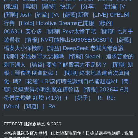
[鬼滅]
[鳴潮]
[黑特]
快訊／
[分享］
[討論] [V
[閒聊] Josh
[討論] [Vt
[蔚藍]新舊
[LIVE] CPBL例
行賽
[Holo] Hololive Dreams已開服
[標的]
00631L 安心多
[閒聊] Peyz太慘了吧
[閒聊] 七月手
遊營收
[情報] NV可能推出5090SE(5080Ti)
[蔚藍]
檔案大小保機制
[請益] DeepSeek 老闆內部會議
[閒聊] 米池是罪大惡極嗎
[情報] Siegel：追求苦命的
剩下湖人
[請益] 要多了解股票才不是賭？
[閒聊] 朗
報！羅傑再度進監獄！
[閒聊] 終末地基建這次算簡
化...嗎?
[花邊] LBJ談何時意識到自己能超越MJ
[閒
聊] 叉燒覺得小明劍魔在講幹話
[情報] 2026年 6月
份景氣燈號 紅燈 (41分)
f
［奶子］
R:
RE:
[Vtub]
[問題]
[
Re
PTT.BEST 批踢踢爆文 © 2026
本站與批踢踢官方無關！由粉絲整理製作！目標是讓年輕族群，也能