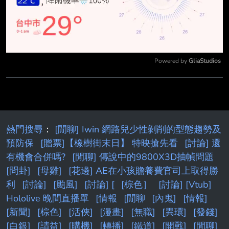
Powered by 
GliaStudios
Mute
熱門搜尋
：
[閒聊] Iwin 網路兒少性剝削的型態趨勢及
預防保
[贈票]【橡樹街末日】 特映搶先看
[討論] 還
有機會合併嗎?
[閒聊] 傳說中的9800X3D抽幀問題
[問卦]
[母雞]
[花邊] AE在小孩贍養費官司上取得勝
利
[討論]
[颱風]
[討論] [
[棕色］
[討論] [Vtub]
Hololive 晚間直播單
[情報
[閒聊
[內鬼]
[情報]
[新聞]
[棕色]
[活俠]
[漫畫]
[無職]
[異環]
[發錢]
[白銀]
[請益]
[購機]
[轉播]
[鐵道]
[開戰]
[閒聊]