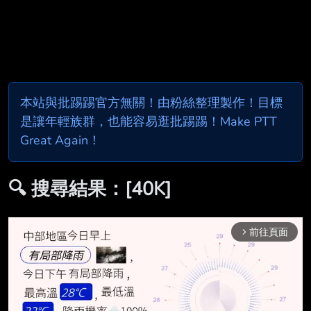
本站與批踢踢官方無關！由粉絲整理製作！目標
是讓年輕族群，也能容易逛批踢踢！Make PTT
Great Again！
🔍 搜尋結果：[40K]
前往頁面
arrow_forward_ios