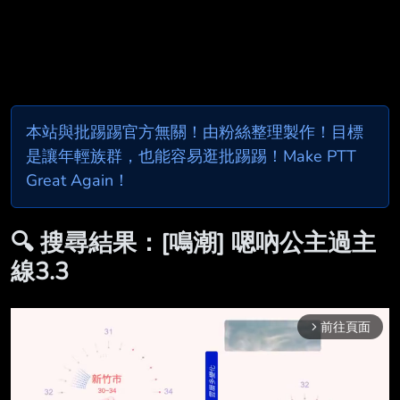
本站與批踢踢官方無關！由粉絲整理製作！目標
是讓年輕族群，也能容易逛批踢踢！Make PTT
Great Again！
🔍 搜尋結果：[鳴潮] 嗯吶公主過主
線3.3
前往頁面
arrow_forward_ios