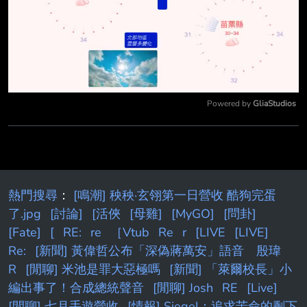
Powered by 
GliaStudios
Mute
熱門搜尋
：
[鳴潮] 秧秧·玄翎第一日營收 酷狗完蛋
了.jpg
[討論]
[活俠
[母雞]
[MyGO]
[問卦]
[Fate]
[
RE:
re
［Vtub
Re
r
[LIVE
[LIVE]
Re:
[新聞] 黃偉哲公布「深偽蔣萬安」語音 殷瑋
R
[閒聊] 米池是罪大惡極嗎
[新聞] 「萊爾校長」小
編出事了！合成總統聲音
[閒聊] Josh
RE
[Live]
[閒聊] 七月手遊營收
[情報] Siegel：追求苦命的剩下