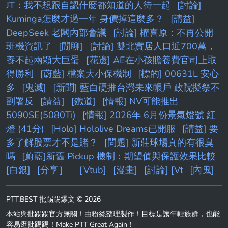
JT：我不想跟自認什麼都知道的人待一起
[討論]
Kuminga怎麼才過一年 身價掉這麼多？
[請益]
DeepSeek 老闆內部會議
[討論] 權喜原：不再公開
班機資訊了
[閒聊]
[討論] 雙北實居人口近700萬，
養不起兩顆大巨蛋
[花邊] AE在小孩贍養費官司上取
得勝利
[蔚藍] 檔案大小保機制
[標的] 00631L 安心
多
[鬼滅]
[新聞] 藍白硬推台灣未來帳戶 政院擬祭不
副署反
[請益]
[鐵道]
[情報] NV可能推出
5090SE(5080Ti)
[情報] 2026年 6月份景氣燈號 紅
燈 (41分)
[Holo] Hololive Dreams已開服
[請益] 要
多了解股票才不是賭？
[問題] 新莊球場真的有很臭
嗎
[蔚藍]新舊 Pickup 機制：期望值與保護效果比較
[白銀]
[分享］
［Vtub]
[漫畫]
[討論] [Vt
[內鬼]
PTT.BEST 批踢踢爆文 © 2026
本站與批踢踢官方無關！由粉絲整理製作！目標是讓年輕族群，也能
容易逛批踢踢！Make PTT Great Again！