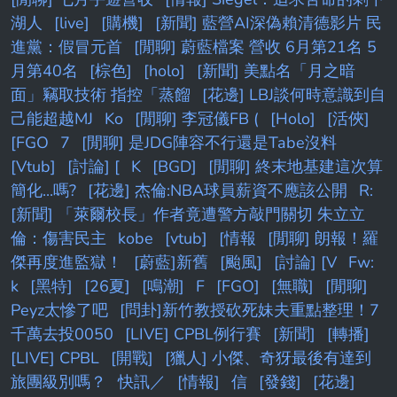
湖人
[live]
[購機]
[新聞] 藍營AI深偽賴清德影片 民
進黨：假冒元首
[閒聊] 蔚藍檔案 營收 6月第21名 5
月第40名
[棕色]
[holo]
[新聞] 美點名「月之暗
面」竊取技術 指控「蒸餾
[花邊] LBJ談何時意識到自
己能超越MJ
Ko
[閒聊] 李冠儀FB (
[Holo]
[活俠]
[FGO
7
[閒聊] 是JDG陣容不行還是Tabe沒料
[Vtub]
[討論] [
K
[BGD]
[閒聊] 終末地基建這次算
簡化...嗎?
[花邊] 杰倫:NBA球員薪資不應該公開
R:
[新聞] 「萊爾校長」作者竟遭警方敲門關切 朱立立
倫：傷害民主
kobe
[vtub]
[情報
[閒聊] 朗報！羅
傑再度進監獄！
[蔚藍]新舊
[颱風]
[討論] [V
Fw:
k
[黑特]
[26夏]
[鳴潮]
F
[FGO]
[無職]
[閒聊]
Peyz太慘了吧
[問卦]新竹教授砍死妹夫重點整理！7
千萬去投0050
[LIVE] CPBL例行賽
[新聞]
[轉播]
[LIVE] CPBL
[開戰]
[獵人] 小傑、奇犽最後有達到
旅團級別嗎？
快訊／
[情報]
信
[發錢]
[花邊]