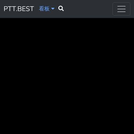
PTT.BEST
看板