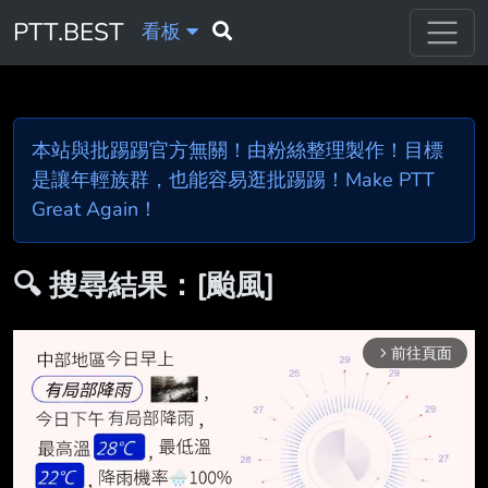
PTT.BEST
看板
本站與批踢踢官方無關！由粉絲整理製作！目標
是讓年輕族群，也能容易逛批踢踢！Make PTT
Great Again！
🔍 搜尋結果：[颱風]
前往頁面
arrow_forward_ios