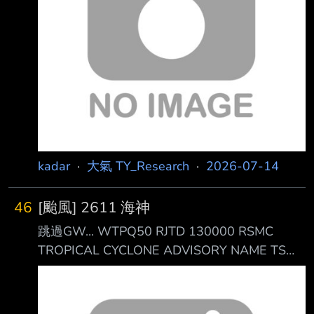
DISTURBANCE 91C CP912026 B. 13/2230Z
C
kadar
·
大氣 TY_Research
·
2026-07-14
46
[颱風] 2611 海神
跳過GW... WTPQ50 RJTD 130000 RSMC
TROPICAL CYCLONE ADVISORY NAME TS
2611 HAISHEN (2611) UPGRADED FROM TD
ANALYSIS PSTN 130000UTC 10.7N 136.7E
POOR MOVE W SLOWLY PRES 1004HPA