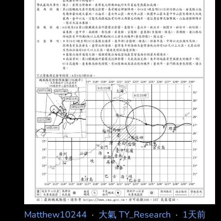
氣】請移駕telnet://ptt2.cc的weath
Matthew10244
·
大氣 TY_Research
·
1天前