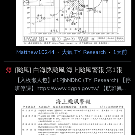
Matthew10244
·
大氣 TY_Research
·
1天前
爆
[颱風] 白海豚颱風 海上颱風警報 第1報
【入板懶人包】#1PjhNDhC (TY_Research) 【停
班停課】https://www.dgpa.gov.tw/ 【航班異
動】松 山：https://reurl.cc/32W29
桃 園：https://reurl.cc/aWg3l
清泉崗：https://reurl.cc/9Kq2O
小 港：https://reurl.cc/lx2mQ
【追蹤班機】https://reurl.cc/m3R5Y1 【未來天