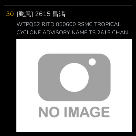
30
[颱風] 2615 昌鴻
WTPQ52 RJTD 050600 RSMC TROPICAL
CYCLONE ADVISORY NAME TS 2615 CHAN-
HOM (2615) UPGRADED FROM TD
ANALYSIS PSTN 050600UTC 19.6N 165.7E
POOR MOVE NNE 07KT PRES 998HPA
MXWD 035KT GUST 050KT 30KT 300NM
https://i.meee.com.tw/9K4xBru.png --