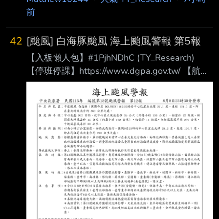
前
42
[颱風] 白海豚颱風 海上颱風警報 第5報
【入板懶人包】#1PjhNDhC (TY_Research)
【停班停課】https://www.dgpa.gov.tw/ 【航班
異動】松 山：https://reurl.cc/32W29
桃 園：https://reurl.cc/aWg3l
清泉崗：https://reurl.cc/9Kq2O
小 港：https://reurl.cc/lx2mQ
【追蹤班機】https://reurl.cc/m3R5Y1 【未來天
氣】請移駕telnet://ptt2.cc的weath