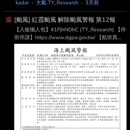
kadar
·
大氣 TY_Research
·
3天前
爆
[颱風] 紅霞颱風 解除颱風警報 第12報
【入板懶人包】#1PjhNDhC (TY_Research) 【停
班停課】https://www.dgpa.gov.tw/ 【航班異
動】松 山：https://reurl.cc/32W29
桃 園：https://reurl.cc/aWg3l
清泉崗：https://reurl.cc/9Kq2O
小 港：https://reurl.cc/lx2mQ
【追蹤班機】https://reurl.cc/m3R5Y1 【未來天
氣】請移駕telnet://ptt2.cc的weath