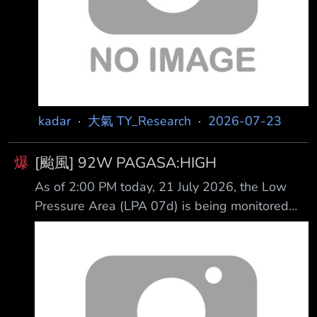
kadar
·
大氣 TY_Research
·
2026-07-23
爆
[颱風] 92W PAGASA:HIGH
As of 2:00 PM today, 21 July 2026, the Low
Pressure Area (LPA 07d) is being monitored
OUTSIDE the Philippine Area of Responsibility
(PAR) and has a "HIGH" chance to develop into
a Tropical Depression within the next 24 hours.
All are advised to monitor up