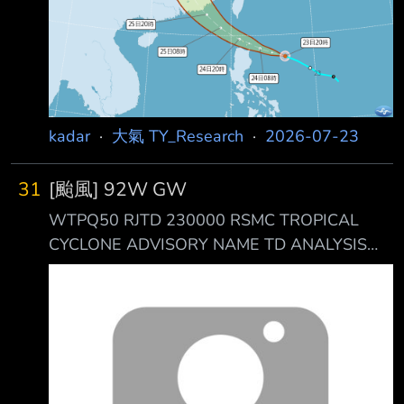
50 公里、東南側 60 公里)，十級風平均暴風半
徑 - 公里。 https://i.imgur.com
kadar
·
大氣 TY_Research
·
2026-07-23
31
[颱風] 92W GW
WTPQ50 RJTD 230000 RSMC TROPICAL
CYCLONE ADVISORY NAME TD ANALYSIS
PSTN 230000UTC 15.9N 129.6E POOR
MOVE WNW 10KT PRES 1002HPA MXWD
030KT GUST 045KT
https://i.meee.com.tw/r76wwLe.png -- 風場掃
描 https://i.meee.com.tw/x5ZAgxg.png
https://i.meee.com.tw/P0cOVFc.