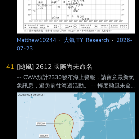
Matthew10244
·
大氣 TY_Research
·
2026-
07-23
41
[颱風] 2612 國際尚未命名
-- CWA預計2330發布海上警報，請留意最新氣
象訊息，避免前往海邊活動。 -- 輕度颱風未命
名 編號第 12 號 國際命名 NONAME 23日20時
的中心位置在北緯 17.5 度，東經 126.5 度，以
每小時30公里速度，向西北西進 行。中心氣壓
998百帕，近中心最大風速每秒18公尺，瞬間最
大陣風每秒 25 公尺，七級風 平均暴風半徑 60
公里(西北側 60 公里、東北側 70 公里、西南側