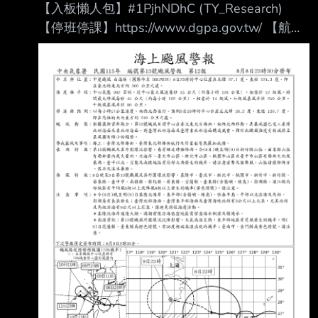
【入板懶人包】#1PjhNDhC (TY_Research)
【停班停課】https://www.dgpa.gov.tw/ 【航班
異動】松 山：https://reurl.cc/32W29
桃 園：https://reurl.cc/aWg3l
清泉崗：https://reurl.cc/9Kq2O
小 港：https://reurl.cc/lx2mQ
【追蹤班機】https://reurl.cc/m3R5Y1 【未來天
氣】請移駕telnet://ptt2.cc的weath