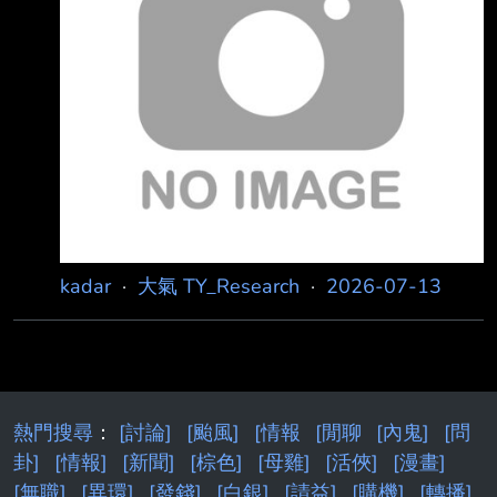
MXWD 035KT GUST 050KT 30KT 240NM
https://i.meee.com.tw/9kpAxms.png -- GFS
https://i
kadar
·
大氣 TY_Research
·
2026-07-13
熱門搜尋
：
[討論]
[颱風]
[情報
[閒聊
[內鬼]
[問
卦]
[情報]
[新聞]
[棕色]
[母雞]
[活俠]
[漫畫]
[無職]
[異環]
[發錢]
[白銀]
[請益]
[購機]
[轉播]