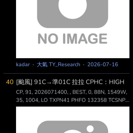
https://i.meee.com.tw/O8dhEpk.png ECMWF
https://i.meee.com.tw/Yp4
kadar
·
大氣 TY_Research
·
2026-07-16
40
[颱風] 91C→準01C 拉拉 CPHC：HIGH
CP, 91, 2026071400, , BEST, 0, 88N, 1549W,
35, 1004, LO TXPN41 PHFO 132358 TCSNP1
CENTRAL PACIFIC TROPICAL CYCLONE
SUMMARY - FIXES NWS CENTRAL PACIFIC
HURRICANE CENTER HONOLULU HI 2359
UTC MON JUL 13 2026 A. TROPICAL