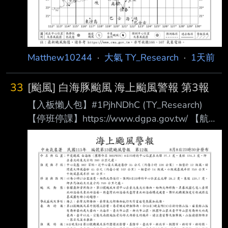
Matthew10244
·
大氣 TY_Research
·
1天前
33
[颱風] 白海豚颱風 海上颱風警報 第3報
【入板懶人包】#1PjhNDhC (TY_Research)
【停班停課】https://www.dgpa.gov.tw/ 【航班
異動】松 山：https://reurl.cc/32W29
桃 園：https://reurl.cc/aWg3l
清泉崗：https://reurl.cc/9Kq2O
小 港：https://reurl.cc/lx2mQ
【追蹤班機】https://reurl.cc/m3R5Y1 【未來天
氣】請移駕telnet://ptt2.cc的weath