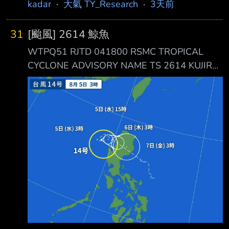
kadar
·
大氣 TY_Research
·
3天前
31
[颱風] 2614 鯨魚
WTPQ51 RJTD 041800 RSMC TROPICAL
CYCLONE ADVISORY NAME TS 2614 KUJIRA
(2614) UPGRADED FROM TD ANALYSIS
PSTN 041800UTC 16.8N 118.7E FAIR MOVE
ALMOST STATIONARY PRES 998HPA MXWD
035KT GUST 050KT 30KT 120NM
SOUTHEAST 60NM NORTHWEST
https://i.imgur.com/cx2aIj