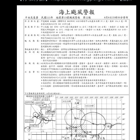
異動】松 山：https://reurl.cc/32W29
桃 園：https://reurl.cc/aWg3l
清泉崗：https://reurl.cc/9Kq2O
小 港：https://reurl.cc/lx2mQ
【追蹤班機】https://reurl.cc/m3R5Y1 【未來天
氣】請移駕telnet://ptt2.cc的weath