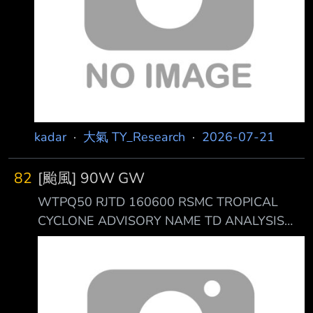
kadar
·
大氣 TY_Research
·
2026-07-21
82
[颱風] 90W GW
WTPQ50 RJTD 160600 RSMC TROPICAL
CYCLONE ADVISORY NAME TD ANALYSIS
PSTN 160600UTC 04.3N 151.8E POOR
MOVE ENE 09KT PRES 1006HPA MXWD
030KT GUST 045KT
https://i.meee.com.tw/aEfweS3.png -- GFS