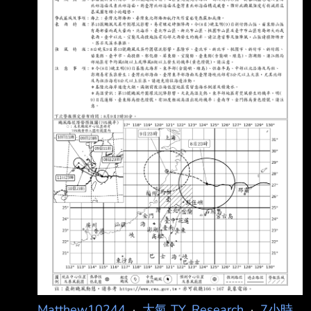
氣】請移駕telnet://ptt2.cc的weath
Matthew10244
·
大氣 TY_Research
·
7小時