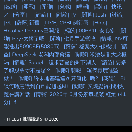
[鐵道]
[開戰]
[閒聊]
[鬼滅]
[鳴潮]
[黑特]
快訊
／
[分享］
[討論] [
[討論] [V
[閒聊] Josh
[討論]
[Vt
[蔚藍]新舊
[LIVE] CPBL例行賽
[Holo]
Hololive Dreams已開服
[標的] 00631L 安心多
[閒
聊] Peyz太慘了吧
[閒聊] 七月手遊營收
[情報] NV可
能推出5090SE(5080Ti)
[蔚藍] 檔案大小保機制
[請
益] DeepSeek 老闆內部會議
[閒聊] 米池是罪大惡極
嗎
[情報] Siegel：追求苦命的剩下湖人
[請益] 要多
了解股票才不是賭？
[閒聊] 朗報！羅傑再度進監
獄！
[閒聊] 終末地基建這次算簡化...嗎?
[花邊] LBJ
談何時意識到自己能超越MJ
[閒聊] 叉燒覺得小明劍
魔在講幹話
[情報] 2026年 6月份景氣燈號 紅燈 (41
分)
f
PTT.BEST 批踢踢爆文 © 2026
本站與批踢踢官方無關！由粉絲整理製作！目標是讓年輕族群，也能