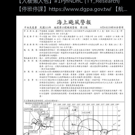
【入板懶人包】#1PjhNDhC (TY_Research)
【停班停課】https://www.dgpa.gov.tw/ 【航班
異動】松 山：https://reurl.cc/32W29
桃 園：https://reurl.cc/aWg3l
清泉崗：https://reurl.cc/9Kq2O
小 港：https://reurl.cc/lx2mQ
【追蹤班機】https://reurl.cc/m3R5Y1 【未來天
氣】請移駕telnet://ptt2.cc的weath