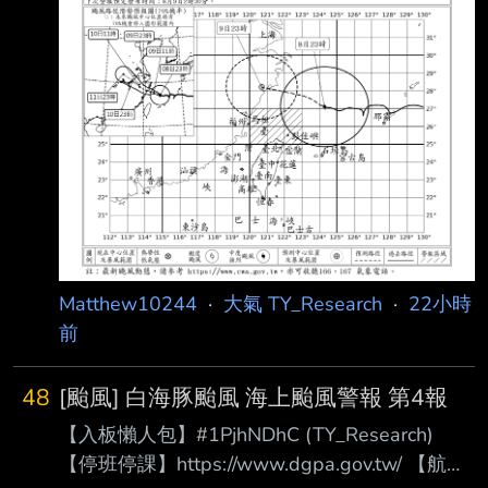
Matthew10244
·
大氣 TY_Research
·
22小時
前
48
[颱風] 白海豚颱風 海上颱風警報 第4報
【入板懶人包】#1PjhNDhC (TY_Research)
【停班停課】https://www.dgpa.gov.tw/ 【航班