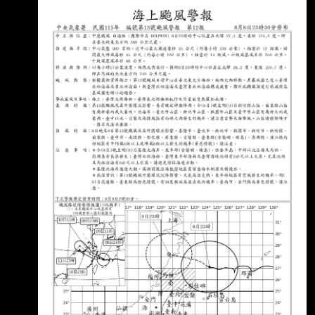
異動】松 山：https://reurl.cc/32W29
桃 園：https://reurl.cc/aWg3l
清泉崗：https://reurl.cc/9Kq2O
小 港：https://reurl.cc/lx2mQ
【追蹤班機】https://reurl.cc/m3R5Y1 【未來天
氣】請移駕telnet://ptt2.cc的weath