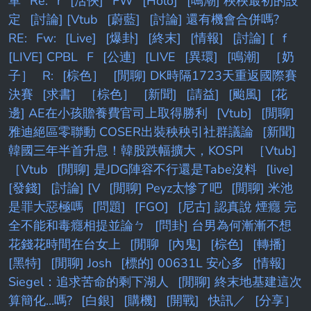
單
Re:
r
[活俠]
FW
[Holo]
[鳴潮] 秧秧最初的設
定
[討論] [Vtub
[蔚藍]
[討論] 還有機會合併嗎?
RE:
Fw:
[Live]
[爆卦]
[終末]
[情報]
[討論] [
f
[LIVE] CPBL
F
[公連]
[LIVE
[異環]
[鳴潮]
［奶
子］
R:
[棕色］
[閒聊] DK時隔1723天重返國際賽
決賽
[求書]
［棕色］
[新聞]
[請益]
[颱風]
[花
邊] AE在小孩贍養費官司上取得勝利
[Vtub]
[閒聊]
雅迪絕區零聯動 COSER出裝秧秧引社群議論
[新聞]
韓國三年半首升息！韓股跌幅擴大，KOSPI
［Vtub]
［Vtub
[閒聊] 是JDG陣容不行還是Tabe沒料
[live]
[發錢]
[討論] [V
[閒聊] Peyz太慘了吧
[閒聊] 米池
是罪大惡極嗎
[問題]
[FGO]
[尼古] 認真說 煙癮 完
全不能和毒癮相提並論ㄅ
[問卦] 台男為何漸漸不想
花錢花時間在台女上
[閒聊
[內鬼]
[棕色]
[轉播]
[黑特]
[閒聊] Josh
[標的] 00631L 安心多
[情報]
Siegel：追求苦命的剩下湖人
[閒聊] 終末地基建這次
算簡化...嗎?
[白銀]
[購機]
[開戰]
快訊／
[分享］