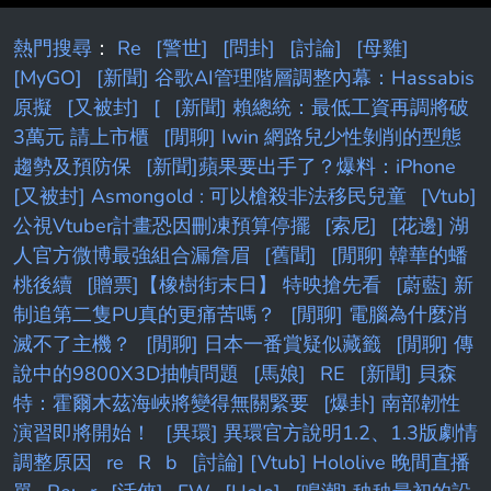
熱門搜尋
：
Re
[警世]
[問卦]
[討論]
[母雞]
[MyGO]
[新聞] 谷歌AI管理階層調整內幕：Hassabis
原擬
[又被封]
[
[新聞] 賴總統：最低工資再調將破
3萬元 請上市櫃
[閒聊] Iwin 網路兒少性剝削的型態
趨勢及預防保
[新聞]蘋果要出手了？爆料：iPhone
[又被封] Asmongold : 可以槍殺非法移民兒童
[Vtub]
公視Vtuber計畫恐因刪凍預算停擺
[索尼]
[花邊] 湖
人官方微博最強組合漏詹眉
[舊聞]
[閒聊] 韓華的蟠
桃後續
[贈票]【橡樹街末日】 特映搶先看
[蔚藍] 新
制追第二隻PU真的更痛苦嗎？
[閒聊] 電腦為什麼消
滅不了主機？
[閒聊] 日本一番賞疑似藏籤
[閒聊] 傳
說中的9800X3D抽幀問題
[馬娘]
RE
[新聞] 貝森
特：霍爾木茲海峽將變得無關緊要
[爆卦] 南部韌性
演習即將開始！
[異環] 異環官方說明1.2、1.3版劇情
調整原因
re
R
b
[討論] [Vtub] Hololive 晚間直播