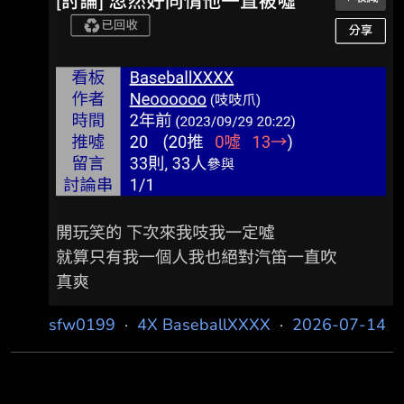
賽季才花大錢買岱安 最不缺捕手的就是你們 何
況這幾年兵役的問題已經不曉得吵多兇了 你
TMD還搞到被炎上成這樣…馬的噁心 - 禁止
cc001225推文 --
sfw0199
·
4X BaseballXXXX
·
2026-07-14