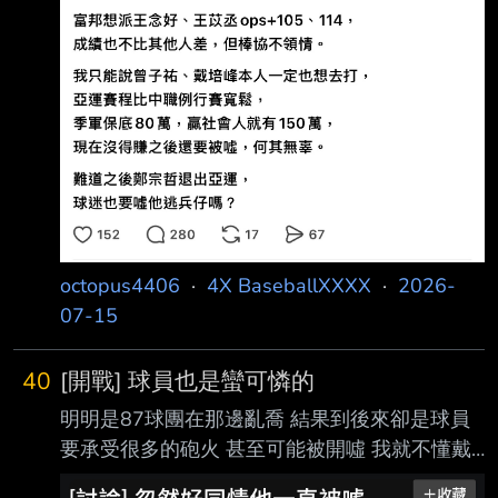
任」 ----- Sent from JPTT on my iPhone --
octopus4406
·
4X BaseballXXXX
·
2026-
07-15
40
[開戰] 球員也是蠻可憐的
明明是87球團在那邊亂喬 結果到後來卻是球員
要承受很多的砲火 甚至可能被開噓 我就不懂戴
是有強到不能放的程度唷？ 好笑的是你富邦休