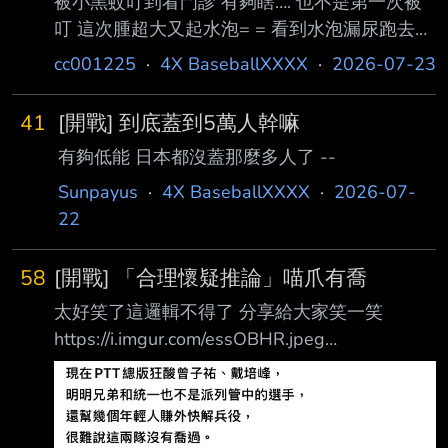
被小黑蚊叮到看門診 有夠瞎…. 也不是第一次被
叮 這次腫超大又起水泡= = 看到水泡漏尿跑去看
醫師 這篇全發 請推 早日康復
cc001225
·
4X BaseballXXXX
·
2026-07-23
QQQQQQQQQQQQ ----- Sent from JPTT on
my iPhone --
41
[開戰] 到底蓋到5萬人幹嘛
有夠低能 日本都沒蓋那麼多人了 --
Sunpayus
·
4X BaseballXXXX
·
2026-07-
22
58
[開戰] 「合理懷疑推論」喵爪有喬
太好笑了這邏輯不得了 分享給大家笑一笑
https://i.imgur.com/essOBHR.jpeg
https://i.imgur.com/uB8f1iP.jpeg
https://i.imgur.com/T1M83Ib.jpeg
https://i.imgur.com/46uVOzT.jpeg 喵五告雖 出
兩個沒列管的主力還要被質疑「沒有盡社會責