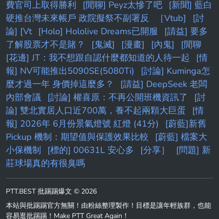
費官司上取得勝利
[閒聊] Peyz太慘了吧
[新聞] 藍白
硬推台灣未來帳戶 政院擬祭不副署反
［Vtub]
[討
論] [Vt
[Holo] Hololive Dreams已開服
[請益] 要多
了解股票才不是賭？
[鬼滅]
[漫畫]
[內鬼]
[閒聊
[花邊] JT：我不想跟自認什麼都知道的人待一起
[情
報] NV可能推出5090SE(5080Ti)
[討論] Kuminga怎
麼才過一年 身價掉這麼多？
[請益] DeepSeek 老闆
內部會議
[討論] 權喜原：不再公開班機資訊了
[討
論] 雙北實居人口近700萬，養不起兩顆大巨蛋
[情
報] 2026年 6月份景氣燈號 紅燈 (41分)
[蔚藍]新舊
Pickup 機制：期望值與保護效果比較
[蔚藍] 檔案大
小保機制
[標的] 00631L 安心多
[分享］
[問題] 新
莊球場真的有很臭嗎
PTT.BEST 批踢踢爆文 © 2026
本站與批踢踢官方無關！由粉絲整理製作！目標是讓年輕族群，也能
容易逛批踢踢！Make PTT Great Again！