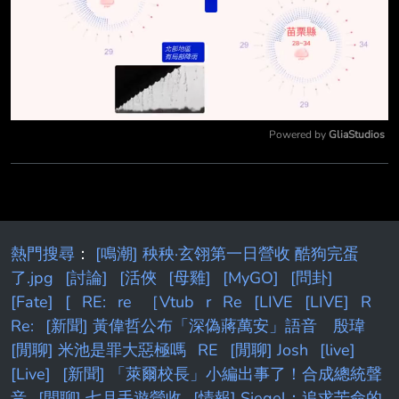
Powered by 
GliaStudios
Mute
熱門搜尋
：
[鳴潮] 秧秧·玄翎第一日營收 酷狗完蛋
了.jpg
[討論]
[活俠
[母雞]
[MyGO]
[問卦]
[Fate]
[
RE:
re
［Vtub
r
Re
[LIVE
[LIVE]
R
Re:
[新聞] 黃偉哲公布「深偽蔣萬安」語音 殷瑋
[閒聊] 米池是罪大惡極嗎
RE
[閒聊] Josh
[live]
[Live]
[新聞] 「萊爾校長」小編出事了！合成總統聲
音
[閒聊] 七月手遊營收
[情報] Siegel：追求苦命的