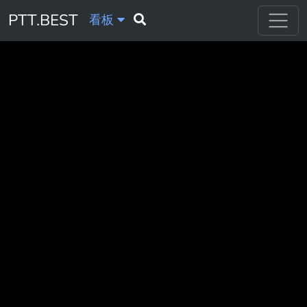
PTT.BEST
看板