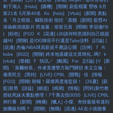
剩下湖人
[Holo]
[購機]
[閒聊] 蔚藍檔案 營收 6月
第21名 5月第40名
Ko
[holo]
[Vtub]
[新聞] 美點
名「月之暗面」竊取技術 指控「蒸餾
[新聞] 藍營AI
深偽賴清德影片 民進黨：假冒元首
[閒聊] 李冠儀FB
(
[棕色]
[FGO
K
[花邊] LBJ談何時意識到自己能超
越MJ
[閒聊] 是JDG陣容不行還是Tabe沒料
[討論] [
[花邊] 杰倫:NBA球員薪資不應該公開
[活俠]
7
R:
kobe
[BGD]
[閒聊] 終末地基建這次算簡化...嗎?
k
[vtub]
[發錢]
F
快訊／
[颱風]
Fw:
[討論] [V
[新
聞] 「萊爾校長」作者竟遭警方敲門關切 朱立立倫：
傷害民主
[黑特]
[LIVE] CPBL
[開戰]
信
[情報
[FGO]
[閒聊] 朗報！羅傑再度進監獄！
[26夏]
[蔚
藍]新舊
[請益]
[鐵道]
[鳴潮]
[情報]
[問卦]新竹教
授砍死妹夫重點整理！7千萬去投0050
[LIVE] CPBL
例行賽
[新聞]
[轉播]
[獵人] 小傑、奇犽最後有達到
旅團級別嗎？
[閒聊]
[無職]
[花邊] AE在小孩贍養