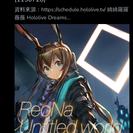
資料來源：https://schedule.hololive.tv/ 綺綺羅羅
薇薇 Hololive Dreams
https://www.youtube.com/watch?
v=5FSi1DQi02o 響咲リオナ 實況野球 2026-27
https://www.youtube.com/watch?
v=f0sNJNVSUI8 アステル・レダ 腐蝕
https://www.youtube.com/watch?v=untk_pKIfqE
Syrios等多人 APEX https://www.youtube.