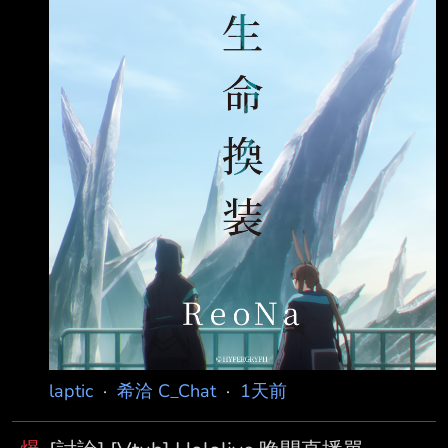
v=JxGQ6kxV24A 預告實況 08:15 萬象院八卦 樂
隊之戰：里夫森之怒
https://www.youtube.com/watch?
v=VI3cNykw53o 09:00 Flayon 第三版初揭露
https://www.youtube.com/watch?
v=skWCrUcZEU8 儒烏風亭らでん 自習室
https:/
laptic
·
希洽 C_Chat
·
1天前