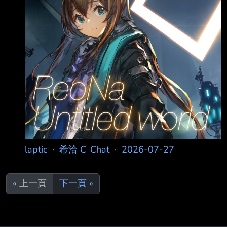
大告知 https://www.youtube.com/watch?
v=RCTQ_xSa5r4 AZKi、戌神ころね、雪花ラミ
ィ 彼方深愛過的女人們 ～直到現
laptic
·
希洽 C_Chat
·
2026-07-27
« 上一頁
下一頁 »