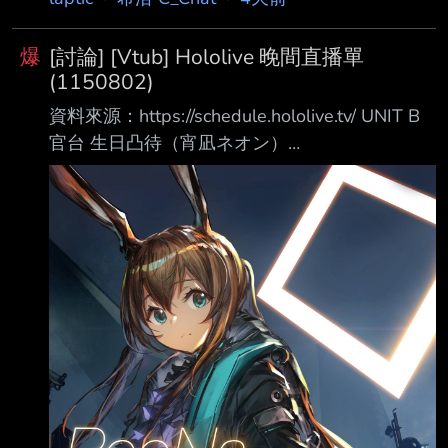
爆
[討論] [Vtub] Hololive 晚間直播單
(1150802)
資料來源：https://schedule.hololive.tv/ UNIT B
官台 生日凸待（宵凪ネオン）
https://www.youtube.com/watch?
v=ydMK3hE3Q4o アステル・レダ 等多人 腐蝕
https://www.youtube.com/watch?
v=N4zsXxYMNvU 綺綺羅羅薇薇 Final Fantasy
VII 重製版 https://www.youtube.com/watch?
v=mkRMphI5oJM 風真いろは Final Fantasy XIV