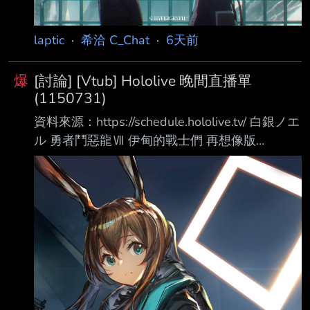
laptic
·
希洽 C_Chat
·
6天前
爆
[討論] [Vtub] Hololive 晚間直播單
(1150731)
資料來源：https://schedule.hololive.tv/ 白銀ノエ
ル 勇者鬥惡龍Ⅶ 伊甸的戰士們 再想像版
https://www.youtube.com/watch?v=zttjhBQtjL0
夜十神封魔 斯普拉遁 塗擊隊
https://www.youtube.com/watch?
v=u6yHpyhHLgU 綺綺羅羅薇薇 Hololive
Dreams https://www.youtube.com/watch?
v=YzSIyY3gaoQ HoloAN官台 「花開怒放＊寧寧
超開花！」公演同