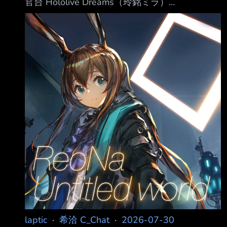
官台 Hololive Dreams（玲銘ミラ）
https://www.youtube.com/watch?
v=vQJtgRdP4b4 綺綺羅羅薇薇 （同上）
https://www.youtube.com/watch?
v=DCW0CvsJAnw 桃鈴ねね 公演後回顧雜談
https://www.youtube.com/watch?
v=bFdAkSw3FGY 虎金妃笑虎 「奈爾樂眠」工
商 https://www.youtu
laptic
·
希洽 C_Chat
·
2026-07-30