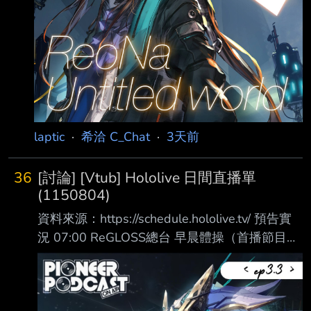
laptic
·
希洽 C_Chat
·
3天前
36
[討論] [Vtub] Hololive 日間直播單
(1150804)
資料來源：https://schedule.hololive.tv/ 預告實
況 07:00 ReGLOSS總台 早晨體操（首播節目）
https://www.youtube.com/watch?
v=LK6D6Mo9AKk ＊原定還有古石碧珠的《惡
靈古堡Ⅳ》，但因為身體不舒服的關係，而取消