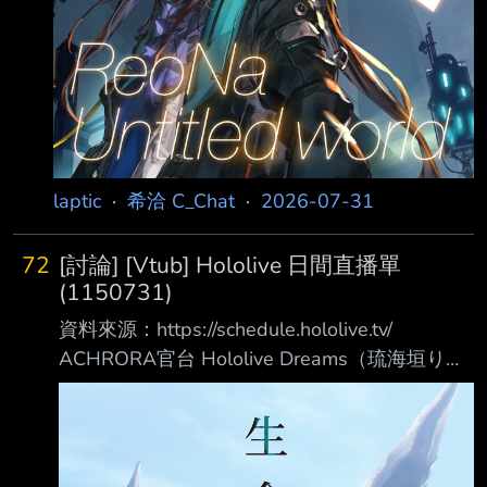
laptic
·
希洽 C_Chat
·
2026-07-31
72
[討論] [Vtub] Hololive 日間直播單
(1150731)
資料來源：https://schedule.hololive.tv/
ACHRORA官台 Hololive Dreams（琉海垣りら
ら） https://www.youtube.com/watch?
v=hMrqrmsl6lk 預告實況 07:00 Crimzon 矮人要
塞 https://www.youtube.com/watch?v=Lf5r-
WpK4tE 古石碧珠 雜談（會員限定）