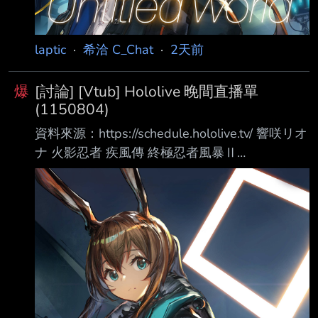
laptic
·
希洽 C_Chat
·
2天前
爆
[討論] [Vtub] Hololive 晚間直播單
(1150804)
資料來源：https://schedule.hololive.tv/ 響咲リオ
ナ 火影忍者 疾風傳 終極忍者風暴Ⅱ
https://www.youtube.com/watch?
v=gQ_nUUdiDwo 綺綺羅羅薇薇 超級瑪利歐 耀
西島 https://www.youtube.com/watch?
v=kw1TzX8ZYZs Zeta 《假面騎士ZEZTZ》第十
四話至第十八話 同時視聽
https://www.youtube.com/watch?
v=tMo6o2kGHuM アステル・レダ 等多人 腐蝕
ht