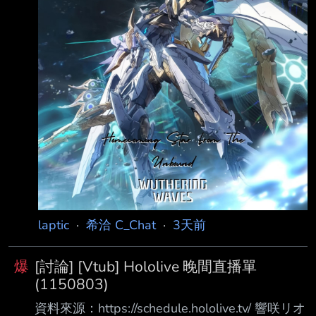
了 09:00 儒烏風亭らでん 自習室
https://www.youtube.com/watch?
v=M8XGagAzSWM 11:00 ACHRORA官台
【混亂合輯】神抽×強烈零×叢林？！個性大跋
涉！（由比河ひなみ）
laptic
·
希洽 C_Chat
·
3天前
爆
[討論] [Vtub] Hololive 晚間直播單
(1150803)
資料來源：https://schedule.hololive.tv/ 響咲リオ