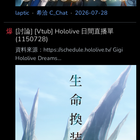
laptic
·
希洽 C_Chat
·
2026-07-28
爆
[討論] [Vtub] Hololive 日間直播單
(1150728)
資料來源：https://schedule.hololive.tv/ Gigi
Hololive Dreams
https://www.youtube.com/watch?
v=iSwYbJ5Ajzc 預告實況 10:00 古石碧珠 （同
上） https://www.youtube.com/watch?v=wAe8-
VxzQpY 夏色まつり （同上）
https://www.youtube.com/watch?
v=BxaTkJQhRaQ 11:00 ACHRORA官台 【活動
一個月紀念】不明解禁 兼 彼此間