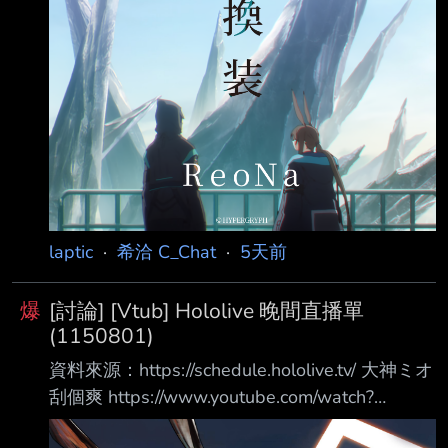
https://www.youtube.com/watch?v=DRx9VfC
laptic
·
希洽 C_Chat
·
5天前
爆
[討論] [Vtub] Hololive 晚間直播單
(1150801)
資料來源：https://schedule.hololive.tv/ 大神ミオ
刮個爽 https://www.youtube.com/watch?
v=iYya3WqRjxM ロボ子さん、アキロゼ 等多人