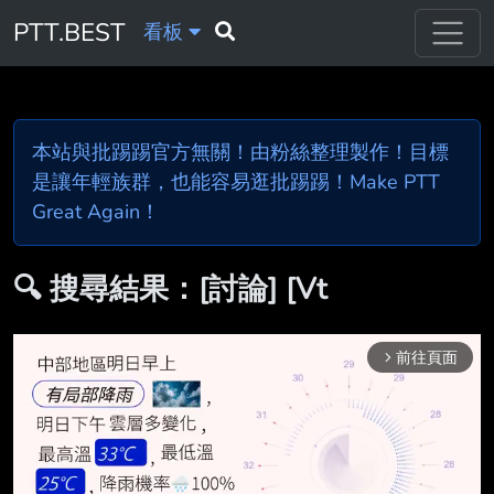
PTT.BEST
看板
本站與批踢踢官方無關！由粉絲整理製作！目標
是讓年輕族群，也能容易逛批踢踢！Make PTT
Great Again！
🔍 搜尋結果：[討論] [Vt
前往頁面
arrow_forward_ios