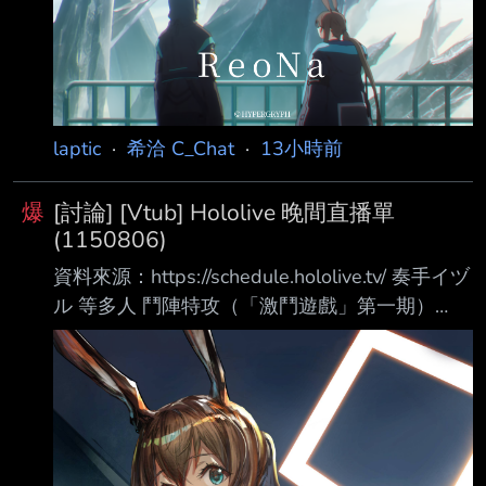
laptic
·
希洽 C_Chat
·
13小時前
爆
[討論] [Vtub] Hololive 晚間直播單
(1150806)
資料來源：https://schedule.hololive.tv/ 奏手イヅ
ル 等多人 鬥陣特攻（「激鬥遊戲」第一期）
https://www.youtube.com/watch?v=dz7lffgGd5c
大神ミオ 歌回 https://www.youtube.com/watch?
v=jbu_zJtuMU0 常闇トワ 快打旋風Ⅵ
https://www.youtube.com/watch?v=-
Kn4_NE1F3E 綺綺羅羅薇薇 超級瑪利歐 耀西島
https://www.youtube.com/wa