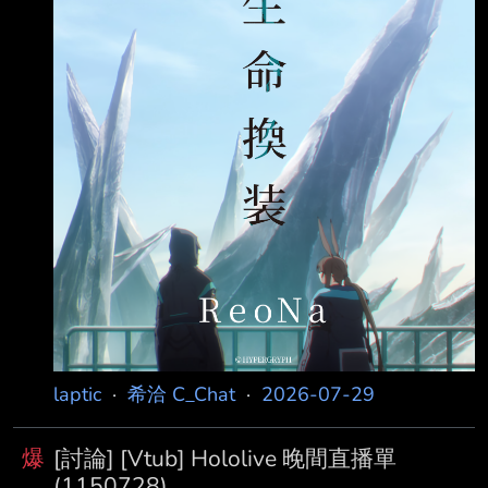
靈古堡Ⅳ https://www.youtube.com/watch?
v=nr93sv64T-E Crimzon 早晨拿鐵
https://www.youtube.com/watch?
v=zGHZlHWFKi4 08:00 森美聲 暑假結束雜談
https://www.you
laptic
·
希洽 C_Chat
·
2026-07-29
爆
[討論] [Vtub] Hololive 晚間直播單
(1150728)