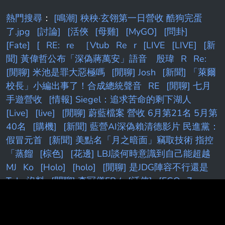
熱門搜尋
：
[鳴潮] 秧秧·玄翎第一日營收 酷狗完蛋
了.jpg
[討論]
[活俠
[母雞]
[MyGO]
[問卦]
[Fate]
[
RE:
re
［Vtub
Re
r
[LIVE
[LIVE]
[新
聞] 黃偉哲公布「深偽蔣萬安」語音 殷瑋
R
Re:
[閒聊] 米池是罪大惡極嗎
[閒聊] Josh
[新聞] 「萊爾
校長」小編出事了！合成總統聲音
RE
[閒聊] 七月
手遊營收
[情報] Siegel：追求苦命的剩下湖人
[Live]
[live]
[閒聊] 蔚藍檔案 營收 6月第21名 5月第
40名
[購機]
[新聞] 藍營AI深偽賴清德影片 民進黨：
假冒元首
[新聞] 美點名「月之暗面」竊取技術 指控
「蒸餾
[棕色]
[花邊] LBJ談何時意識到自己能超越
MJ
Ko
[Holo]
[holo]
[閒聊] 是JDG陣容不行還是
Tabe沒料
[閒聊] 李冠儀FB (
[活俠]
[FGO
7
[Vtub]
K
[討論] [
kobe
[閒聊] 終末地基建這次算
簡化...嗎?
[花邊] 杰倫:NBA球員薪資不應該公開
[BGD]
R:
[颱風]
[新聞] 「萊爾校長」作者竟遭警方