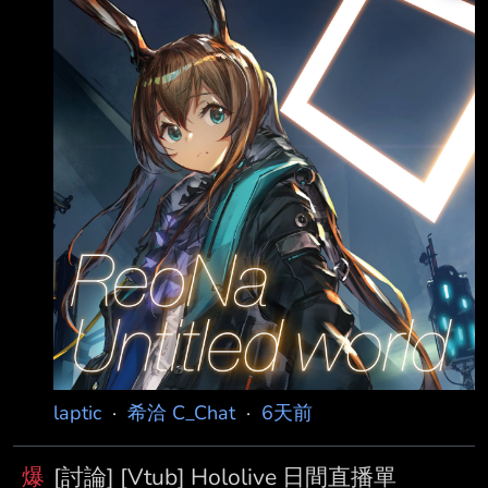
雀魂（「漢義聯賽」第八週）
https://www.youtube.com/watch?
v=2SAE_pqldQg
https://www.youtube.com/watch?
v=NzOG237Jrms 綺綺羅羅薇薇 Final Fantasy
VII 重製版 https://www.youtube.c
laptic
·
希洽 C_Chat
·
6天前
爆
[討論] [Vtub] Hololive 日間直播單