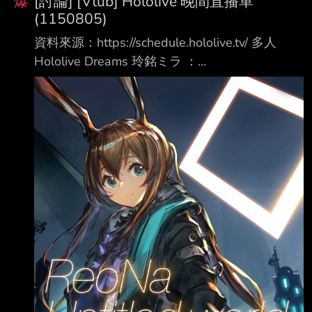
爆
[討論] [Vtub] Hololive 晚間直播單
(1150805)
資料來源：https://schedule.hololive.tv/ 多人
Hololive Dreams 玲銘ミラ ：
https://www.youtube.com/watch?
v=CtQ_15HfY_M （UNIT B官台） 白銀ノエル：
https://www.youtube.com/watch?
v=5bnELTTvpuk 綺綺羅羅薇薇：
https://www.youtube.com/watch?
v=nAoPfknYdjA 博衣こより 全速策騎
https://www.youtube.com/watc