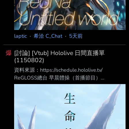
laptic
·
希洽 C_Chat
·
5天前
爆
[討論] [Vtub] Hololive 日間直播單
(1150802)
資料來源：https://schedule.hololive.tv/
ReGLOSS總台 早晨體操（首播節目）
https://www.youtube.com/watch?
v=9ZAbUtC901I 古石碧珠 Hololive Dreams
https://www.youtube.com/watch?
v=Tb0VDntrQJ4 預告實況 08:50 荒咬オウガ
《靜岡出發☆福岡抵達！DOGENGERS環遊之
旅》第四話 同時視聽