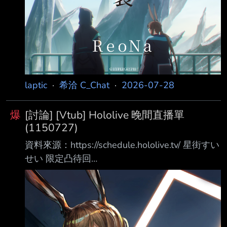
laptic
·
希洽 C_Chat
·
2026-07-28
爆
[討論] [Vtub] Hololive 晚間直播單
(1150727)
資料來源：https://schedule.hololive.tv/ 星街すい
せい 限定凸待回
https://www.youtube.com/watch?
v=bDGR8wWkkfI 博衣こより Hololive Dreams
https://www.youtube.com/watch?
v=8UpcIMKCevg 預告實況 19:00 さくらみこ 重