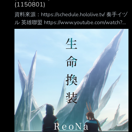
(1150801)
資料來源：https://schedule.hololive.tv/ 奏手イヅ
ル 英雄聯盟 https://www.youtube.com/watch?
v=mw8XV1P8l6w 預告實況 07:00 ReGLOSS總
台 電台體操時間（首播節目）
https://www.youtube.com/watch?
v=5VaKS2rSDgM 08:00 森美聲 美國卡車模擬
器：德克薩斯篇
https://www.youtube.com/watch?
v=J3G4zr8LyFs 09:00 Baelz Hololiv