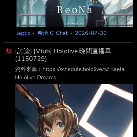
laptic
·
希洽 C_Chat
·
2026-07-30
爆
[討論] [Vtub] Hololive 晚間直播單
(1150729)
資料來源：https://schedule.hololive.tv/ Kaela
Hololive Dreams
https://www.youtube.com/watch?
v=lnfApqsyeeM 預告實況 19:00 綺綺羅羅薇薇
ASMR（試聽段）
https://www.youtube.com/watch?
v=7xpXWMRE4r4 多人 貓咪郵政 白上フブキ ：
https://www.youtube.com/watch?
v=O2MwNSUe0S8 不知火フレア：