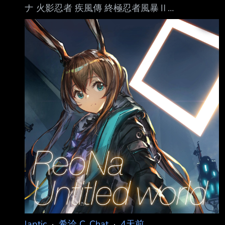
ナ 火影忍者 疾風傳 終極忍者風暴Ⅱ
https://www.youtube.com/watch?
v=gokwtyh4G_8 綺綺羅羅薇薇 超級變色龍
https://www.youtube.com/watch?v=90J4KKSex-
A 桃鈴ねね 漢字檢定
https://www.youtube.com/watch?
v=SIlH4P5SICE ロボ子さん 生日公演後回顧
https://www.youtube.com/watc
laptic
·
希洽 C_Chat
·
4天前