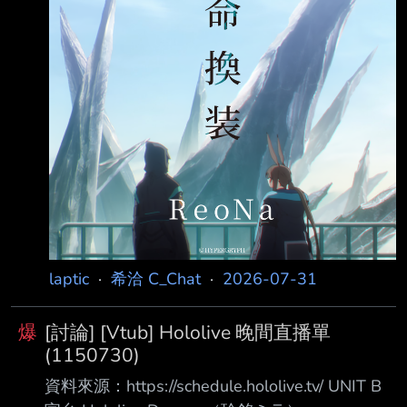
https://www.youtube.com/watch?
v=SXuzMygAO-M 諾薇拉詩織 有聲漫畫「進入
虛無」
laptic
·
希洽 C_Chat
·
2026-07-31
爆
[討論] [Vtub] Hololive 晚間直播單
(1150730)
資料來源：https://schedule.hololive.tv/ UNIT B