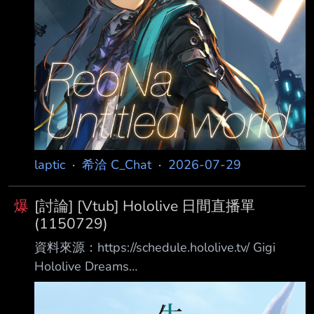
https://www.yout
laptic
·
希洽 C_Chat
·
2026-07-29
爆
[討論] [Vtub] Hololive 日間直播單
(1150729)
資料來源：https://schedule.hololive.tv/ Gigi
Hololive Dreams
https://www.youtube.com/watch?
v=ECpmH_qY8Lk 預告實況 07:00 古石碧珠 惡