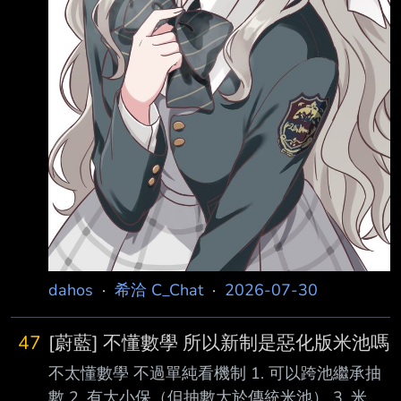
dahos
·
希洽 C_Chat
·
2026-07-30
47
[蔚藍] 不懂數學 所以新制是惡化版米池嗎
不太懂數學 不過單純看機制 1. 可以跨池繼承抽
數 2. 有大小保（但抽數大於傳統米池） 3. 米池