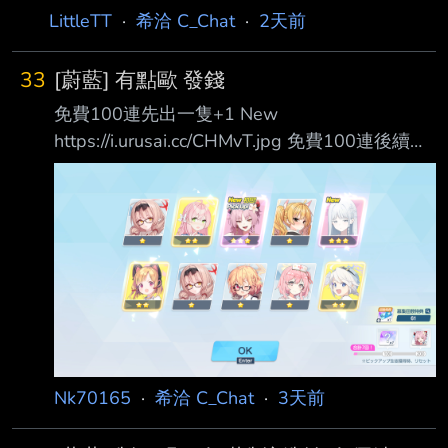
LittleTT
·
希洽 C_Chat
·
2天前
33
[蔚藍] 有點歐 發錢
免費100連先出一隻+1 New
https://i.urusai.cc/CHMvT.jpg 免費100連後續雖
然沒出 但想說拿返還券順便湊點累積點數給明
天的Fes池 結果另一隻也出了
https://i.urusai.cc/syAH8.jpg 結果兩隻都沒用到
這次新的小保 (而且後續想說繼續抽拿返還10連
結果是又出PU，最後根本沒累積到多少給Fes池
因為錢不多 前10樓不論推噓箭頭各100P -- 兩
隻都前100就出了，這樣跟數學無關吧 當然要說
就是有吃到返還10抽的紅利就是了
Nk70165
·
希洽 C_Chat
·
3天前