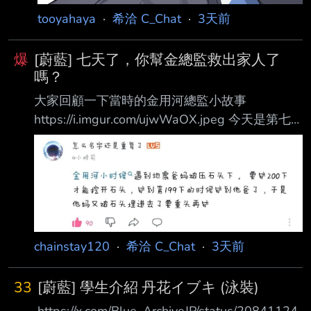
tooyahaya
·
希洽 C_Chat
·
3天前
爆
[蔚藍] 七天了，你幫金總監救出家人了
嗎？
大家回顧一下當時的金用河總監小故事
https://i.imgur.com/ujwWaOX.jpeg 今天是第七
天了，也是免費100抽結束 不包含第100抽，這
段期間我出了5彩全部都是路人 還是沒有成功的
救出金總監的家人 而且這個機制也是不負所托的
在第100抽的時候歪了 畢竟以前玩鐵道跟現在玩
鳴潮最常看見的就是白爛小保歪了 所以大家今天
有成功救出金總監的家人嗎？
chainstay120
·
希洽 C_Chat
·
3天前
https://i.imgur.com/L6YoDwX.png -- 檔案最棒的
MommyDaughterWife 最強的頂級白毛傲嬌蘿莉
33
[蔚藍] 學生介紹 丹花イブキ (泳裝)
h
https://x.com/Blue_ArchiveJP/status/20841124