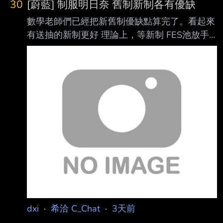
30
[蔚藍] 制服明日奈 舊制新制各有優缺
數學老師們已經把新舊制優缺點算完了。看起來
有送抽的新制更好 理論上，等新制 FES池放手
撈CP值最高，遲早把洞補滿 只是有東西蒙蔽了
我的雙眼。 唉。還是下池了
https://i.meee.com.tw/M91zGKZ.png
https://i.meee.com.tw/1XdOEn3.png 只要歐一
點，就不用挑新舊制(被揍 每三人50P，發10人
希望兩周後FOX小隊池還能再歐一把 --
dxi
·
希洽 C_Chat
·
3天前