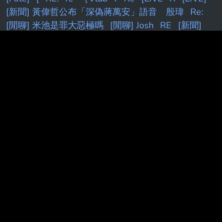
[新聞] 黃偉哲公布「深偽蔣萬安」語音 殷瑋
Re:
[閒聊] 米池是罪大惡極嗎
[閒聊] Josh
RE
[新聞]
「萊爾校長」小編出事了！合成總統聲音
[live]
[Live]
[閒聊] 七月手遊營收
[情報] Siegel：追求苦
命的剩下湖人
[閒聊] 蔚藍檔案 營收 6月第21名 5月
第40名
[購機]
[新聞] 美點名「月之暗面」竊取技術
指控「蒸餾
[新聞] 藍營AI深偽賴清德影片 民進黨：
假冒元首
[閒聊] 李冠儀FB (
[Holo]
[花邊] LBJ談何
時意識到自己能超越MJ
Ko
[閒聊] 是JDG陣容不行還
是Tabe沒料
[棕色]
[holo]
[FGO
[討論] [
[花邊]
杰倫:NBA球員薪資不應該公開
[Vtub]
K
[活俠]
7
[閒聊] 終末地基建這次算簡化...嗎?
kobe
[BGD]
R:
[vtub]
[發錢]
快訊／
[颱風]
[討論] [V
Fw:
[新聞]
「萊爾校長」作者竟遭警方敲門關切 朱立立倫：傷害
民主
k
[情報
[閒聊] 朗報！羅傑再度進監獄！
[26
夏]
[蔚藍]新舊
[黑特]
[LIVE] CPBL
[開戰]
F