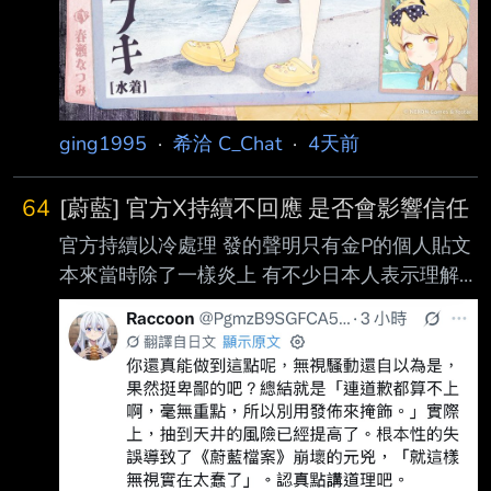
ging1995
·
希洽 C_Chat
·
4天前
64
[蔚藍] 官方X持續不回應 是否會影響信任
官方持續以冷處理 發的聲明只有金P的個人貼文
本來當時除了一樣炎上 有不少日本人表示理解
但最近只有排程 完全不說明拿掉井的行為 開始
有日本人不諒解 https://i.imgur.com/kfNjv6T.png
https://i.imgur.com/A5JftbM.png 連結：
https://x.com/blue_archivejp/status/208338725
8111934465?s=46 再持續下去 金p說的恢復信
任真的能成真嗎 --