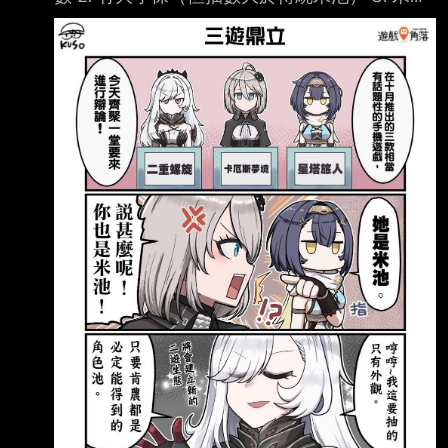
有漸進式調升機率 檔案沒有 看起來就是米池的
下位版本？ 不太懂數學 所以檔案新制算是惡化
版米池嗎 --