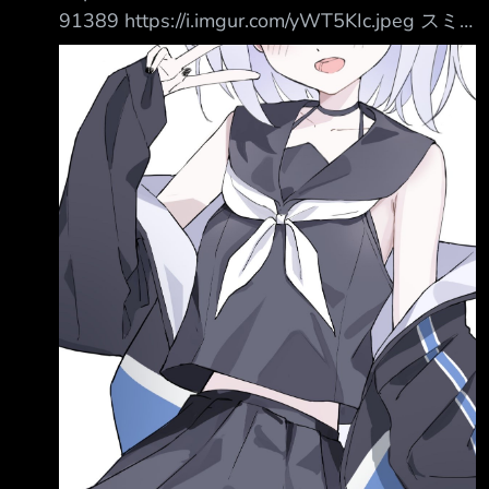
91389 https://i.imgur.com/yWT5KIc.jpeg スミ
カ的圖持續增長 本次大黑馬，明明穿的看起來
很正常 但看起來就是非常色 特別是黑色指甲
油，實在是畫龍點睛 為什麼能想到設計成塗黑
色指甲油啊，哪個繪師快點出來認領，我真的是
要抓起來狠狠稱讚
https://x.com/izuoku_/status/20838496542368
52338 https://i.imgur.com/qlCdPZk.j