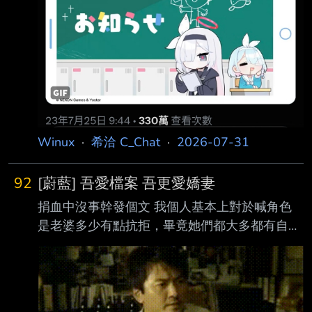
Winux
·
希洽 C_Chat
·
2026-07-31
92
[蔚藍] 吾愛檔案 吾更愛嬌妻
捐血中沒事幹發個文 我個人基本上對於喊角色
是老婆多少有點抗拒，畢竟她們都大多都有自己
喜歡的人， 而我沒辦法說自己跟檔案老師、趙
活、右田雙鐵、將臣還是任何一個主角一樣，
所以頂多喊喊這角色真婆，然後轉頭翻本本。
前言一堆廢話，總之前陣子終於說服我嬌小的愛