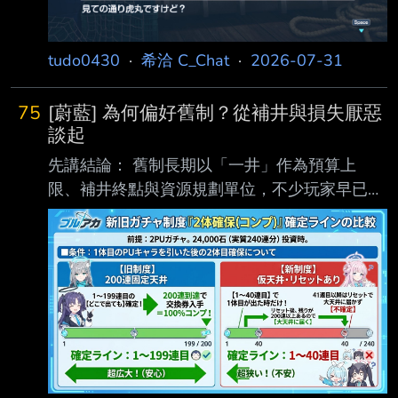
tudo0430
·
希洽 C_Chat
·
2026-07-31
75
[蔚藍] 為何偏好舊制？從補井與損失厭惡
談起
先講結論： 舊制長期以「一井」作為預算上
限、補井終點與資源規劃單位，不少玩家早已習
慣用這套 方式決定何時繼續、何時停手。新制
改變了這條完成路徑，也讓部分玩家面臨「同樣
的運 氣放在舊制可以雙收，新制卻少一隻」的
具體結果。因此，這次反彈未必來自玩家不懂期
望值，更可能是既有的抽卡策略失效，加上受損
案例帶來的懊惱遠比平均收益改善更有感 。
一、固定自付 200 抽，兩種制度差多少？ 以下
數字來自簡化模型。 玩家先抽其中一名 PU，取