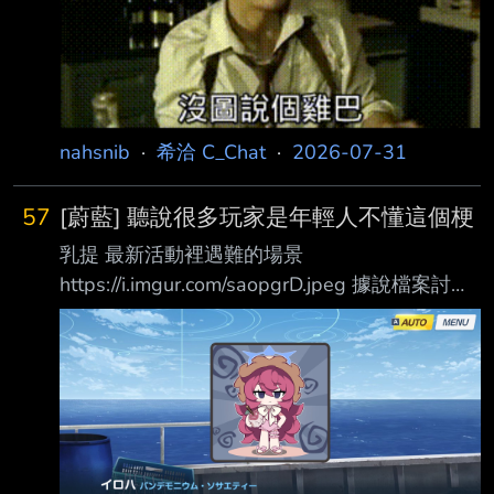
妻cosplay成妃姬了， 深愛的人cosplay 成最愛
的角色之一，此生無憾 沒圖，未來大概也不會
出展，別問。 以下抽十個發219P，再抽十個發
142P ----- Sent from JPTT on my Google Pixel
9a. -- --
nahsnib
·
希洽 C_Chat
·
2026-07-31
57
[蔚藍] 聽說很多玩家是年輕人不懂這個梗
乳提 最新活動裡遇難的場景
https://i.imgur.com/saopgrD.jpeg 據說檔案討論
區很多人get不到這個梗
https://i.imgur.com/rrJheVb.jpeg 真的嗎 原來我
已經不年輕了嗎 有西洽沒有！？
https://x.com/saho45_45/status/20825000610
87625626 https://i.imgur.com/tzR5TeY.jpeg 盯
https://x.com/nuinui0300/status/20827804118
0628