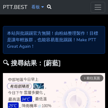
PTT.BEST
看板
本站與批踢踢官方無關！由粉絲整理製作！目標
是讓年輕族群，也能容易逛批踢踢！Make PTT
Great Again！
🔍 搜尋結果：[蔚藍]
前往頁面
arrow_forward_ios