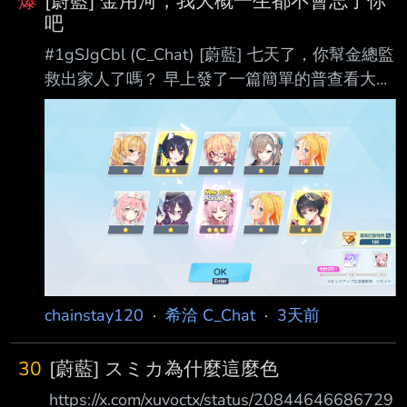
爆
[蔚藍] 金用河，我大概一生都不會忘了你
吧
#1gSJgCbl (C_Chat) [蔚藍] 七天了，你幫金總監
救出家人了嗎？ 早上發了一篇簡單的普查看大家
有沒有救出金總監的家人 結果中午回家開你遊上
來把巨大的邪惡抽回來 很幸運的不是199這種數
字出貨 https://i.imgur.com/942Bmq2.png 但幹
他媽的我是188出貨，操你媽的 這0.7%是我憑自
己本事抽出來的結果貢獻被全部歸零 100抽的
5050沒出貨之後就根本不稀罕有沒有送那40抽
了 我有能力補滿到200的話誰會在意那個40 就
是營運弄來安撫你但實際上安撫不了一點 本來這
種
chainstay120
·
希洽 C_Chat
·
3天前
30
[蔚藍] スミカ為什麼這麼色
https://x.com/xuvoctx/status/20844646686729