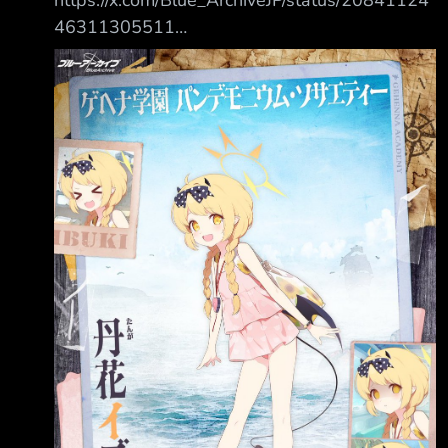
46311305511
https://pbs.twimg.com/media/HOxBOLpaUAAz
xzK.jpg 【生徒紹介】 初めて来る海に期待で胸
を躍らせている「万魔殿」の議員、イブキさ
ん。 今回の旅行は「万魔殿」の皆さんが用意
してくれた贈り物で、たくさん可愛がられ、愛
さ れているイブキさんですが、それに甘える
ことなく、自分の役目をしっかり果たそうと今
日も勉学に励んでいるみたいです♪ 「ここから
ここまでぜー