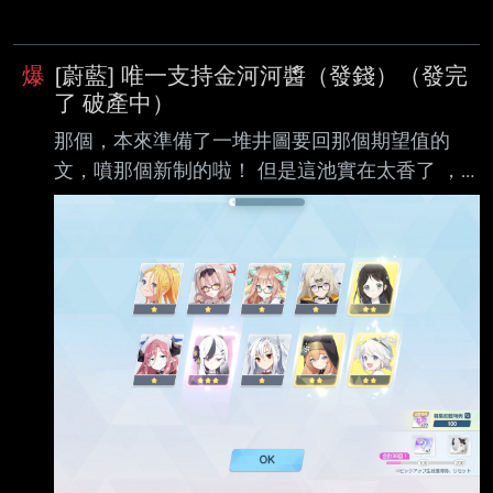
爆
[蔚藍] 唯一支持金河河醬（發錢）（發完
了 破產中）
那個，本來準備了一堆井圖要回那個期望值的
文，噴那個新制的啦！ 但是這池實在太香了 ，
又蘿又香還又歐，怎麼辦，噴不下去了！ 唯一支
持金河河！ 70抽10虹6new，抽抽出虹.等等研究
一下怎麼發錢，一人50p發到沒，有教學嗎？
https://i.imgur.com/mKZat49.png
https://i.imgur.com/rN4yQuA.png
https://i.imgur.com/5ZrTOyI.png
https://i.imgur.com/Eh4SJVW.png https://i.imgur