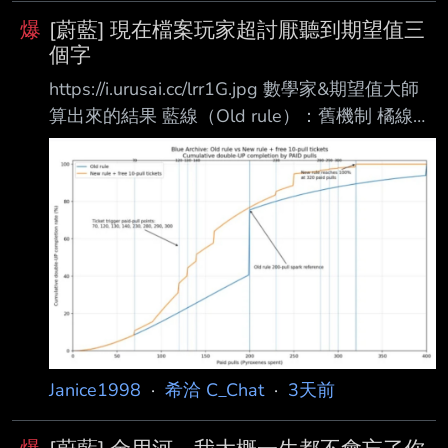
爆
[蔚藍] 現在檔案玩家超討厭聽到期望值三
個字
https://i.urusai.cc/lrr1G.jpg 數學家&期望值大師
算出來的結果 藍線（Old rule）：舊機制 橘線
（New rule + free 10-pull tickets）：新機制 +
活動送的10連券 X軸 已經花掉的付費抽數（Paid
pulls） 也就是你實際花青輝石抽了幾抽 Y軸 已
完成雙UP（兩隻PU都拿到）的機率 可以看到新
制度成功率一直比舊的藍線高 ======= 大家都
學過數學 期望值的概念也不是不懂 期望值大師
說的結論可能沒錯 但抽卡的實際體驗卻變成一坨
我看X一
Janice1998
·
希洽 C_Chat
·
3天前