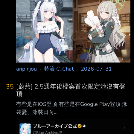
https://i.imgur.com/H4RtYvP.jpeg 問題來了 請問
誰會說出想襲擊老師的話？ 不好說 兩邊感覺都
已經說過了.mp3 通りすがりのモブ「あの２
人、あんなに急いでどこに行くんだろ
う……？」 https://i.imgur.com/gjYFkQB.jpeg 那
兩個人 匆匆忙忙要去哪呢？ 雷普的路上唄 もう
ダメだ……おしまい
anpinjou
·
希洽 C_Chat
·
2026-07-31
35
[蔚藍] 2.5週年後檔案首次限定池沒有登
頂
有些是在iOS登頂 有些是在Google Play登頂 泳
裝憂、泳裝日向
https://i.imgur.com/zZW5gC6.jpeg 真琴、禮服
亞子 https://i.imgur.com/fzwnT6Q.jpeg 泳裝沙