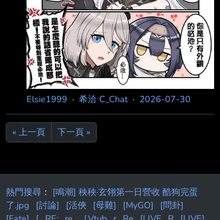
Elsie1999
·
希洽 C_Chat
·
2026-07-30
« 上一頁
下一頁 »
熱門搜尋
：
[鳴潮] 秧秧·玄翎第一日營收 酷狗完蛋
了.jpg
[討論]
[活俠
[母雞]
[MyGO]
[問卦]
[Fate]
[
RE:
re
［Vtub
r
Re
[LIVE
R
[LIVE]