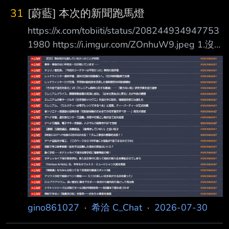
31
[蔚藍] 本次的新聞跑馬燈
https://x.com/tobiiti/status/208244934947753
1980 https://i.imgur.com/ZOnhuW9.jpeg 1.沒
有任何事件、事故，和平的一天持續中… 2.【訂
正】確認今天採訪班沒有出勤。 3.潔莉諾書記
長：「這次的政變很和平呢。」獲得了罕見的高
評價。 4.赤冬聯邦學園將試行週休五日，並同意
每天工作24小時。 5.赤冬機場活用行李箱X光進
行免費整形外科檢查。 6.「有那筆錢不如拿去買
煙火」vs「違反千年精神的暴論」…圍繞著「不
會掉落的櫻花」的 研究預
gino861027
·
希洽 C_Chat
·
2026-07-30