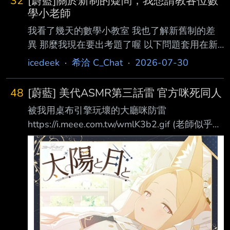
32
[蔚藍]關於新制的疑問，我想請教各位數
學小老師
我看了幾天的數學小教室 我也了解新舊制的差
異 那麼我現在要出考題了喔 以下問題套用在新
制上，請各位數學小老師可以解惑 案例一
icedeek
·
希洽 C_Chat
·
2026-07-30
https://imgur.com/E8pi5zZ
https://imgur.com/TfdIei3
48
[蔚藍] 美代ASMR第三話雷 官方咪死同人
https://imgur.com/7RiM6Ch
被我用桌布引擎玩壞的大廳咪防雷
https://imgur.com/9GQGIVH 請問 我要花多少母
https://i.meee.com.tw/wmlK3b2.gif (老師似乎在
石+石頭+金錢才能湊出如下圖練度的戰央呢?(依
狂獵的路上過勞倒，被美代撿回去了) 「老師?為
序用舊制/新制分別回答)
什麼要試著出去呢?」 「身體怎麼樣?有哪裡不舒
https://imgur.com/0hDPmw9 案例二
服嗎?」 「真是太好了。不能勉強喔，請回到床
https://imgur
上」 「對喔，這是我的房間...正確的說是『我
們』的房間」 「雖然是我的床，リツ跟フユ今
晚都睡在其他人那邊，請不用擔心」 「想照顧
倒下的老師，所以就把您帶到我的房間了」