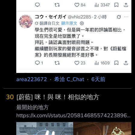
area223672
·
希洽 C_Chat
·
6天前
30
[蔚藍] 咪！與 咪！相似的地方
最開始的地方
https://x.com/i/status/2058146855742238963
「はい、先生を襲います」 貴方は、どちらの
声で聴こえましたか？