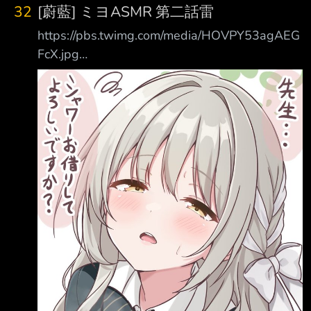
32
[蔚藍] ミヨASMR 第二話雷
https://pbs.twimg.com/media/HOVPY53agAEG
FcX.jpg
https://x.com/crouchingstart1/status/20821576
96305000789 某天，ミヨ帶點心來夏萊值(有
說點心不是非正規管道弄來的) 但ミヨ來不是幫
忙工作而是老師硬排值日過來的 據ミヨ說她必
需在這一、二天內把稿子寫完 問老師真的沒關
係嗎？像她這樣過來會不會打擾夏萊的工作或其
它值班的人？ 老師說不會，ミヨ說因為夏萊的
環境太完美了 安靜又安全、又有飲食也不用擔
心被打擾而且沒有門