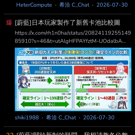
得後立即切換到另一名 PU 池。單一當期 PU 機
HeterCompute
·
希洽 C_Chat
·
2026-07-30
率按 0.7% 計 算。新制取
爆
[蔚藍]日本玩家製作了新舊卡池比較圖
https://x.com/rh1n0ha/status/20824119255149
85910?s=46&t=utAlgHFPAYfztM-UOdalbA
https://i.imgur.com/YqoPbqk.png 這玩家想法基
本上跟我感受的差不多 你舊的凹一次200內中獎
跟 新的凹兩次100各50%機率中獎 人是受情緒
價值影響的不合理生物 就問你想不爽一次還是不
爽兩次? 後者就是很明顯變數更多還會不自覺的
拉高你的平均抽數 => 最終目的 改賣角色碎片 跟
製造石 的目的也很明顯是為了中高課長群
shiki1988
·
希洽 C_Chat
·
2026-07-30