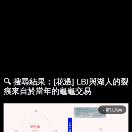
🔍 搜尋結果：[花邊] LBJ與湖人的裂
痕來自於當年的龜龜交易
前往頁面
arrow_forward_ios