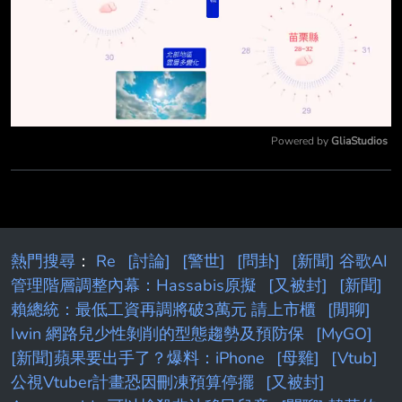
Powered by 
GliaStudios
Mute
熱門搜尋
：
Re
[討論]
[警世]
[問卦]
[新聞] 谷歌AI
管理階層調整內幕：Hassabis原擬
[又被封]
[新聞]
賴總統：最低工資再調將破3萬元 請上市櫃
[閒聊]
Iwin 網路兒少性剝削的型態趨勢及預防保
[MyGO]
[新聞]蘋果要出手了？爆料：iPhone
[母雞]
[Vtub]
公視Vtuber計畫恐因刪凍預算停擺
[又被封]