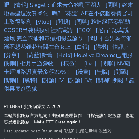
吧
[情報] Siegel：追求苦命的剩下湖人
[閒聊] 終末
地基建這次算簡化...嗎?
[花邊] AE在小孩贍養費官司
上取得勝利
[Vtub]
[問題]
[閒聊] 雅迪絕區零聯動
COSER出裝秧秧引社群議論
[FGO]
[尼古] 認真說
煙癮 完全不能和毒癮相提並論ㄅ
[問卦] 台男為何漸
漸不想花錢花時間在台女上
[白銀]
[購機]
快訊／
[分享］
[蔚藍]新舊
[Holo] Hololive Dreams已開服
[閒聊] 七月手遊營收
［棕色］
[live]
[閒聊] NV顯
卡經通路證實最多漲20%！
[漫畫]
[無職]
[開戰]
[閒聊]
[黑特]
[討論] [V
[討論] [Vt
[閒聊] 朗報！羅
傑再度進監獄！
PTT.BEST 批踢踢爆文 © 2026
本站與批踢踢官方無關！由粉絲整理製作！目標是讓年輕族群，也能
容易逛批踢踢！Make PTT Great Again！
Last updated post:
[AzurLane] [航線] 貝爾法斯特 改造彩