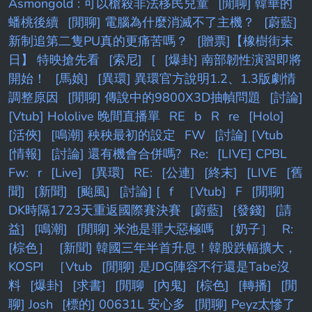
Asmongold : 可以槍殺非法移民兒童
[閒聊] 韓華的
蟠桃後續
[閒聊] 電腦為什麼消滅不了主機？
[蔚藍]
新制追第二隻PU真的更痛苦嗎？
[贈票]【橡樹街末
日】 特映搶先看
[索尼]
[
[爆卦] 南部韌性演習即將
開始！
[馬娘]
[異環] 異環官方說明1.2、1.3版劇情
調整原因
[閒聊] 傳說中的9800X3D抽幀問題
[討論]
[Vtub] Hololive 晚間直播單
RE
b
R
re
[Holo]
[活俠]
[鳴潮] 秧秧最初的設定
FW
[討論] [Vtub
[情報]
[討論] 還有機會合併嗎?
Re:
[LIVE] CPBL
Fw:
r
[Live]
[異環]
RE:
[公連]
[終末]
[LIVE
[舊
聞]
[新聞]
[颱風]
[討論] [
f
［Vtub]
F
[閒聊]
DK時隔1723天重返國際賽決賽
[蔚藍]
[發錢]
[請
益]
[鳴潮]
[閒聊] 米池是罪大惡極嗎
［奶子］
R:
[棕色］
[新聞] 韓國三年半首升息！韓股跌幅擴大，
KOSPI
［Vtub
[閒聊] 是JDG陣容不行還是Tabe沒
料
[爆卦]
[求書]
[閒聊
[內鬼]
[棕色]
[轉播]
[閒
聊] Josh
[標的] 00631L 安心多
[閒聊] Peyz太慘了