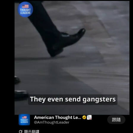
脅，中共甚至派遣流氓去騷擾他和他的家人，然
後表示他的小孩生命處於危險之中 ，而台灣有全
副武裝的警察長時間在他家外面站崗。 夭壽喔
我國國會議員居然長時間遭受這等威脅！？？然
後政府又有派全副武裝的警察長 時間在他家外面
守護？我國國會議員都有此等待遇嗎？
https://i.mopix.cc/KRIiuy.jpg
https://i.mopix.cc/ZxxY35.jpg https://i.mopi