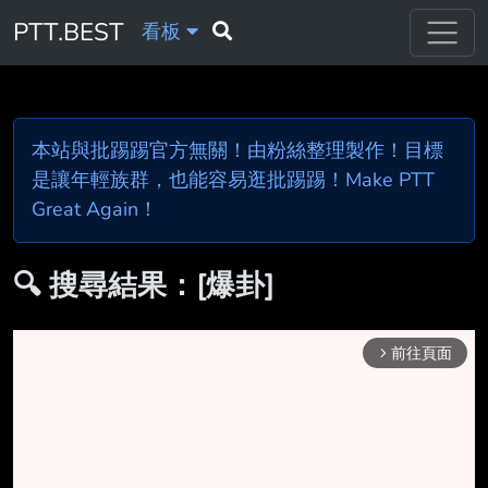
PTT.BEST
看板
本站與批踢踢官方無關！由粉絲整理製作！目標
是讓年輕族群，也能容易逛批踢踢！Make PTT
Great Again！
🔍 搜尋結果：[爆卦]
前往頁面
arrow_forward_ios