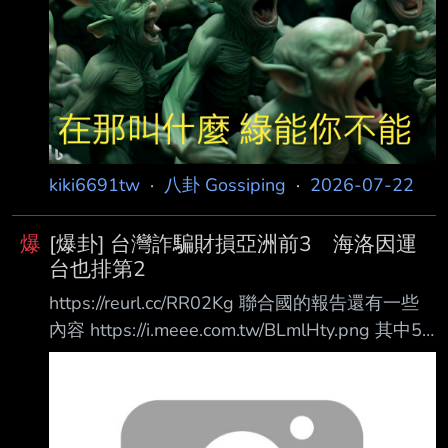
kiki6691tw
·
八卦 Gossiping
·
2026-07-22
爆
[爆卦] 台灣詐騙財損亞洲前3 海洛因運
台也排第2
https://reurl.cc/RR02Kg 聯合國的報告還有一些
內容 https://i.meee.com.tw/BLmlHty.png 其中56
頁有比較亞洲各國的詐騙財損 圖4：各國及地區
通報的詐騙財損，2024至2025年 中國 51.26億
美元（1,658億台幣） 韓國 34.69億美元
（1,122億台幣） 日本 21.66億美元（701億台