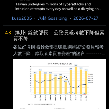
kuso2005
·
八卦 Gossiping
·
2026-07-27
43
[爆卦] 銓敘部長：公務員報考數下降但素
質不降！
各位好 剛剛看銓敘部長曬數據闢謠"公務員報考
人數下降，錄取者素質會變差"的謠言 ----------
------------ 以下為臉書全文 [ ] 報考公務人員
高、普、初考和各項特考的總人數，近幾年持續
下降，有人開始說，錄取者 素質會變差。 數據
的整體發現是：近3年半新入職者的大學畢業學
校，分布和以前並沒有明顯改變，大 多數仍來
自國立學校，特別是少數幾所傳統國立大學，至
於私立大學畢業生依舊是來自早 期設立的4-5所
傳統大學。 從錄取者的最終端來看，儘管總報