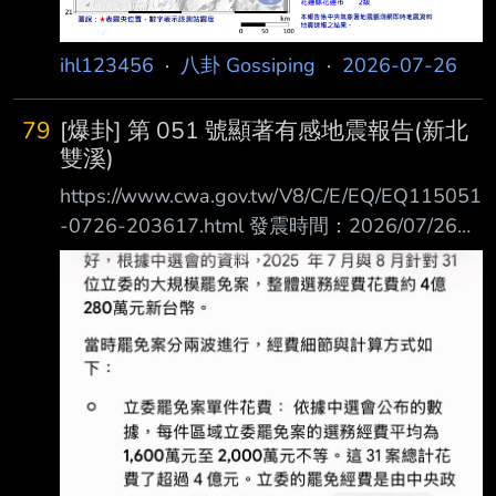
ihl123456
·
八卦 Gossiping
·
2026-07-26
79
[爆卦] 第 051 號顯著有感地震報告(新北
雙溪)
https://www.cwa.gov.tw/V8/C/E/EQ/EQ115051
-0726-203617.html 發震時間：2026/07/26
20:36:17 位置：北緯 24.91度，東經 121.8度
即在新北市政府東南東方 35.8 公里 ，位於新北
市雙溪區 地震深度：95.7公里 芮氏規模：5.6
本報告係中央氣象署地震觀測網即時地震資料地
震速報之結果。 災防告警訊息： 本起地震預估
達災防告警系統(PWS)發送門檻，告警範圍：宜
蘭縣、桃園市、基隆市、臺 北市、新北市。 本
訊息為系統自動發布