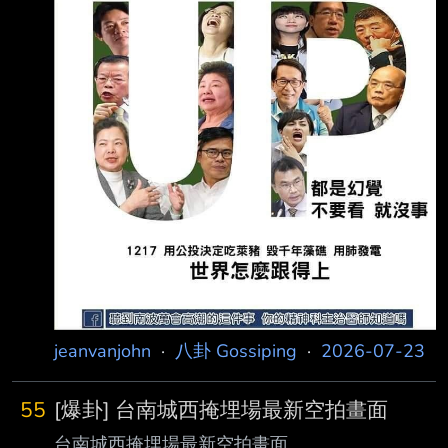
在那家公司有開設收費課程，卻沒有利益迴避，
然後那家公司就把法白擠掉得標了。
https://tinyurl.
jeanvanjohn
·
八卦 Gossiping
·
2026-07-23
55
[爆卦] 台南城西掩埋場最新空拍畫面
台南城西掩埋場最新空拍畫面