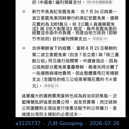
a3225737
·
八卦 Gossiping
·
2026-07-26