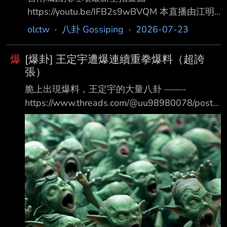
https://youtu.be/IFB2s9wBVQM 本直播由江明
宗透過最新空拍視角，深入解析台南城西掩埋場
olctw
·
八卦 Gossiping
·
2026-07-23
（二期與三期）現狀與污水處 置疑慮 [02:01]。
影片針對現場擋土牆積水、滲出水處置、溝渠水
爆
[爆卦] 王定宇遭爆連續重拳爆料（超誇
質檢測數據以及環境保護 局六大改善措施進行
張）
逐一體檢與討論 [04:36][11:18][29:20]。強調
脆上出現爆料，王定宇的大量八卦 ——-
必須建立通盤性改善計 畫與第三方公開監督機
https://www.threads.com/@uu98980078/post/
制，以真正解決當地的生態與水質污染風險
DbFwE1PGlWa 近期台南地方八卦跟大家分享
[36:03][53:13]。 摘要 [00:23] 測試設備與直播
1.王定宇是真的搞人妻，搞得還是之前在台派圈
開場 [02:01]
很紅，臉書名是LI YUN KUO小姐，這位小姐的
先生是從業多年的資深醫師，兩人育有二子，且
先生對家庭超好，不只花錢讓全家拿楓葉國身
份、海內外皆置產、小孩送名校。 結果王定宇管
不住gg，明知人家家庭美滿，還硬要騙女生尿尿
生小孩的地方，毀了人家的美好家庭，害得文質
彬彬的醫師氣到跑去服務處潑漆，