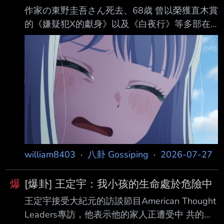
作家の東野圭吾さん死去、68歳 曾以榮獲直木賞
的《嫌疑犯X的獻身》以及《白夜行》等多部在
日本國內外被改編為影視 作品的暢銷小說聞名的
作家東野圭吾，於23日因大腸癌辭世，享壽68
歲。葬禮已以家族葬 的形式低調舉行。 東野圭
吾於1958年出生於日本大阪市。畢業於大阪府立
大學電機工程學系後，曾在製造業 擔任工程師，
並在工作之餘開始從事小說創作。 1985年，他
以描寫女子高中發生密室殺人事件的推理小說
《放學後》榮獲江戶川亂步獎， 正式出道。
1999年則以長篇小說《秘密》獲得日本推理作家
william8403
·
八卦 Gossiping
·
2026-07-27
協會獎。 2005年發表、後
爆
[爆卦] 王定宇：我小孩的生命處於危險中
王定宇接受大紀元的訪談節目American Thought
Leaders專訪，他表示他的家人正遭受中 共的威