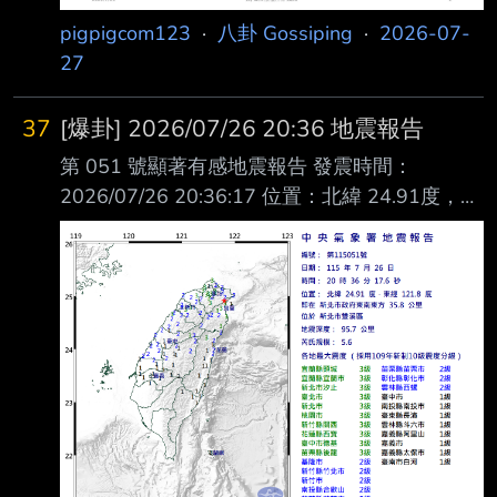
名人數減少，迄今仍無需當作天會塌下來的嚴重
pigpigcom123
·
八卦 Gossiping
·
2026-07-
議題，
27
37
[爆卦] 2026/07/26 20:36 地震報告
第 051 號顯著有感地震報告 發震時間：
2026/07/26 20:36:17 位置：北緯 24.91度，東
經 121.8度 即在新北市政府東南東方 35.8 公里
，位於新北市雙溪區 地震深度：95.7公里 芮氏
規模：5.6 本報告係中央氣象署地震觀測網即時
地震資料地震速報之結果。 災防告警訊息： 本
起地震預估達災防告警系統(PWS)發送門檻，告
警範圍：宜蘭縣、桃園市、基隆市、臺北 市、
新北市。 本訊息為系統自動發布，因時效需求
存在不準確性，僅提供應變參考。
https://i.imgur.com/Y