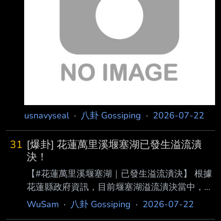
幣） https://i.meee.com.tw/gB3Gqy2.png
https://i.meee.com.tw/KrAHHep.png 84頁則談
到泰
usnavyseal
·
八卦 Gossiping
·
2026-07-22
31
[爆卦] 花蓮萬里溪堰塞湖已發生溢流潰
決！
【#花蓮萬里溪堰塞湖｜已發生溢流潰決】 根據
花蓮縣政府資訊，目前堰塞湖溢流潰決當中，請
盡速遠離河道及警戒區。 再一次重複 目前 #堰
WuSam
·
八卦 Gossiping
·
2026-07-22
塞湖 溢流潰決當中，請盡速遠離河道及警戒