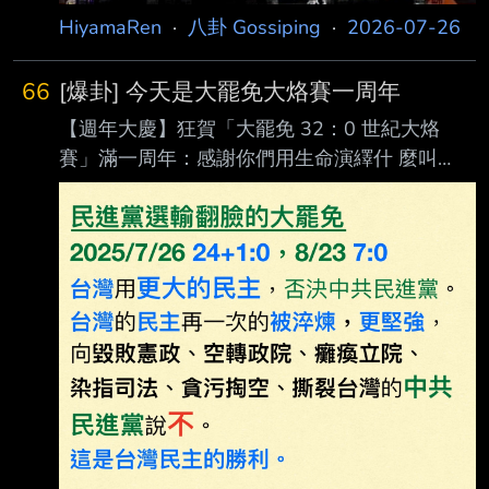
HiyamaRen
·
八卦 Gossiping
·
2026-07-26
66
[爆卦] 今天是大罷免大烙賽一周年
【週年大慶】狂賀「大罷免 32：0 世紀大烙
賽」滿一周年：感謝你們用生命演繹什 麼叫
「被完封」！時光飛逝，轉眼間，那個讓全台起
雞皮疙瘩、號稱要「烽火連天」的大 罷免割草
運動，今天正式迎來一周年紀念日了！在這個值
得開香檳慶祝的日子裡，我們必 須要向當年那
些信心滿滿、在街頭高喊「台灣洗牌」的罷免國
家隊致敬。畢竟，要創下 「32 比 0」 這種連棒
球比賽、電競聯賽都難以見到的零分完封神話，
沒有點超乎常人的 「烙賽天賦」是絕對辦不到
的！ 1. 32 比 0：這不是比數，這是物理學上的
「集體蒸發」 去年此時，各路名