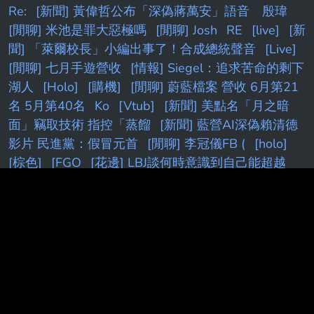
Re:
[新聞] 黃偉哲公布「深偽蔣萬安」語音 殷瑋
[閒聊] 米池是罪大惡極嗎
[閒聊] Josh
RE
[live]
[新
聞] 「萊爾校長」小編出事了！合成總統聲音
[Live]
[閒聊] 七月手遊營收
[情報] Siegel：追求苦命的剩下
湖人
[Holo]
[購機]
[閒聊] 蔚藍檔案 營收 6月第21
名 5月第40名
Ko
[Vtub]
[新聞] 美點名「月之暗
面」竊取技術 指控「蒸餾
[新聞] 藍營AI深偽賴清德
影片 民進黨：假冒元首
[閒聊] 李冠儀FB (
[holo]
[棕色]
[FGO
[花邊] LBJ談何時意識到自己能超越
MJ
[閒聊] 是JDG陣容不行還是Tabe沒料
K
[討論]
[
[花邊] 杰倫:NBA球員薪資不應該公開
[活俠]
7
kobe
[BGD]
[閒聊] 終末地基建這次算簡化...嗎?
R:
[vtub]
k
[發錢]
快訊／
[颱風]
Fw:
F
[討論] [V
[新聞] 「萊爾校長」作者竟遭警方敲門關切 朱立立
倫：傷害民主
[黑特]
[LIVE] CPBL
[開戰]
[情報
[FGO]
[閒聊] 朗報！羅傑再度進監獄！
[26夏]
[蔚
藍]新舊
[鐵道]
[鳴潮]
[情報]
[問卦]新竹教授砍死