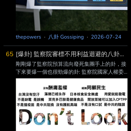
thepowers
·
八卦 Gossiping
·
2026-07-24
65
[爆卦] 監察院審標不用利益迴避的八卦...
剛剛爆了監察院預算流向廢死集團手上的卦，接
下來要爆一個也很勁爆的卦: 監察院國家人權委
員會(對，又是他們) 在2023年有一個"網路人權
推廣"的標案，價格一百五十萬； 這個標案當年
是由何榮幸審標，最後是由法白得標， 這個標
在2024年繼續，但這年換了審標委員， 何榮幸
沒有連任，由某位黨政關係良好的朱姓作家來審
標， 結果法白落選，這一百五十萬標案改由跟
朱姓作家關係密切的公司得標... 朱大作家明明就