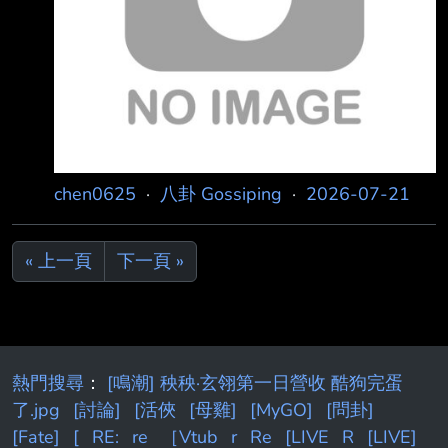
chen0625
·
八卦 Gossiping
·
2026-07-21
« 上一頁
下一頁 »
熱門搜尋
：
[鳴潮] 秧秧·玄翎第一日營收 酷狗完蛋
了.jpg
[討論]
[活俠
[母雞]
[MyGO]
[問卦]
[Fate]
[
RE:
re
［Vtub
r
Re
[LIVE
R
[LIVE]