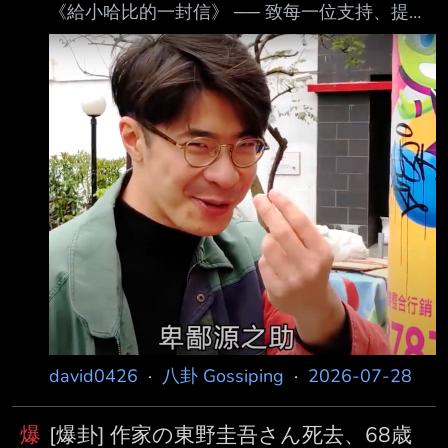
《給小哈比的一封信》 ── 致每一位支持、提醒
與關心HAHABABY的朋友。 謝謝每一位願意給
我們建議、提醒與關心的人。每一則留言、每一
封訊息，我們都看見了， 也放在心上。 這段時
間，HAHABABY花了許多時間重新檢視每一個
設計與流程，並以更嚴謹的內部標準重新 確認每
一項細節。對於這次事件讓大家產生疑慮與不
安，我們誠摯向大家致歉。 過去在快速開發的過
程中，未能完整保留設計與製作紀錄，讓外界難
以完整了解每件作品的 發想與製作
david0426
·
八卦 Gossiping
·
2026-07-28
爆
[爆卦] 作家の東野圭吾さん死去、68歳