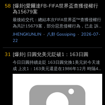
區。 〔發布 2026-07-22 10:28〕
58
[爆卦]愛爾達FB-FIFA世界盃查獲侵權行
https://www.facebook.com/share/1ChGuKTyiF/
為15679案
--
最後給交代：總結本次FIFA世界盃™查獲侵權行
為共計15679案，部分惡意侵權行為，已走 訴
訟程序中，請給本公司24小時維權小組、看不見
JHENGKUNLIN
·
八卦 Gossiping
·
2026-07-
的幕後英雄一個掌聲。 接下來9月起愛知-名古
22
屋亞運維權任務將再起，再次呼籲社會大眾一起
支持正版、唾棄盜版 。 https://bely.cc/ZkTpT6 -
31
[爆卦] 日圓兌美元貶破1：163日圓
--- Sent from BePTT on my Samsung SM-
今日日圓持續走貶 163日圓兌換1美元於今天達
S9280 --
成 上次1：163美元還是在1986年12月 時隔40
年再次貶破163關卡
https://i.verb.tw/WEKKRDgB.jpg
https://i.verb.tw/K9Joj76h.jpg --