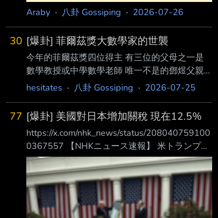
Araby
·
八卦 Gossiping
·
2026-07-26
30
[爆卦] 菲爾茲獎大數學家的世襲
今年的菲爾茲獎四位得主 有三位的父母之一是
數學教授或中學數學老師 唯一不是的鄧煜父親
也是廣東中山大學計算機科學（CS）畢業的 但
hesitates
·
八卦 Gossiping
·
2026-07-25
也算是廣義的數學人 等同於要成為數學大師就
要成長在數學世家接受潛移默化 大家都在噴波
77
[爆卦] 美國對日本增加關稅 現在12.5%
波醫師搞醫師世襲 怎麼沒有噴數學大師也都是
https://x.com/nhk_news/status/208040759100
數學家族世襲呢？ （北大韋東奕韋神的爸爸也
0367557 【NHKニュース速報】 米トランプ政
是山東的數學教授） --
権 新追加関税を発動へ 日本は既存の税率と
あわせ１２．５％(06:39) 兇喔 昨天日本強制要
美國拿白底黑字之前答應合作的小型核能契約
感覺是美國不開心 現在直接增加關稅 變成12.5
今天日股會不會崩阿 --