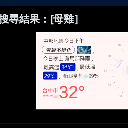
 搜尋結果：[母雞］