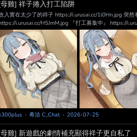
[母雞] 祥子捲入打工陷阱
收入實在太少了的祥子 https://i.urusai.cc/1l0Hn.j
https://i.urusai.cc/H5JmM.jpg 『打工募集中』 https:/
棚拍 https://i.urusai.cc/Vdg5Z.jpg 業主手一指 https:/
https://i.urusai.cc/qw8lO.jpg 要穿這個跌死娃！？ http
k300plus
·
希洽 C_Chat
·
2026-07-25
[母雞] 新遊戲的劇情補充顯得祥子更自私了