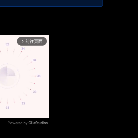
前往頁面
arrow_forward_ios
Powered by 
GliaStudios