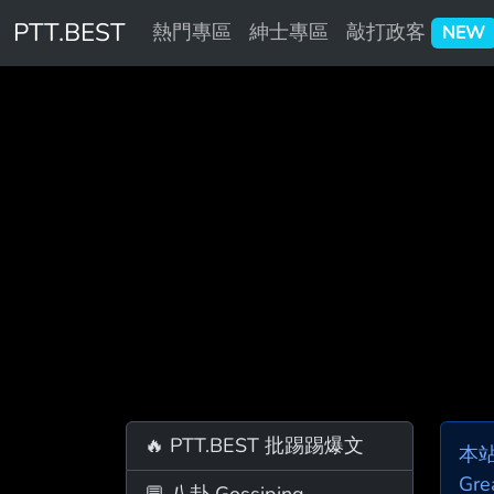
PTT.BEST
熱門專區
紳士專區
敲打政客
NEW
🔥 PTT.BEST 批踢踢爆文
本
Gre
💬 八卦 Gossiping