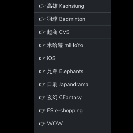
👉 高雄 Kaohsiung
👉 羽球 Badminton
👉 超商 CVS
👉 米哈遊 miHoYo
👉 iOS
👉 兄弟 Elephants
👉 日劇 Japandrama
👉 玄幻 CFantasy
👉 ES e-shopping
👉 WOW