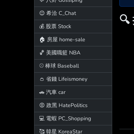
😊 希洽 C_Chat

💰 股票 Stock
🏠 房屋 home-sale
🏀 美國職籃 NBA
⚾ 棒球 Baseball
👛 省錢 Lifeismoney
🚗 汽車 car
😡 政黑 HatePolitics
💻 電蝦 PC_Shopping
🥰 韓星 KoreaStar