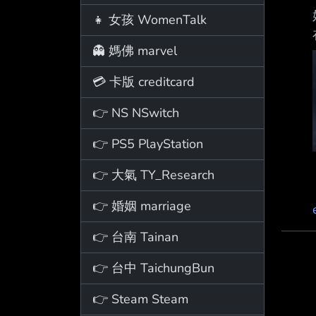
👧 女孩 WomenTalk
👻 媽佛 marvel
💳 卡版 creditcard
👉 NS NSwitch
👉 PS5 PlayStation
👉 大氣 TY_Research
👉 婚姻 marriage
👉 台南 Tainan
👉 台中 TaichungBun
👉 Steam Steam