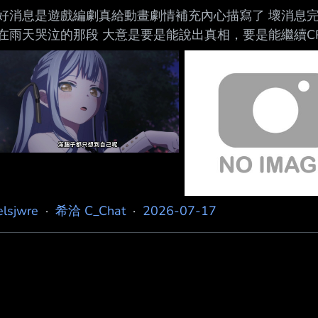
好消息是遊戲編劇真給動畫劇情補充內心描寫了 壞消息完
在雨天哭泣的那段 大意是要是能說出真相，要是能繼續CR
心的痛苦就是對我的懲罰」 這是在寫什麼啊... 她知道
苦 而在朋友被傷害後她的想法卻是「我好痛苦、我在受懲
吧？ 感覺編劇完全是在做頭痛醫頭腳痛醫腳的找補 因為
不管會怎麼影響角色的觀感 還期待遊戲編劇能圓上後面
elsjwre
·
希洽 C_Chat
·
2026-07-17