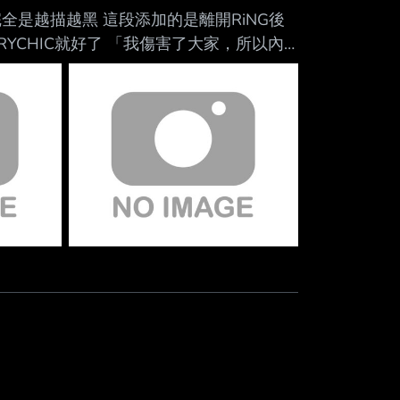
全是越描越黑 這段添加的是離開RiNG後
YCHIC就好了 「我傷害了大家，所以內
她在傷害無辜的朋友，也知道這樣做會造成痛
罰」 這段內心描寫也未免太過自我中心了
被罵了就寫一些可以讓人同情的片段 根本