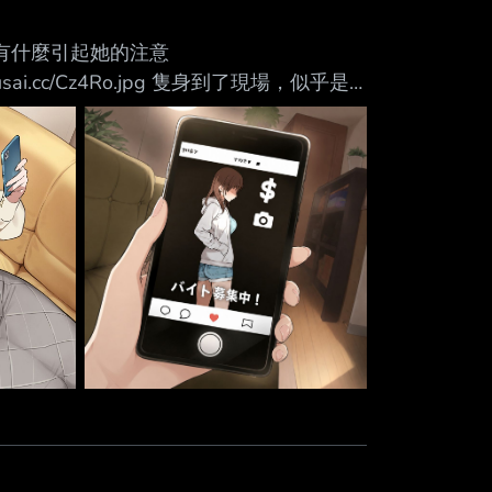
Mute
pg 突然有什麼引起她的注意
/i.urusai.cc/Cz4Ro.jpg 隻身到了現場，似乎是
/i.urusai.cc/GjAxh.jpg 竟然是要穿極小比基尼