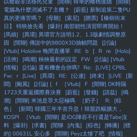
以槍殺非法移民兒童
[閒聊] 韓華的蟠桃後續
[閒聊]
電腦為什麼消滅不了主機？
[蔚藍] 新制追第二隻PU
真的更痛苦嗎？
[母雞]
[索尼]
[贈票]【橡樹街末
日】 特映搶先看
[爆卦] 南部韌性演習即將開始！
[馬娘]
[異環] 異環官方說明1.2、1.3版劇情調整原
因
[閒聊] 傳說中的9800X3D抽幀問題
[討論]
[Vtub] Hololive 晚間直播單
RE
b
[
R
re
[Holo]
[活俠]
[鳴潮] 秧秧最初的設定
FW
[討論] [Vtub
[情報]
[討論] 還有機會合併嗎?
Re:
[LIVE] CPBL
Fw:
r
[Live]
[異環]
RE:
[公連]
[終末]
[LIVE
[新
聞]
[颱風]
[討論] [
f
［Vtub]
F
[閒聊] DK時隔
1723天重返國際賽決賽
[蔚藍]
[發錢]
[請益]
[鳴
潮]
[閒聊] 米池是罪大惡極嗎
［奶子］
R:
[棕
色］
[新聞] 韓國三年半首升息！韓股跌幅擴大，
KOSPI
［Vtub
[閒聊] 是JDG陣容不行還是Tabe沒
料
[爆卦]
[求書]
[閒聊
[內鬼]
[棕色]
[轉播]
[標
的] 00631L 安心多
[閒聊] Peyz太慘了吧
[情報]