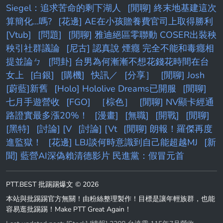
Siegel：追求苦命的剩下湖人
[閒聊] 終末地基建這次
算簡化...嗎?
[花邊] AE在小孩贍養費官司上取得勝利
[Vtub]
[問題]
[閒聊] 雅迪絕區零聯動 COSER出裝秧
秧引社群議論
[尼古] 認真說 煙癮 完全不能和毒癮相
提並論ㄅ
[問卦] 台男為何漸漸不想花錢花時間在台
女上
[白銀]
[購機]
快訊／
[分享］
[閒聊] Josh
[蔚藍]新舊
[Holo] Hololive Dreams已開服
[閒聊]
七月手遊營收
[FGO]
［棕色］
[閒聊] NV顯卡經通
路證實最多漲20%！
[漫畫]
[無職]
[開戰]
[閒聊]
[黑特]
[討論] [V
[討論] [Vt
[閒聊] 朗報！羅傑再度
進監獄！
[花邊] LBJ談何時意識到自己能超越MJ
[新
聞] 藍營AI深偽賴清德影片 民進黨：假冒元首
PTT.BEST 批踢踢爆文 © 2026
本站與批踢踢官方無關！由粉絲整理製作！目標是讓年輕族群，也能
容易逛批踢踢！Make PTT Great Again！