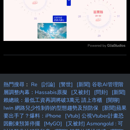
Powered by 
GliaStudios
Mute
熱門搜尋
：
Re
[討論]
[警世]
[新聞] 谷歌AI管理階
層調整內幕：Hassabis原擬
[又被封]
[問卦]
[新聞]
賴總統：最低工資再調將破3萬元 請上市櫃
[閒聊]
Iwin 網路兒少性剝削的型態趨勢及預防保
[新聞]蘋果
要出手了？爆料：iPhone
[Vtub] 公視Vtuber計畫恐
因刪凍預算停擺
[MyGO]
[又被封] Asmongold : 可