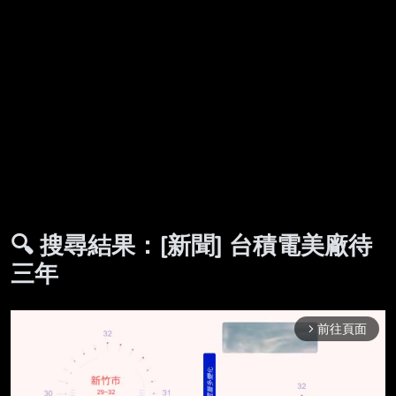
🔍 搜尋結果：[新聞] 台積電美廠待
三年
前往頁面
arrow_forward_ios