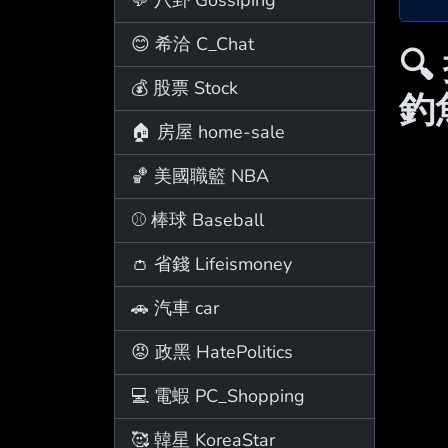
😊 希洽 C_Chat

💰 股票 Stock
釣
🏠 房屋 home-sale
🏀 美國職籃 NBA
⚾ 棒球 Baseball
👛 省錢 Lifeismoney
🚗 汽車 car
😡 政黑 HatePolitics
💻 電蝦 PC_Shopping
🥰 韓星 KoreaStar