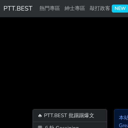
PTT.BEST
熱門專區
紳士專區
敲打政客
NEW
🔥 PTT.BEST 批踢踢爆文
本
Gre
💬 八卦 Gossiping