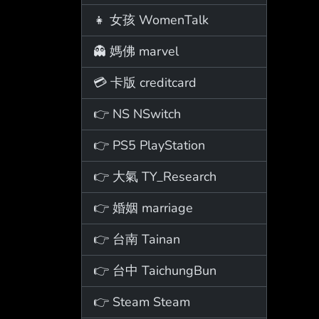
👧 女孩 WomenTalk
👻 媽佛 marvel
💳 卡版 creditcard
👉 NS NSwitch
👉 PS5 PlayStation
👉 大氣 TY_Research
👉 婚姻 marriage
👉 台南 Tainan
👉 台中 TaichungBun
👉 Steam Steam