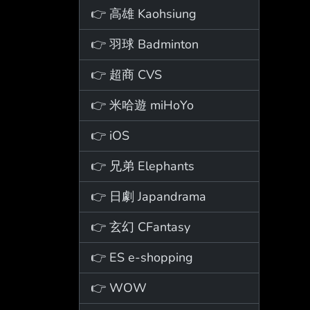
👉 高雄 Kaohsiung
👉 羽球 Badminton
👉 超商 CVS
👉 米哈遊 miHoYo
👉 iOS
👉 兄弟 Elephants
👉 日劇 Japandrama
👉 玄幻 CFantasy
👉 ES e-shopping
👉 WOW