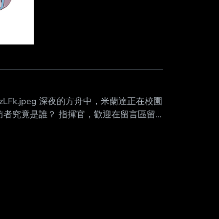
iygzLFk.jpeg 深夜的方舟中，米蘭達正在校園
訪者究竟是誰？ 指揮官，歡迎在留言區留
我要她 推 Hsuaaaanlala: 我要他幹 推
: 要她幹我 推 dog29635841: 她要我幹 --