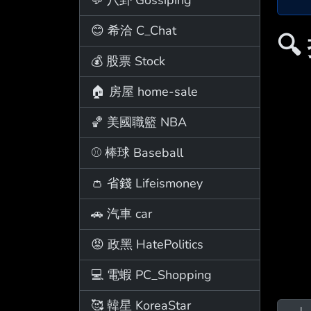
😊 希洽 C_Chat

💰 股票 Stock
🏠 房屋 home-sale
🏀 美國職籃 NBA
⚾ 棒球 Baseball
👛 省錢 Lifeismoney
🚗 汽車 car
😡 政黑 HatePolitics
💻 電蝦 PC_Shopping
🥰 韓星 KoreaStar