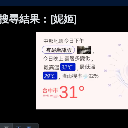
 搜尋結果：[妮姬]