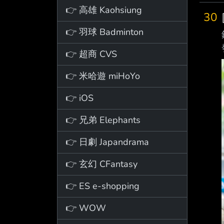
👉 高雄 Kaohsiung
30
👉 羽球 Badminton
👉 超商 CVS
👉 米哈遊 miHoYo
👉 iOS
👉 兄弟 Elephants
👉 日劇 Japandrama
👉 玄幻 CFantasy
👉 ES e-shopping
👉 WOW