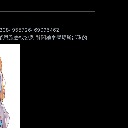
Mute
s/2084955726469095462
GQeH.jpg 舒恩跑去找智恩 質問她拿墨堤斯部隊的數
西利斯最高級資安 又只幹走墨堤斯資料的
們的老爹也完全有能力這樣做喔^^ 根據其
 3