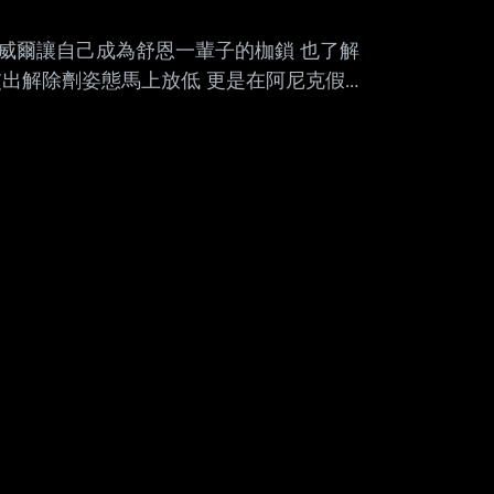
斯威爾讓自己成為舒恩一輩子的枷鎖 也了解
出解除劑姿態馬上放低 更是在阿尼克假判
這一手回頭看真的很有效)
是先複習一下 早期劇情舒恩做過的破事 1.初登場用尤妮
擅自派部隊去地面 害米哈拉被判決要清除記