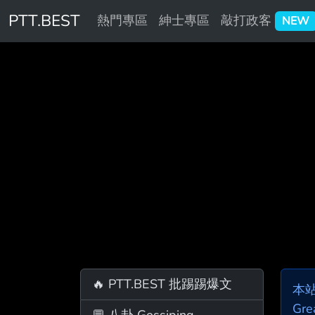
PTT.BEST
熱門專區
紳士專區
敲打政客
NEW
🔥 PTT.BEST 批踢踢爆文
本
Gre
💬 八卦 Gossiping