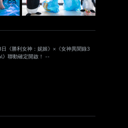
定！ 】 8月13日《勝利女神：妮姬》×《女神異聞錄3
yal》聯動確定開啟！ --