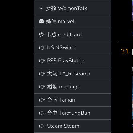
👧 女孩 WomenTalk
👻 媽佛 marvel
💳 卡版 creditcard
👉 NS NSwitch
31
👉 PS5 PlayStation
👉 大氣 TY_Research
👉 婚姻 marriage
👉 台南 Tainan
👉 台中 TaichungBun
👉 Steam Steam