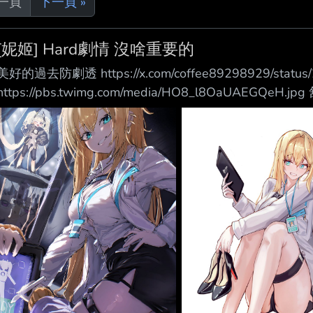
上一頁
下一頁 »
[妮姬] Hard劇情 沒啥重要的
美好的過去防劇透 https://x.com/coffee89298929/statu
https://pbs.twimg.com/media/HO8_l8OaUAE
據想幹嘛？ 智恩淚眼汪汪說她沒有 舒恩質疑可以突破米
全方舟只有你會這麼做 智恩姐姐說但放眼到方舟之外 我
他對話大概可以得知 1.老爸在地面上 2.智恩還沒開腦老爸