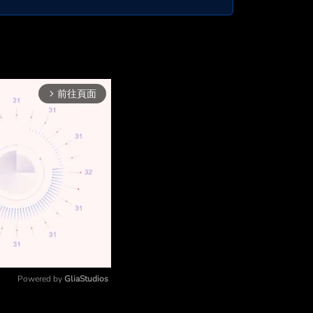
前往頁面
arrow_forward_ios
Powered by 
GliaStudios