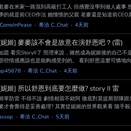
老麥在米家一路混到高級打工人 但感覺沒學到做人處事 
學的就是前CEO作法 她憧憬的父親 老麥還是知道前CEO
恩長歪也是必然 最後的辦法居然是辭職要人家自己反省 未來有麻
iComeInPeace
·
希洽 C_Chat
·
4天前
[妮姬] 麥麥該不會是故意在演舒恩吧？(雷)
如題 看完StoryII了 照理來說，雖然成為妮姬後的自己
那些情感應該也是能夠感受到的。 看到舒恩這麼可憐地向
應該是也能做到安慰舒恩且不露破綻的程度吧？ 畢竟妮姬
up45678
·
希洽 C_Chat
·
4天前
想， 實際上會不會是因為 妮姬麥麥讀完人類麥麥的記憶
斯威爾」的哲學思考前， 就先選擇尊重人類麥麥的遺願 
[妮姬] 所以舒恩到底要怎麼做? story II 雷
這樣才能讓舒恩意識到人類麥已經徹底死去。 當
簡單防雷 不得不說 劇情相當不錯阿 徹底對莫提斯部隊跟
麥才會覺得是妥善處理? 其實從妮姬的世界觀來看 隨手
我不是說殺人就是對的 但在那個世界觀下面 尤其是那群
assop
·
希洽 C_Chat
·
5天前
殺了當下那批受試者 還差點殺掉跟父母差不多親的人 從
產的計畫 對人類也是極大的損失 本來應該會有更多高性