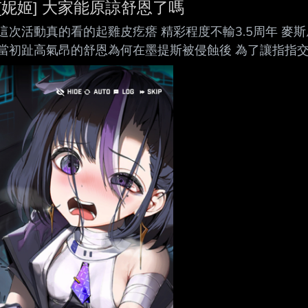
[妮姬] 大家能原諒舒恩了嗎
掉他們 也沒辦法繼續下去 如果要走正常調查審判流程
這次活動真的看的起雞皮疙瘩 精彩程度不輸3.5周年 麥
當初趾高氣昂的舒恩為何在墨提斯被侵蝕後 為了讓指指交
決後 想盡辦法就是不想要成為記憶變更過的妮姬 (阿尼克
https://i.imgur.com/cuuJNNJ.jpeg 但我們還
和米哈拉的能力 強迫指指跪下並承受腹部槍擊的疼痛 2.
憶 間接導致日後尤妮壞掉