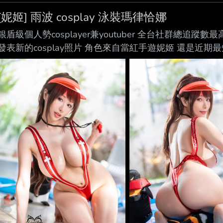
[妮姬] 雨波 cosplay 泳裝瑪律恰娜
銀盾級個人勢cosplayer兼youtuber 全台社群總追蹤數
發表新的cosplay照片 角色來自當紅手遊妮姬 還是近
https://x.com/haneame_cos/status/208394974373940
https://pbs.twimg.com/media/HOur9GfbcAARFet.jpg
https://pbs.twimg.com/media/HOur9wBb0AAiPZd.jpg ht