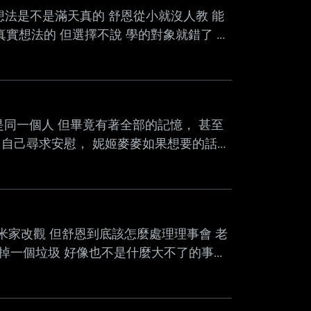
想法是不是滿天真的 舒恩從小就沒人教 能
真實想法的 但選擇不說 學的對象就錯了 舒
煩再考慮幫忙= = 嗯... --
不是同一個人 但畢竟有著全部的記憶， 甚至
自己尋求安慰， 妮姬麥麥如果想要的話，
麥麥看起來也是能成為我母親的女人 我在
後， 在還沒有做出 「自己到底還算不算麥
最起碼 在舒恩面前要裝作跟前世完全切割
米家改觀 但舒恩到底該怎麼處理理事會 老
殺掉一個垃圾 好像也不是什麼大不了的事情
垃圾才剛剛就把你畢生的心血給毀了 不但
方舟的角度來看 完全是毀了新一代妮姬量
能的妮姬誕生 從舒恩的角度來看 不馬上除