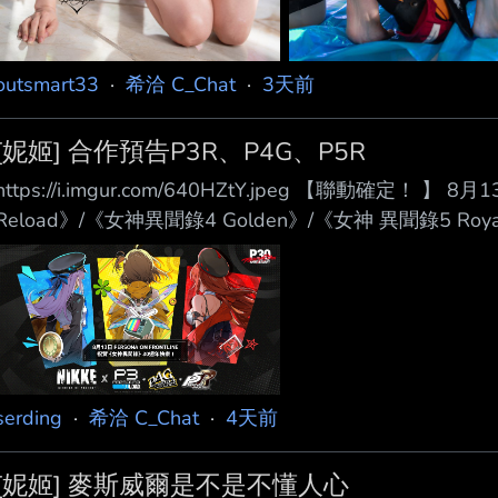
outsmart33
·
希洽 C_Chat
·
3天前
[妮姬] 合作預告P3R、P4G、P5R
https://i.imgur.com/640HZtY.jpeg 【聯動確
Reload》/《女神異聞錄4 Golden》/《女神 異聞錄5 Ro
serding
·
希洽 C_Chat
·
4天前
[妮姬] 麥斯威爾是不是不懂人心