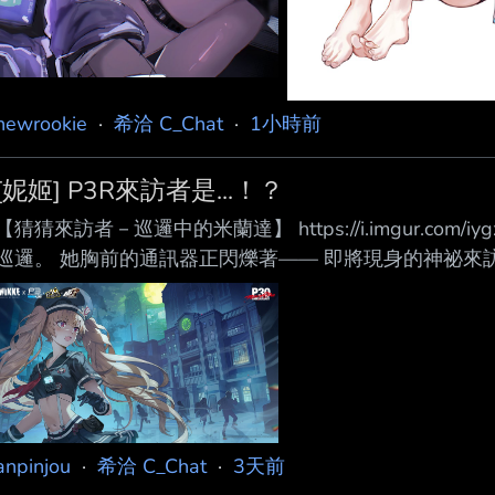
newrookie
·
希洽 C_Chat
·
1小時前
[妮姬] P3R來訪者是...！？
【猜猜來訪者－巡邏中的米蘭達】 https://i.imgur.com/
巡邏。 她胸前的通訊器正閃爍著—— 即將現身的神祕來
下你的猜測吧！ #NIKKExPersona -- 推 tonsin2976: 幹
vance1024: 他要幹我 → Lisanity: 要我幹她 推 SHCAFE
anpinjou
·
希洽 C_Chat
·
3天前