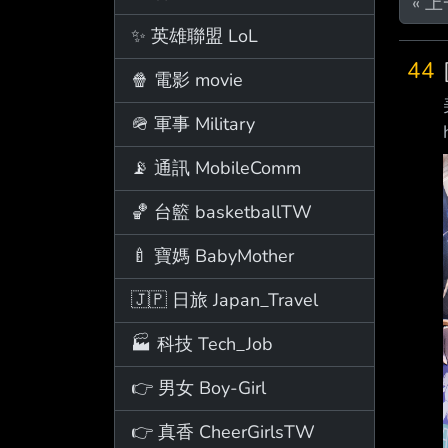
« 
✨ 英雄聯盟 LoL
44
🍿 電影 movie
🪖 軍事 Military
📡 通訊 MobileComm
🏀 台籃 basketballTW
🍼 寶媽 BabyMother
🇯🇵 日旅 Japan_Travel
🏭 科技 Tech_Job
👉 男女 Boy-Girl
👉 真香 CheerGirlsTW