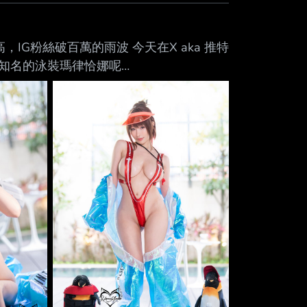
最高，IG粉絲破百萬的雨波 今天在X aka 推特
期最知名的泳裝瑪律恰娜呢
4683
tps:/