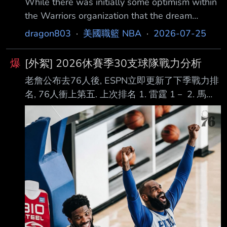
While there was initially some optimism within
人在交易來Jaylen Brown之前覺得自己簽下
the Warriors organization that the dream
LeBron的機會渺茫 但依然All-in了 -Maxey及
partnership between Curry and James would
dragon803
·
美國職籃 NBA
·
2026-07-25
Embiid在招募
become a reality, team sources said the
Warriors soon understood that their chances of
爆
[外絮] 2026休賽季30支球隊戰力分析
actually landing LeBron were small. Th
老詹公布去76人後, ESPN立即更新了下季戰力排
名, 76人衝上第五. 上次排名 1. 雷霆 1－ 2. 馬刺
2－ 3. 尼克 3－ 4. 金塊 6▲ 5. 76人 12▲ 6. 活
塞 5 7. 灰狼 8▲ 8. 騎士 7 9. 綠賽 4 10. 火箭 10
－ 11. 湖人 9 12. 熱火 20▲ 13. 暴龍 14▲ 14.
老鷹 13 15. 溜馬 11 16. 魔術 15 17. 爵士 22▲
18. 拓荒者19▲ 19. 勇士 16 19. 太陽 21▲ 21.
黃蜂 17 22. 巫師 2