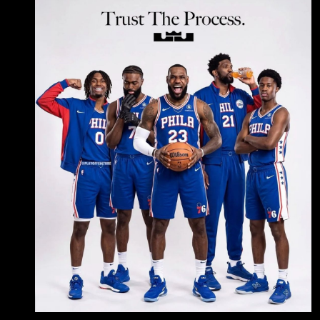
LeBron 最後會重返邁阿密熱火。 逐字嘎 主持人
問：「回到家鄉克里夫蘭團聚，或是重返邁阿
密，為生涯寫下一個充滿詩意的結局 Ramona，
為什麼最後兩個都沒有發生？」 Ramona：「你
知道嗎，我大約一個小時前才和 Rich Paul 談過
這件事。他說，在很長一 段時間裡，他都認為
LeBro