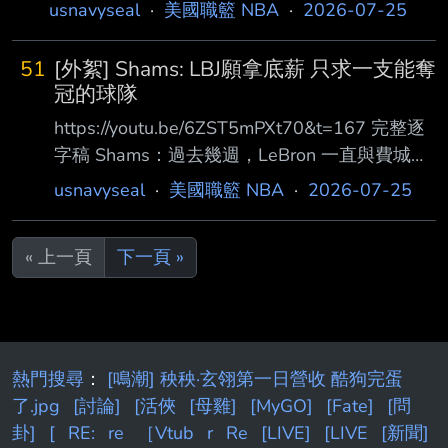
usnavyseal
·
美國職籃 NBA
·
2026-07-25
51
[外絮] Shams: LBJ願拿底薪 只求一支能奪
冠的球隊
https://youtu.be/6ZST5mPXt70&t=167 完整逐
字稿 Shams：過去幾週，LeBron 一直與費城、
克里夫蘭和邁阿密進行討論。正如大家所知 ，
usnavyseal
·
美國職籃 NBA
·
2026-07-25
這幾支球隊始終站在爭奪戰的最前線，原因很簡
單：LeBron 一旦決定離開湖人，他這 次做決定
« 上一頁
下一頁 »
的核心就是贏球、維持高水準競爭力，並與一支
他信任的球隊建立文化。因此， 這些東區球隊
都能提供他爭冠的機會。勇士當然也曾被納入考
量，灰狼同樣受到高度重視 不過，LeBron 顯然
仔細評估了費城在交易來 Jaylen 後的陣容。各
熱門搜尋
：
[鳴潮] 秧秧·玄翎第一日營收 酷狗完蛋
位要記得76 人原本
了.jpg
[討論]
[活俠
[母雞]
[MyGO]
[Fate]
[問
卦]
[
RE:
re
［Vtub
r
Re
[LIVE]
[LIVE
[新聞]