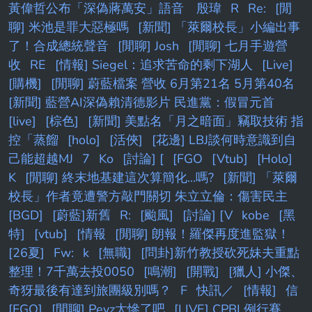
黃偉哲公布「深偽蔣萬安」語音 殷瑋
R
Re:
[閒
聊] 米池是罪大惡極嗎
[新聞] 「萊爾校長」小編出事
了！合成總統聲音
[閒聊] Josh
[閒聊] 七月手遊營
收
RE
[情報] Siegel：追求苦命的剩下湖人
[Live]
[購機]
[閒聊] 蔚藍檔案 營收 6月第21名 5月第40名
[新聞] 藍營AI深偽賴清德影片 民進黨：假冒元首
[live]
[棕色]
[新聞] 美點名「月之暗面」竊取技術 指
控「蒸餾
[holo]
[活俠]
[花邊] LBJ談何時意識到自
己能超越MJ
7
Ko
[討論] [
[FGO
[Vtub]
[Holo]
K
[閒聊] 終末地基建這次算簡化...嗎?
[新聞] 「萊爾
校長」作者竟遭警方敲門關切 朱立立倫：傷害民主
[BGD]
[蔚藍]新舊
R:
[颱風]
[討論] [V
kobe
[黑
特]
[vtub]
[情報
[閒聊] 朗報！羅傑再度進監獄！
[26夏]
Fw:
k
[無職]
[問卦]新竹教授砍死妹夫重點
整理！7千萬去投0050
[鳴潮]
[開戰]
[獵人] 小傑、
奇犽最後有達到旅團級別嗎？
F
快訊／
[情報]
信
[FGO]
[閒聊] Peyz太慘了吧
[LIVE] CPBL例行賽