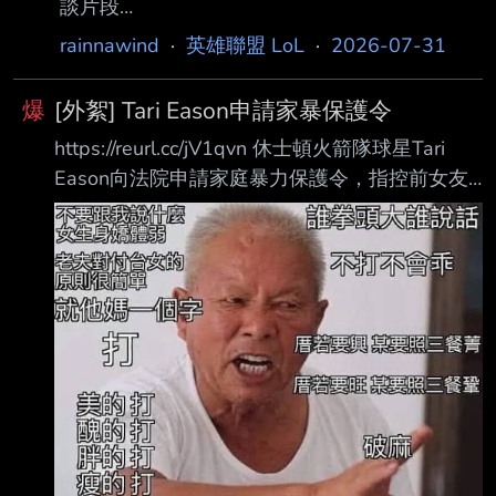
談片段
https://x.com/Sheep_Esports/status/20828991
rainnawind
·
英雄聯盟 LoL
·
2026-07-31
97070622892
https://x.com/Sheep_Esports/status/20828133
爆
[外絮] Tari Eason申請家暴保護令
97024821735 DK Smash 已被票選為對戰 HLE
https://reurl.cc/jV1qvn 休士頓火箭隊球星Tari
的比賽 MVP ！ 這位 20 歲的 ADC 以世界級的
Eason向法院申請家庭暴力保護令，指控前女友
表現操作尤娜菈，確保系列賽的勝利！ Smash
毆打他，並用漂白 水毀壞他的名牌服飾。 根據
讚揚 ShowMaker 為 Dplus KIA 的榜樣： 「我
TMZ 取得的法院文件，Eason於週四提出申請，
覺得我們四個選手年齡差不多，但
要求法院對 32 歲的Marilyn Maritz a Melo
Rodriguez發出保護令。他在文件中表示，對方
是他「曾經交往過的人」。 Eason聲稱，Marilyn
的一名朋友曾打電話給他，表示她會「打斷我的
雙腿」並且「殺了我 」。他表示，這些威脅讓他
擔心自己的人身安全。 這位 NBA