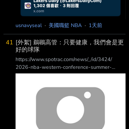
usnavyseal
·
美國職籃 NBA
·
1天前
41
[外絮] 鵜鶘高管：只要健康，我們會是更
好的球隊
https://www.spotrac.com/news/_/id/3424/
2026-nba-western-conference-summer-
league https://reurl.cc/yWMyVO 2026 西區夏聯
採訪筆記 記者：Keith Smith 經過夏聯 11 天，
我可以說是收穫滿滿，30 支球隊趴趴走。 每隊
除了教練和球探之外， 至少與一位球團高層進
行對話， 而且通常還不止一位。 我還使用匿名
性，從高層口中獲取許多有趣情報。 此外，幾
位經紀人也樂意分享他們的想法。 (節錄鵜鶘部