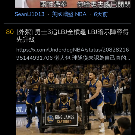
SeanLi1013
·
美國職籃 NBA
·
6天前
80
[外絮] 勇士3追LBJ全槓龜 LBJ暗示陣容得
先升級
https://x.com/UnderdogNBA/status/20828216
95144931706 懶人包 球隊從未認為自己真的
很有機會爭取到 LeBron。 過去三年，勇士曾三
度嘗試得到 LeBron。 勇士對 Jaylen Brown 的
交易案打了退堂鼓，而交易包裹原本將包含今年
的第11 pick LeBron 團隊從未明確要求勇士必須
先完成某筆特定補強，但確實曾釋出一些弦外之
音， 暗示若球隊能進行重大升級，將有助於提
高 LeBron 加盟的可能性 部分逐字稿 ESPN
https://reur