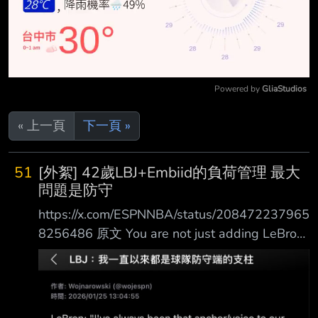
Powered by 
GliaStudios
Mute
« 上一頁
下一頁 »
51
[外絮] 42歲LBJ+Embiid的負荷管理 最大
問題是防守
https://x.com/ESPNNBA/status/208472237965
8256486 原文 You are not just adding LeBron
James, you are also adding Jaylen Brown
Those are two pretty big pieces. In addition to
load management of Joel Embiid and LeBron
James is going to be 42 years old, like yo