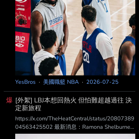
YesBros
·
美國職籃 NBA
·
2026-07-25
爆
[外絮] LBJ本想回熱火 但怕難超越過往 決
定新旅程
https://x.com/TheHeatCentral/status/20807389
04563425502 最新消息：Ramona Shelburne
表示，Rich Paul 和 LeBron 原本都以為，