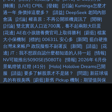
[轉播]
[LIVE] CPBL
[發錢]
[討論] Kuminga怎麼才
過一年 身價掉這麼多？
[請益] DeepSeek 老闆內部
會議
[討論] 權喜原：不再公開班機資訊了
[閒聊]
[討論] 雙北實居人口近700萬，養不起兩顆大巨蛋
[花邊] AE在小孩贍養費官司上取得勝利
[蔚藍] 檔案
大小保機制
[標的] 00631L 安心多
[新聞] 藍白硬推
台灣未來帳戶 政院擬祭不副署反
[新聞]
[請益]
[花
邊] JT：我不想跟自認什麼都知道的人待一起
[情報]
NV可能推出5090SE(5080Ti)
[情報] 2026年 6月份
景氣燈號 紅燈 (41分)
[Holo] Hololive Dreams已開
服
[請益] 要多了解股票才不是賭？
[問題] 新莊球場
真的有很臭嗎
[蔚藍]新舊 Pickup 機制：期望值與保
護效果比較
[白銀]
[分享］
［Vtub]
[漫畫]
[討論]
[Vt
[內鬼]
[鐵道]
[閒聊
[閒聊] 想要增貸卻被老媽
擋住 被設定
[新聞] 簡舒培要求北市設索資平台 沈
伯洋力挺：
[情報] AD追求四年275M合約