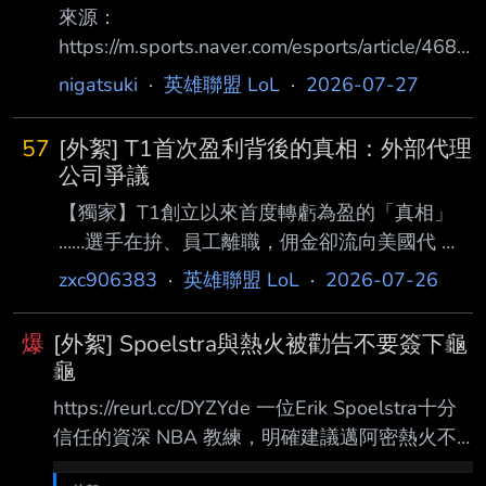
來源：
顆的下落呢 --
https://m.sports.naver.com/esports/article/468/
0001255939?sid3=79b 以下GPT機翻：
nigatsuki
·
英雄聯盟 LoL
·
2026-07-27
【Sports Seoul 記者 金敏圭】 T1 自 6 月 30 日
起，事實上已進入「執行長（CEO）懸缺」的狀
57
[外絮] T1首次盈利背後的真相：外部代理
態。 《Sports Seoul》採訪綜合消息指出，Joe
公司爭議
Marsh 原本的 CEO 任期至 2025 年 10 月 7 日
【獨家】T1創立以來首度轉虧為盈的「真相」
。然而，由於 SK Square 與美國 Comcast 雙方
……選手在拚、員工離職，佣金卻流向美國代 理
遲遲未能就下一任 CEO 人選達成共識，因?
公司？
zxc906383
·
英雄聯盟 LoL
·
2026-07-26
https://m.sports.naver.com/esports/article/468/
0001255868?sid3=79b T1創立以來首次實現
爆
[外絮] Spoelstra與熱火被勸告不要簽下龜
獲利 成績亮眼，但問題在於「過程」 「贊助合
龜
約都是透過代理公司A處理」 A公司與CEO Joe
https://reurl.cc/DYZYde 一位Erik Spoelstra十分
Marsh有淵源 負責贊助業務的員工有75%已離職
信任的資深 NBA 教練，明確建議邁阿密熱火不
【《體育首爾》記者 金珉圭】 T1 去年創下公司
要簽下Russell W estbrook。 在錯失與LeBron
成立以來首次營業獲利 根據2025年合併財報，