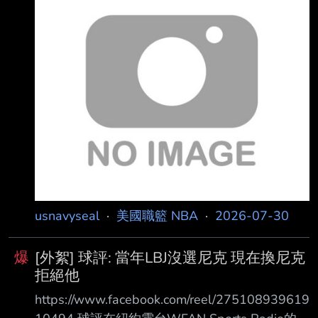
個問題，促使他做出最新一次自由球員市場的決
定。經 過數週的反思，期間 James曾考慮退休，
也評估過多支 NBA 球隊，他終於找到了答案：
「我仍然願犧牲，仍想努力、想拚命。我仍然想
競爭想贏球，也想再次感受勝利的滋味」 可惜的
是，對金州勇士而言，這恰恰是他們無法提供的
東西。 自從4年前放棄「雙軌並行」的建隊策略
後，勇士就一直夢想著能把
usnavyseal
·
美國職籃 NBA
·
2026-07-30
爆
[外絮] 球評: 當年LBJ沒選尼克 現在換尼克
拒絕他
https://www.facebook.com/reel/275108939619