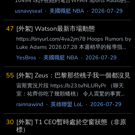
10494 球評在紐約電台WFAN Sports Radio的逐
字稿 We live in a glorious world where the
usnavyseal
·
美國職籃 NBA
·
2026-07-29
Knicks now can tell LeBron James, who comes
crawling to the Knicks, they can tell LeBron, no
47
[外絮] Watson最新市場動態
thanks. They can tell LeBron James, we're not i
https://tinyurl.com/4va2jm78 Hoops Rumors by
Luke Adams 2026.07.28 本週稍早的報導指
出，金塊給Watson的報價據信為70M/4y。然
YesBros
·
美國職籃 NBA
·
2026-07-29
而，據《The Athletic》的 Tony Jones報導，金
塊實際向Watson提出的方案為70M/5y，平均年
55
[外絮] Zeus：巴黎那些桃子我一個都沒見
薪僅14M。此報價遠低 於Watson在自由球員市
宙斯實況片段 https://b23.tv/NLURyPr （聊天
場初期所期望的25M以上年薪，而這是隊友
室：祐齊你吃了幾顆蟠桃） 令人震驚的事實
Christian Braun在2025 年簽下新秀延長合約的
是，那些桃子我一個都沒看見 就只是聽說了，
數字。 Braun的125M/5y延長合
rainnawind
·
英雄聯盟 LoL
·
2026-07-29
好像很快就吃完了呢 我一個也沒吃，看起來是
分給其他隊了 巴黎桃子疑案最新進度 zeus：0
30
[外絮] T1 CEO暫時處於空窗狀態（非原
gumayusi：5 delight：1 Tarzan：1 目前三個人
標）
聲稱加起來一共只吃了6顆+塔讚一顆 剩下193