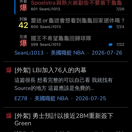
James重聚的機會後，邁阿密熱火如今正積極尋
營收為905億669
找備案補強人選，希望在 由Giannis
Antetokounmpo與Bam Adebayo領軍的新時代
中提升球隊實力。 然而，對於可能簽下
Westbrook的計畫，熱火已收到警告，不建議球
隊對這位前 NBA 超級 球星做出承諾。 根據
《Miami Herald》記
SeanLi1013
·
美國職籃 NBA
·
2026-07-26
爆
[外絮] LBJ加入76人的內幕
這篇很長 想看完整的可以自己看 我就找有
Source的地方 這篇應該是免費的
https://reurl.cc/KErOAq -76人事前完全不知道
EZ78
·
美國職籃 NBA
·
2026-07-25
LeBron預計要加入他們 -LeBron事前就已經告訴
Rich Paul、Shams Charania及
爆
[外絮] 勇士預計以接近28M重新簽下
Fanatics/Topps(球員卡製造商) -LeBron告知外界
Green
當他做出決定時 Rich Paul便會打電話給他們 -76