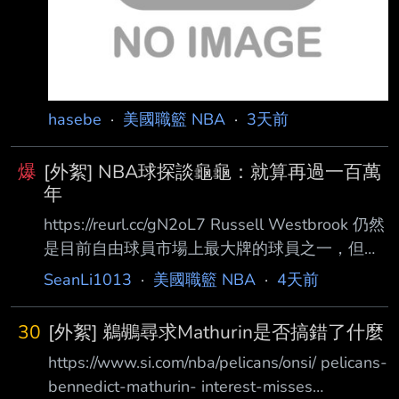
hasebe
·
美國職籃 NBA
·
3天前
爆
[外絮] NBA球探談龜龜：就算再過一百萬
年
https://reurl.cc/gN2oL7 Russell Westbrook 仍然
是目前自由球員市場上最大牌的球員之一，但並
非所有人都認為 值得冒險簽下他。 在接受
SeanLi1013
·
美國職籃 NBA
·
4天前
《South Florida Sun Sentinel》採訪、談到邁阿
密熱火隊可能補強有經驗老將時 ，一位資深
30
[外絮] 鵜鶘尋求Mathurin是否搞錯了什麼
NBA 球探在被問到這位前年度最有價值球員時，
https://www.si.com/nba/pelicans/onsi/ pelicans-
毫不保留地表達了自己的看 法。 「就算再過一
bennedict-mathurin- interest-misses
百萬年，我也不會考慮他。」這位球探表示。