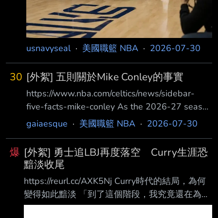
usnavyseal
·
美國職籃 NBA
·
2026-07-30
30
[外絮] 五則關於Mike Conley的事實
https://www.nba.com/celtics/news/sidebar-
five-facts-mike-conley As the 2026-27 season
nears, it’s time to get to know our new Celtics
gaiaesque
·
美國職籃 NBA
·
2026-07-30
additions. Today, we’re diving into some trivia
on 6-foot-1 veteran guard Mike Conley, whom
爆
[外絮] 勇士追LBJ再度落空 Curry生涯恐
the Celtics signed July 6. He
黯淡收尾
https://reurl.cc/AXK5Nj Curry時代的結局，為何
變得如此黯淡 「到了這個階段，我究竟還在為了
什麼打球？」 LeBron James 親口表示，正是這