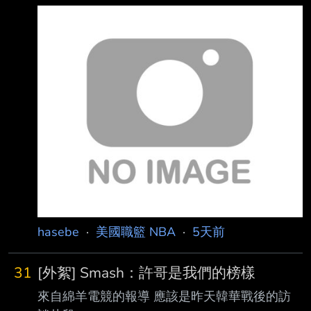
https://reurl.cc/3yoyQV 鵜鶘尋求Mathurin是否
「你無法信任他，不知道他下 一場會打成什麼
搞錯了什麼 記者：Cem Yolbulan Bennedit
樣。沒錯，他偶爾會打出非常精彩的比賽，這點
Mathurin 無法解決鵜鶘任何問題 NBA 內幕記者
我承認。但他不
Jake Fischer 週一報導： 鵜鶘對 Mathurin 表現
出興趣， 且鵜鶘與這名 RFA 球員陣營近期已談
過。 這並非鵜鶘第一次與 Mat
hasebe
·
美國職籃 NBA
·
5天前
31
[外絮] Smash：許哥是我們的榜樣
來自綿羊電競的報導 應該是昨天韓華戰後的訪